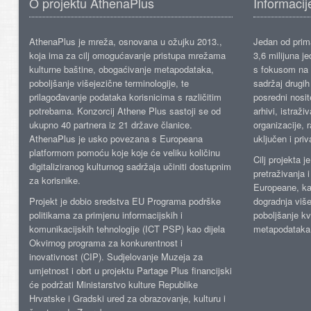
O projektu AthenaPlus
Informacij
AthenaPlus je mreža, osnovana u ožujku 2013.,
Jedan od prima
koja ima za cilj omogućavanje pristupa mrežama
3,6 milijuna j
kulturne baštine, obogaćivanje metapodataka,
s fokusom na s
poboljšanje višejezične terminologije, te
sadržaj drugih 
prilagođavanje podataka korisnicima s različitim
posredni nosite
potrebama. Konzorcij Athene Plus sastoji se od
arhivi, istraži
ukupno 40 partnera iz 21 države članice.
organizacije, 
AthenaPlus je usko povezana s Europeana
uključen i priv
platformom pomoću koje koje će veliku količinu
Cilj projekta 
digitaliziranog kulturnog sadržaja učiniti dostupnim
pretraživanja 
za korisnike.
Europeane, kao
Projekt je dobio sredstva EU Programa podrške
dogradnja više
politikama za primjenu informacijskih i
poboljšanje kv
komunikacijskih tehnologije (ICT PSP) kao dijela
metapodataka
Okvirnog programa za konkurentnost i
inovativnost (CIP). Sudjelovanje Muzeja za
umjetnost i obrt u projektu Partage Plus financijski
će podržati Ministarstvo kulture Republike
Hrvatske i Gradski ured za obrazovanje, kulturu i