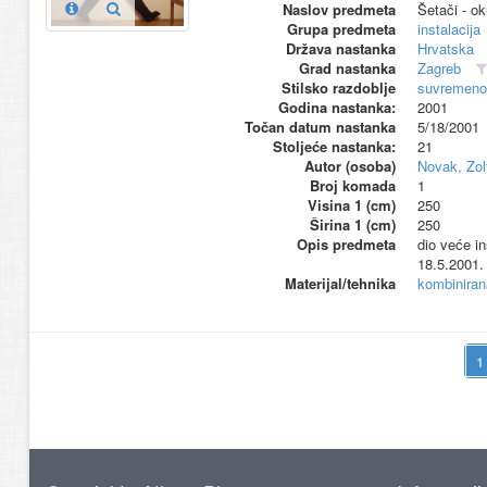
Naslov predmeta
Šetači - o
Grupa predmeta
instalacija
Država nastanka
Hrvatska
Grad nastanka
Zagreb
Stilsko razdoblje
suvremeno
Godina nastanka:
2001
Točan datum nastanka
5/18/2001
Stoljeće nastanka:
21
Autor (osoba)
Novak, Zol
Broj komada
1
Visina 1 (cm)
250
Širina 1 (cm)
250
Opis predmeta
dio veće i
18.5.2001.
Materijal/tehnika
kombiniran