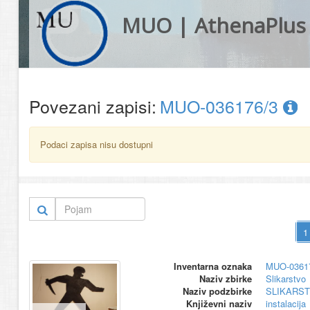
MUO | AthenaPlus
Povezani zapisi:
MUO-036176/3
Podaci zapisa nisu dostupni
Inventarna oznaka
MUO-0361
Naziv zbirke
Slikarstvo
Naziv podzbirke
SLIKARS
Književni naziv
instalacija