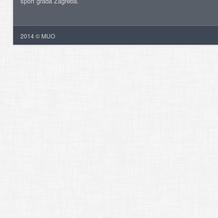
šport grada Zagreba.
2014 © MUO