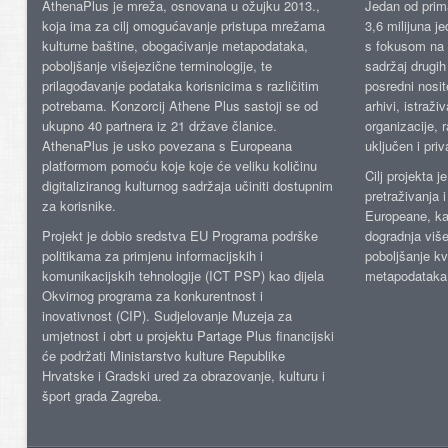
AthenaPlus je mreža, osnovana u ožujku 2013.,
Jedan od prima
koja ima za cilj omogućavanje pristupa mrežama
3,6 milijuna j
kulturne baštine, obogaćivanje metapodataka,
s fokusom na s
poboljšanje višejezične terminologije, te
sadržaj drugih 
prilagođavanje podataka korisnicima s različitim
posredni nosite
potrebama. Konzorcij Athene Plus sastoji se od
arhivi, istraži
ukupno 40 partnera iz 21 države članice.
organizacije, 
AthenaPlus je usko povezana s Europeana
uključen i priv
platformom pomoću koje koje će veliku količinu
Cilj projekta 
digitaliziranog kulturnog sadržaja učiniti dostupnim
pretraživanja 
za korisnike.
Europeane, kao
Projekt je dobio sredstva EU Programa podrške
dogradnja više
politikama za primjenu informacijskih i
poboljšanje kv
komunikacijskih tehnologije (ICT PSP) kao dijela
metapodataka
Okvirnog programa za konkurentnost i
inovativnost (CIP). Sudjelovanje Muzeja za
umjetnost i obrt u projektu Partage Plus financijski
će podržati Ministarstvo kulture Republike
Hrvatske i Gradski ured za obrazovanje, kulturu i
šport grada Zagreba.