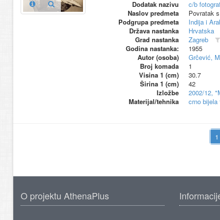
Dodatak nazivu
c/b fotograf
Naslov predmeta
Povratak s
Podgrupa predmeta
Indija i Ar
Država nastanka
Hrvatska
Grad nastanka
Zagreb
Godina nastanka:
1955
Autor (osoba)
Grčević, M
Broj komada
1
Visina 1 (cm)
30.7
Širina 1 (cm)
42
Izložbe
2002/12, "
Materijal/tehnika
crno bijela
O projektu AthenaPlus
Informacij