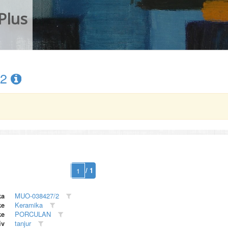
Plus
/2
/ 1
ka
MUO-038427/2
ke
Keramika
ke
PORCULAN
iv
tanjur