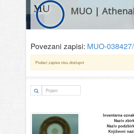
MUO | Athena
Povezani zapisi:
MUO-038427
Podaci zapisa nisu dostupni
Inventarna ozna
Naziv zbir
Naziv podzbir
Književni naz