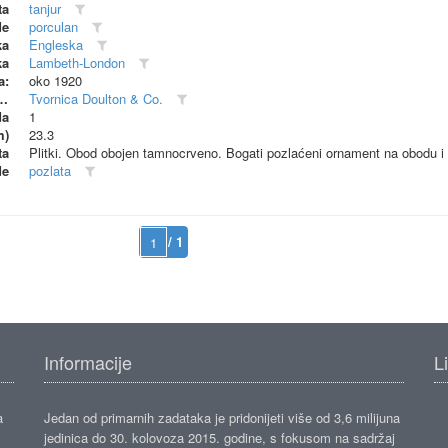
ta
tanjur
de
porculan
ka
Engleska
ka
Lambeth-London
a:
oko 1920
dionica (proizvođač)
Tvornica Doulton & Co.
da
1
m)
23.3
ta
Plitki. Obod obojen tamnocrveno. Bogati pozlaćeni ornament na obodu i 
de
pozlata
/ 1
Informacije
L
a
Jedan od primarnih zadataka je pridonijeti više od 3,6 milijuna
jedinica do 30. kolovoza 2015. godine, s fokusom na sadržaj