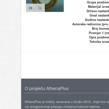
Grupa predme
Materijal izra
Država nastan
Grad nastan
Godina nastank
Autorska ra
Broj koma
Promjer 1 (c
Opis predme
Tehnika izra
O projektu AthenaPlus
AthenaPlus je mreža, osnovana u ožujku 2013., koja ima z
cilj omogućavanje pristupa mrežama kulturne baštine,