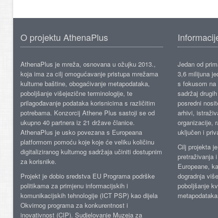
O projektu AthenaPlus
Informacij
AthenaPlus je mreža, osnovana u ožujku 2013.,
Jedan od prima
koja ima za cilj omogućavanje pristupa mrežama
3,6 milijuna j
kulturne baštine, obogaćivanje metapodataka,
s fokusom na s
poboljšanje višejezične terminologije, te
sadržaj drugih 
prilagođavanje podataka korisnicima s različitim
posredni nosite
potrebama. Konzorcij Athene Plus sastoji se od
arhivi, istraži
ukupno 40 partnera iz 21 države članice.
organizacije, 
AthenaPlus je usko povezana s Europeana
uključen i priv
platformom pomoću koje koje će veliku količinu
Cilj projekta 
digitaliziranog kulturnog sadržaja učiniti dostupnim
pretraživanja 
za korisnike.
Europeane, kao
Projekt je dobio sredstva EU Programa podrške
dogradnja više
politikama za primjenu informacijskih i
poboljšanje kv
komunikacijskih tehnologije (ICT PSP) kao dijela
metapodataka
Okvirnog programa za konkurentnost i
inovativnost (CIP). Sudjelovanje Muzeja za