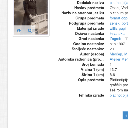
Dodatak nazivu
platinotipij
Naslov predmeta
Obitelj Vod
Naziv na stranom jeziku
platinum pr
Grupa predmeta
format dop
Podgrupa predmeta
ženski port
Materijal izrade
willis papir
Država nastanka
Hrvatska
Grad nastanka
Zagreb
Godina nastanka:
oko 1907
Stoljeće nastanka:
20
Autor (osoba)
Merćep, Mi
Autorska radionica (proizvođač)
Atelier Me
Broj komada
1
Visina 1 (cm)
13.7
Širina 1 (cm)
8.6
Opis predmeta
Platinotipi
grafički po
šeširom na 
Tehnika izrade
platinotipij