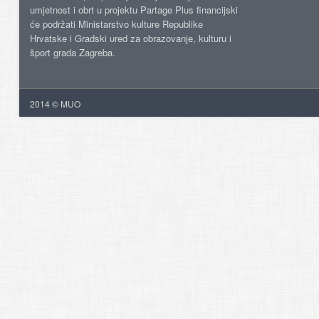
umjetnost i obrt u projektu Partage Plus financijski
će podržati Ministarstvo kulture Republike
Hrvatske i Gradski ured za obrazovanje, kulturu i
šport grada Zagreba.
2014 © MUO