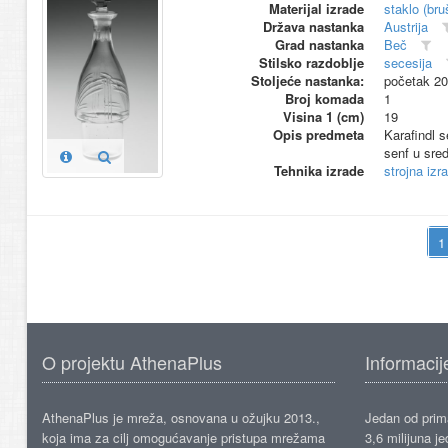
Materijal izrade
staklo (bru
Država nastanka
Austrija
Grad nastanka
Beč
Stilsko razdoblje
secesija
Stoljeće nastanka:
početak 20
Broj komada
1
Visina 1 (cm)
19
Opis predmeta
Karafindl s
senf u sred
Tehnika izrade
strojna izr
O projektu AthenaPlus
Informacij
AthenaPlus je mreža, osnovana u ožujku 2013.,
Jedan od prima
koja ima za cilj omogućavanje pristupa mrežama
3,6 milijuna j