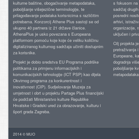
kulturne baštine, obogaćivanje metapodataka,
s fokusom na s
poboljšanje višejezične terminologije, te
sadržaj drugih 
prilagođavanje podataka korisnicima s različitim
posredni nosite
potrebama. Konzorcij Athene Plus sastoji se od
arhivi, istraži
ukupno 40 partnera iz 21 države članice.
organizacije, 
AthenaPlus je usko povezana s Europeana
uključen i priv
platformom pomoću koje koje će veliku količinu
Cilj projekta 
digitaliziranog kulturnog sadržaja učiniti dostupnim
pretraživanja 
za korisnike.
Europeane, kao
Projekt je dobio sredstva EU Programa podrške
dogradnja više
politikama za primjenu informacijskih i
poboljšanje kv
komunikacijskih tehnologije (ICT PSP) kao dijela
metapodataka
Okvirnog programa za konkurentnost i
inovativnost (CIP). Sudjelovanje Muzeja za
umjetnost i obrt u projektu Partage Plus financijski
će podržati Ministarstvo kulture Republike
Hrvatske i Gradski ured za obrazovanje, kulturu i
šport grada Zagreba.
2014 © MUO