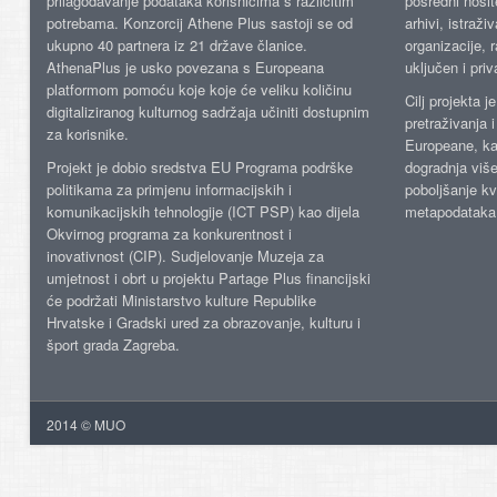
prilagođavanje podataka korisnicima s različitim
posredni nosite
potrebama. Konzorcij Athene Plus sastoji se od
arhivi, istraži
ukupno 40 partnera iz 21 države članice.
organizacije, 
AthenaPlus je usko povezana s Europeana
uključen i priv
platformom pomoću koje koje će veliku količinu
Cilj projekta 
digitaliziranog kulturnog sadržaja učiniti dostupnim
pretraživanja 
za korisnike.
Europeane, kao
Projekt je dobio sredstva EU Programa podrške
dogradnja više
politikama za primjenu informacijskih i
poboljšanje kv
komunikacijskih tehnologije (ICT PSP) kao dijela
metapodataka
Okvirnog programa za konkurentnost i
inovativnost (CIP). Sudjelovanje Muzeja za
umjetnost i obrt u projektu Partage Plus financijski
će podržati Ministarstvo kulture Republike
Hrvatske i Gradski ured za obrazovanje, kulturu i
šport grada Zagreba.
2014 © MUO