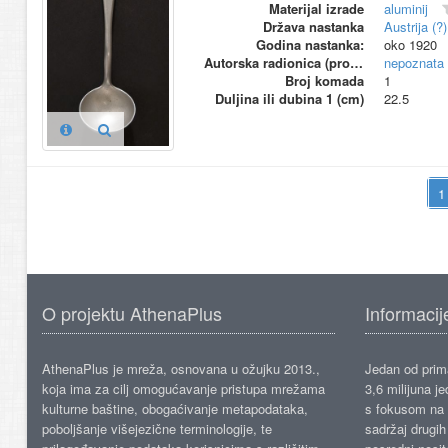
Materijal izrade
aluminij
Država nastanka
Austrija (?)
Godina nastanka:
oko 1920
Autorska radionica (proizvođač)
nepoznata
Broj komada
1
Duljina ili dubina 1 (cm)
22.5
O projektu AthenaPlus
Informacij
AthenaPlus je mreža, osnovana u ožujku 2013.,
Jedan od prima
koja ima za cilj omogućavanje pristupa mrežama
3,6 milijuna j
kulturne baštine, obogaćivanje metapodataka,
s fokusom na s
poboljšanje višejezične terminologije, te
sadržaj drugih 