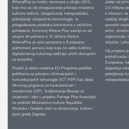
AthenaPlus je mreža, osnovana u ožujku 2013.,
Jedan od prima
koja ima za cilj omogućavanje pristupa mrežama
3,6 milijuna j
kulturne baštine, obogaćivanje metapodataka,
s fokusom na s
poboljšanje višejezične terminologije, te
sadržaj drugih 
prilagođavanje podataka korisnicima s različitim
posredni nosite
potrebama. Konzorcij Athene Plus sastoji se od
arhivi, istraži
ukupno 40 partnera iz 21 države članice.
organizacije, 
AthenaPlus je usko povezana s Europeana
uključen i priv
platformom pomoću koje koje će veliku količinu
Cilj projekta 
digitaliziranog kulturnog sadržaja učiniti dostupnim
pretraživanja 
za korisnike.
Europeane, kao
Projekt je dobio sredstva EU Programa podrške
dogradnja više
politikama za primjenu informacijskih i
poboljšanje kv
komunikacijskih tehnologije (ICT PSP) kao dijela
metapodataka
Okvirnog programa za konkurentnost i
inovativnost (CIP). Sudjelovanje Muzeja za
umjetnost i obrt u projektu Partage Plus financijski
će podržati Ministarstvo kulture Republike
Hrvatske i Gradski ured za obrazovanje, kulturu i
šport grada Zagreba.