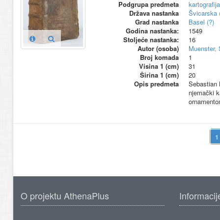
Podgrupa predmeta
kartografija
Država nastanka
Švicarska 
Grad nastanka
Basel (?)
Godina nastanka:
1549
Stoljeće nastanka:
16
Autor (osoba)
Muenster, 
Broj komada
1
Visina 1 (cm)
31
Širina 1 (cm)
20
Opis predmeta
Sebastian 
njemački ka
ornamentom
O projektu AthenaPlus
Informacij