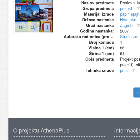
Naslov predmeta
Poslovni k
Grupa predmeta
projekt
Materijal izrade
papir, sjajn
Država nastanka
Hrvatska
Grad nastanka
Zagreb
Godina nastanka:
2007
Autorska radionica (proizvođač)
Studio za a
Broj komada
1
Visina 1 (cm)
86
Širina 1 (cm)
61
Opis predmeta
Projekt po
projekt): si
Tehnika izrade
print
O projektu AthenaPlus
Informacij