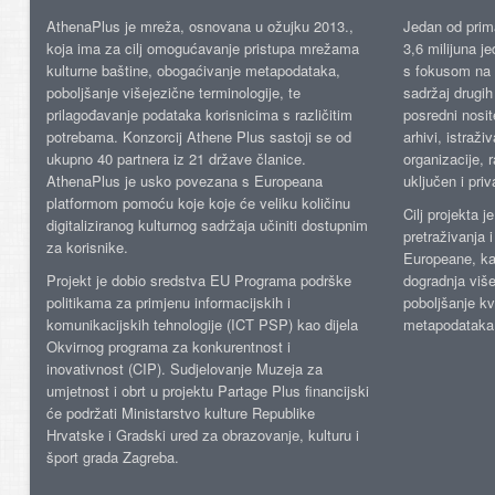
AthenaPlus je mreža, osnovana u ožujku 2013.,
Jedan od prima
koja ima za cilj omogućavanje pristupa mrežama
3,6 milijuna j
kulturne baštine, obogaćivanje metapodataka,
s fokusom na s
poboljšanje višejezične terminologije, te
sadržaj drugih 
prilagođavanje podataka korisnicima s različitim
posredni nosite
potrebama. Konzorcij Athene Plus sastoji se od
arhivi, istraži
ukupno 40 partnera iz 21 države članice.
organizacije, 
AthenaPlus je usko povezana s Europeana
uključen i priv
platformom pomoću koje koje će veliku količinu
Cilj projekta 
digitaliziranog kulturnog sadržaja učiniti dostupnim
pretraživanja 
za korisnike.
Europeane, kao
Projekt je dobio sredstva EU Programa podrške
dogradnja više
politikama za primjenu informacijskih i
poboljšanje kv
komunikacijskih tehnologije (ICT PSP) kao dijela
metapodataka
Okvirnog programa za konkurentnost i
inovativnost (CIP). Sudjelovanje Muzeja za
umjetnost i obrt u projektu Partage Plus financijski
će podržati Ministarstvo kulture Republike
Hrvatske i Gradski ured za obrazovanje, kulturu i
šport grada Zagreba.