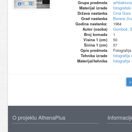
Grupa predmeta
arhitektons
Materijal izrade
fotografski
Država nastanka
Crna Gora
Grad nastanka
Berane (Iv
Godina nastanka:
1964
Autor (osoba)
Gomboš, S
Broj komada
1
Visina 1 (cm)
50
Širina 1 (cm)
57
Opis predmeta
Fotografij
Tehnika izrade
fotografija 
Materijal/tehnika
fotografija
O projektu AthenaPlus
Informacij