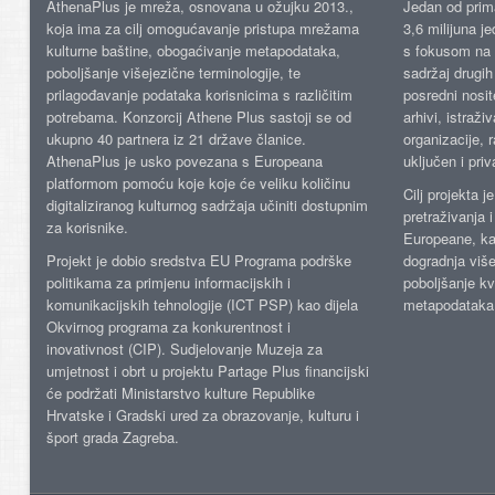
AthenaPlus je mreža, osnovana u ožujku 2013.,
Jedan od prima
koja ima za cilj omogućavanje pristupa mrežama
3,6 milijuna j
kulturne baštine, obogaćivanje metapodataka,
s fokusom na s
poboljšanje višejezične terminologije, te
sadržaj drugih 
prilagođavanje podataka korisnicima s različitim
posredni nosite
potrebama. Konzorcij Athene Plus sastoji se od
arhivi, istraži
ukupno 40 partnera iz 21 države članice.
organizacije, 
AthenaPlus je usko povezana s Europeana
uključen i priv
platformom pomoću koje koje će veliku količinu
Cilj projekta 
digitaliziranog kulturnog sadržaja učiniti dostupnim
pretraživanja 
za korisnike.
Europeane, kao
Projekt je dobio sredstva EU Programa podrške
dogradnja više
politikama za primjenu informacijskih i
poboljšanje kv
komunikacijskih tehnologije (ICT PSP) kao dijela
metapodataka
Okvirnog programa za konkurentnost i
inovativnost (CIP). Sudjelovanje Muzeja za
umjetnost i obrt u projektu Partage Plus financijski
će podržati Ministarstvo kulture Republike
Hrvatske i Gradski ured za obrazovanje, kulturu i
šport grada Zagreba.