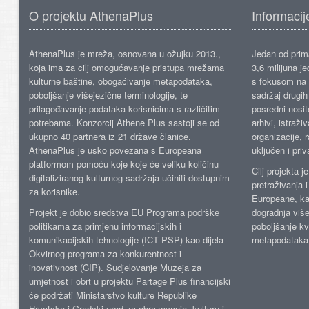
O projektu AthenaPlus
Informacij
AthenaPlus je mreža, osnovana u ožujku 2013.,
Jedan od prima
koja ima za cilj omogućavanje pristupa mrežama
3,6 milijuna j
kulturne baštine, obogaćivanje metapodataka,
s fokusom na s
poboljšanje višejezične terminologije, te
sadržaj drugih 
prilagođavanje podataka korisnicima s različitim
posredni nosite
potrebama. Konzorcij Athene Plus sastoji se od
arhivi, istraži
ukupno 40 partnera iz 21 države članice.
organizacije, 
AthenaPlus je usko povezana s Europeana
uključen i priv
platformom pomoću koje koje će veliku količinu
Cilj projekta 
digitaliziranog kulturnog sadržaja učiniti dostupnim
pretraživanja 
za korisnike.
Europeane, kao
Projekt je dobio sredstva EU Programa podrške
dogradnja više
politikama za primjenu informacijskih i
poboljšanje kv
komunikacijskih tehnologije (ICT PSP) kao dijela
metapodataka
Okvirnog programa za konkurentnost i
inovativnost (CIP). Sudjelovanje Muzeja za
umjetnost i obrt u projektu Partage Plus financijski
će podržati Ministarstvo kulture Republike
Hrvatske i Gradski ured za obrazovanje, kulturu i