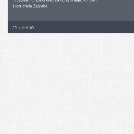
šport grada Zagreba.
2014 © MUO