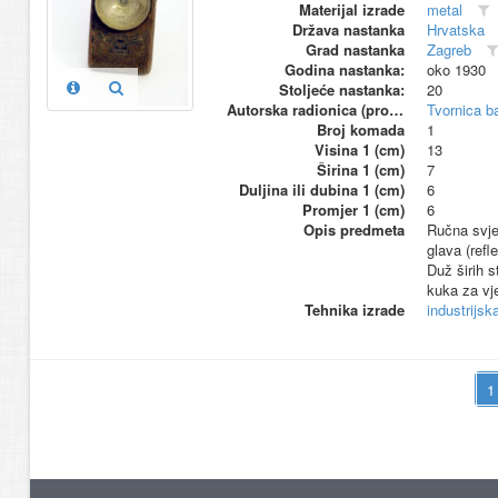
Materijal izrade
metal
Država nastanka
Hrvatska
Grad nastanka
Zagreb
Godina nastanka:
oko 1930
Stoljeće nastanka:
20
Autorska radionica (proizvođač)
Tvornica ba
Broj komada
1
Visina 1 (cm)
13
Širina 1 (cm)
7
Duljina ili dubina 1 (cm)
6
Promjer 1 (cm)
6
Opis predmeta
Ručna svjet
glava (refl
Duž širih s
kuka za vj
Tehnika izrade
industrijsk