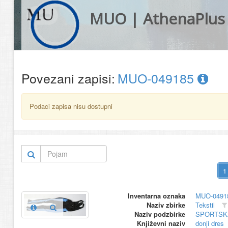
MUO | AthenaPlus
Povezani zapisi:
MUO-049185
Podaci zapisa nisu dostupni
Inventarna oznaka
MUO-0491
Naziv zbirke
Tekstil
Naziv podzbirke
SPORTSK
Književni naziv
donji dres