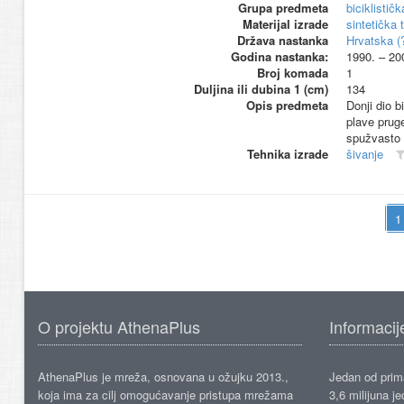
Grupa predmeta
biciklistič
Materijal izrade
sintetička 
Država nastanka
Hrvatska (
Godina nastanka:
1990. – 20
Broj komada
1
Duljina ili dubina 1 (cm)
134
Opis predmeta
Donji dio b
plave prug
spužvasto 
Tehnika izrade
šivanje
O projektu AthenaPlus
Informacij
AthenaPlus je mreža, osnovana u ožujku 2013.,
Jedan od prima
koja ima za cilj omogućavanje pristupa mrežama
3,6 milijuna j