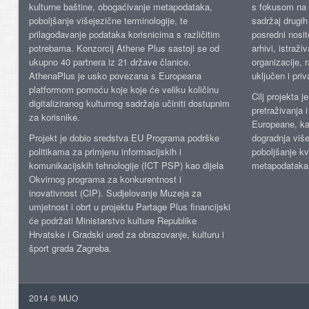
kulturne baštine, obogaćivanje metapodataka,
s fokusom na s
poboljšanje višejezične terminologije, te
sadržaj drugih 
prilagođavanje podataka korisnicima s različitim
posredni nosite
potrebama. Konzorcij Athene Plus sastoji se od
arhivi, istraži
ukupno 40 partnera iz 21 države članice.
organizacije, 
AthenaPlus je usko povezana s Europeana
uključen i priv
platformom pomoću koje koje će veliku količinu
Cilj projekta 
digitaliziranog kulturnog sadržaja učiniti dostupnim
pretraživanja 
za korisnike.
Europeane, kao
Projekt je dobio sredstva EU Programa podrške
dogradnja više
politikama za primjenu informacijskih i
poboljšanje kv
komunikacijskih tehnologije (ICT PSP) kao dijela
metapodataka
Okvirnog programa za konkurentnost i
inovativnost (CIP). Sudjelovanje Muzeja za
umjetnost i obrt u projektu Partage Plus financijski
će podržati Ministarstvo kulture Republike
Hrvatske i Gradski ured za obrazovanje, kulturu i
šport grada Zagreba.
2014 © MUO