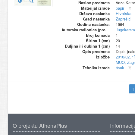
Naslov predmeta
Vaza Katar
Materijal izrade
papir
Država nastanka
Hrvatska
Grad nastanka
Zaprešić
Godina nastanka:
1964
Autorska radionica (proizvođač)
Jugokeram
Broj komada
1
Širina 1 (cm)
20
Duljina ili dubina 1 (cm)
14
Opis predmeta
Dopis (nalo
Izložbe
2010/02, "
MUO, Zagr
Tehnika izrade
tisak
O projektu AthenaPlus
Informacij