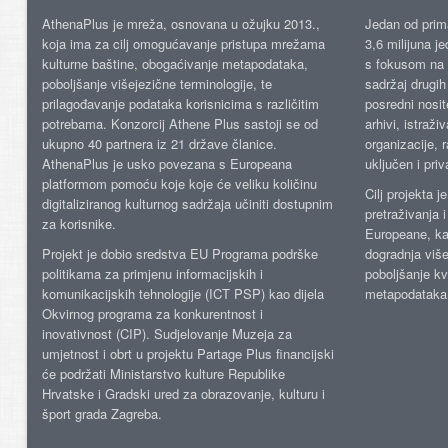
AthenaPlus je mreža, osnovana u ožujku 2013.,
Jedan od prima
koja ima za cilj omogućavanje pristupa mrežama
3,6 milijuna j
kulturne baštine, obogaćivanje metapodataka,
s fokusom na s
poboljšanje višejezične terminologije, te
sadržaj drugih 
prilagođavanje podataka korisnicima s različitim
posredni nosite
potrebama. Konzorcij Athene Plus sastoji se od
arhivi, istraži
ukupno 40 partnera iz 21 države članice.
organizacije, 
AthenaPlus je usko povezana s Europeana
uključen i priv
platformom pomoću koje koje će veliku količinu
Cilj projekta 
digitaliziranog kulturnog sadržaja učiniti dostupnim
pretraživanja 
za korisnike.
Europeane, kao
Projekt je dobio sredstva EU Programa podrške
dogradnja više
politikama za primjenu informacijskih i
poboljšanje kv
komunikacijskih tehnologije (ICT PSP) kao dijela
metapodataka
Okvirnog programa za konkurentnost i
inovativnost (CIP). Sudjelovanje Muzeja za
umjetnost i obrt u projektu Partage Plus financijski
će podržati Ministarstvo kulture Republike
Hrvatske i Gradski ured za obrazovanje, kulturu i
šport grada Zagreba.