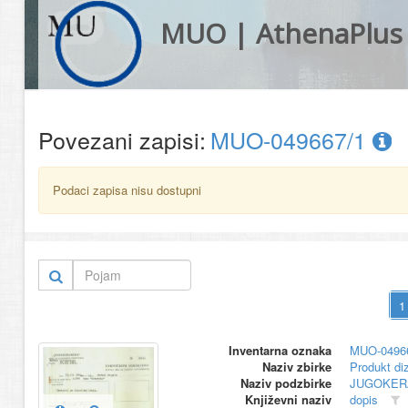
MUO | AthenaPlus
Povezani zapisi:
MUO-049667/1
Podaci zapisa nisu dostupni
Inventarna oznaka
MUO-0496
Naziv zbirke
Produkt di
Naziv podzbirke
JUGOKER
Književni naziv
dopis