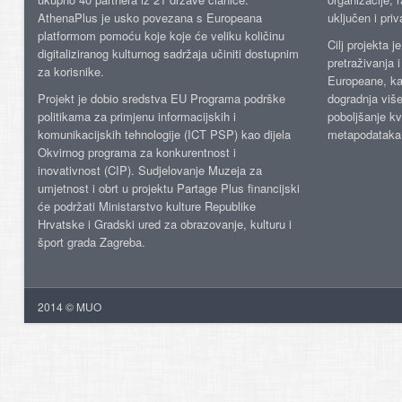
AthenaPlus je usko povezana s Europeana
uključen i priv
platformom pomoću koje koje će veliku količinu
Cilj projekta 
digitaliziranog kulturnog sadržaja učiniti dostupnim
pretraživanja 
za korisnike.
Europeane, kao
Projekt je dobio sredstva EU Programa podrške
dogradnja više
politikama za primjenu informacijskih i
poboljšanje kv
komunikacijskih tehnologije (ICT PSP) kao dijela
metapodataka
Okvirnog programa za konkurentnost i
inovativnost (CIP). Sudjelovanje Muzeja za
umjetnost i obrt u projektu Partage Plus financijski
će podržati Ministarstvo kulture Republike
Hrvatske i Gradski ured za obrazovanje, kulturu i
šport grada Zagreba.
2014 © MUO