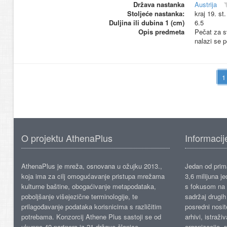
Država nastanka
Austrija
Stoljeće nastanka:
kraj 19. st
Duljina ili dubina 1 (cm)
6.5
Opis predmeta
Pečat za sv
nalazi se pe
O projektu AthenaPlus
Informacij
AthenaPlus je mreža, osnovana u ožujku 2013.,
Jedan od prima
koja ima za cilj omogućavanje pristupa mrežama
3,6 milijuna j
kulturne baštine, obogaćivanje metapodataka,
s fokusom na s
poboljšanje višejezične terminologije, te
sadržaj drugih 
prilagođavanje podataka korisnicima s različitim
posredni nosite
potrebama. Konzorcij Athene Plus sastoji se od
arhivi, istraži
ukupno 40 partnera iz 21 države članice.
organizacije, 