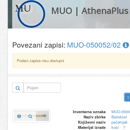
MUO | AthenaPlus
Povezani zapisi:
MUO-050052/02
Podaci zapisa nisu dostupni
Inventarna oznaka
MUO-0500
Naziv zbirke
Bjelokost
Književni naziv
pečatnjak
Materijal izrade
kost