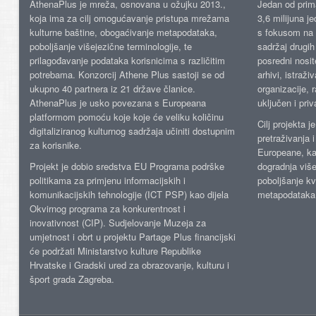
AthenaPlus je mreža, osnovana u ožujku 2013.,
Jedan od prima
koja ima za cilj omogućavanje pristupa mrežama
3,6 milijuna j
kulturne baštine, obogaćivanje metapodataka,
s fokusom na s
poboljšanje višejezične terminologije, te
sadržaj drugih 
prilagođavanje podataka korisnicima s različitim
posredni nosite
potrebama. Konzorcij Athene Plus sastoji se od
arhivi, istraži
ukupno 40 partnera iz 21 države članice.
organizacije, 
AthenaPlus je usko povezana s Europeana
uključen i priv
platformom pomoću koje koje će veliku količinu
Cilj projekta 
digitaliziranog kulturnog sadržaja učiniti dostupnim
pretraživanja 
za korisnike.
Europeane, kao
Projekt je dobio sredstva EU Programa podrške
dogradnja više
politikama za primjenu informacijskih i
poboljšanje kv
komunikacijskih tehnologije (ICT PSP) kao dijela
metapodataka
Okvirnog programa za konkurentnost i
inovativnost (CIP). Sudjelovanje Muzeja za
umjetnost i obrt u projektu Partage Plus financijski
će podržati Ministarstvo kulture Republike
Hrvatske i Gradski ured za obrazovanje, kulturu i
šport grada Zagreba.