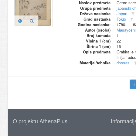
Naslov predmeta
Genre sce
Grupa predmeta
japanski d
Država nastanka
Japan
Grad nastanka
Tokio
Godina nastanka:
1780. – 18
Autor (osoba)
Masayoshi,
Broj komada
1
Visina 1 (cm)
22
Širina 1 (cm)
16
Opis predmeta
Grafika je 
linija i od
Materijal/tehnika
drvorez
O projektu AthenaPlus
Informacij