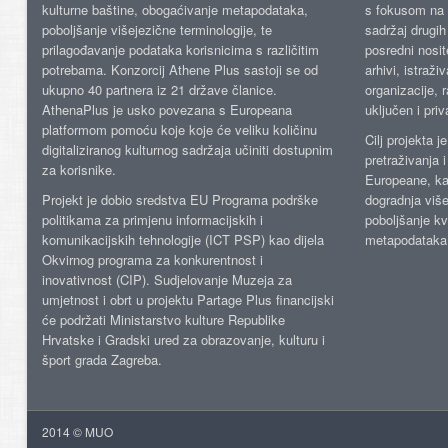
kulturne baštine, obogaćivanje metapodataka,
s fokusom na s
poboljšanje višejezične terminologije, te
sadržaj drugih 
prilagođavanje podataka korisnicima s različitim
posredni nosite
potrebama. Konzorcij Athene Plus sastoji se od
arhivi, istraži
ukupno 40 partnera iz 21 države članice.
organizacije, 
AthenaPlus je usko povezana s Europeana
uključen i priv
platformom pomoću koje koje će veliku količinu
Cilj projekta 
digitaliziranog kulturnog sadržaja učiniti dostupnim
pretraživanja 
za korisnike.
Europeane, kao
Projekt je dobio sredstva EU Programa podrške
dogradnja više
politikama za primjenu informacijskih i
poboljšanje kv
komunikacijskih tehnologije (ICT PSP) kao dijela
metapodataka
Okvirnog programa za konkurentnost i
inovativnost (CIP). Sudjelovanje Muzeja za
umjetnost i obrt u projektu Partage Plus financijski
će podržati Ministarstvo kulture Republike
Hrvatske i Gradski ured za obrazovanje, kulturu i
šport grada Zagreba.
2014 © MUO