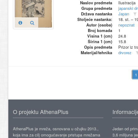
Naslov predmeta
Ilustracija
Grupa predmeta
japanski d
Država nastanka
Japan
Stoljeće nastanka:
18. st. – 1
Autor (osoba)
nepoznat
Broj komada
1
Visina 1 (cm)
24.8
Širina 1 (cm)
15.8
Opis predmeta
Prizor iz t
Materijal/tehnika
drvorez
O projektu AthenaPlus
Informacij
AthenaPlus je mreža, osnovana u ožujku 2013.,
Jedan od prima
koja ima za cilj omogućavanje pristupa mrežama
3,6 milijuna j