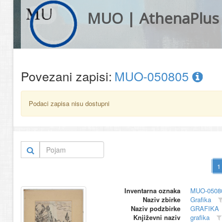
MUO | AthenaPlus
Povezani zapisi:
MUO-050805
Podaci zapisa nisu dostupni
Inventarna oznaka
MUO-0508
Naziv zbirke
Grafika
Naziv podzbirke
GRAFIKA
Književni naziv
grafika