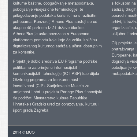
kulturne baštine, obogaćivanje metapodataka,
s fokusom na s
poboljšanje višejezične terminologije, te
sadržaj drugih 
prilagođavanje podataka korisnicima s različitim
posredni nosite
potrebama. Konzorcij Athene Plus sastoji se od
arhivi, istraži
ukupno 40 partnera iz 21 države članice.
organizacije, 
AthenaPlus je usko povezana s Europeana
uključen i priv
platformom pomoću koje koje će veliku količinu
Cilj projekta 
digitaliziranog kulturnog sadržaja učiniti dostupnim
pretraživanja 
za korisnike.
Europeane, kao
Projekt je dobio sredstva EU Programa podrške
dogradnja više
politikama za primjenu informacijskih i
poboljšanje kv
komunikacijskih tehnologije (ICT PSP) kao dijela
metapodataka
Okvirnog programa za konkurentnost i
inovativnost (CIP). Sudjelovanje Muzeja za
umjetnost i obrt u projektu Partage Plus financijski
će podržati Ministarstvo kulture Republike
Hrvatske i Gradski ured za obrazovanje, kulturu i
šport grada Zagreba.
2014 © MUO