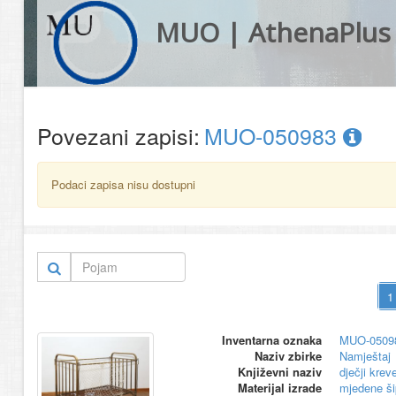
MUO | AthenaPlus
Povezani zapisi:
MUO-050983
Podaci zapisa nisu dostupni
Inventarna oznaka
MUO-0509
Naziv zbirke
Namještaj
Književni naziv
dječji krev
Materijal izrade
mjedene š