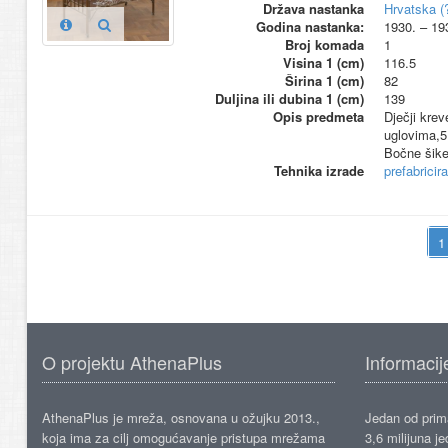
Država nastanka
Hrvatska (
Godina nastanka:
1930. – 19
Broj komada
1
Visina 1 (cm)
116.5
Širina 1 (cm)
82
Duljina ili dubina 1 (cm)
139
Opis predmeta
Dječji krev
uglovima,5
Bočne šike 
Tehnika izrade
prefabricir
O projektu AthenaPlus
Informacij
AthenaPlus je mreža, osnovana u ožujku 2013.,
Jedan od prima
koja ima za cilj omogućavanje pristupa mrežama
3,6 milijuna j