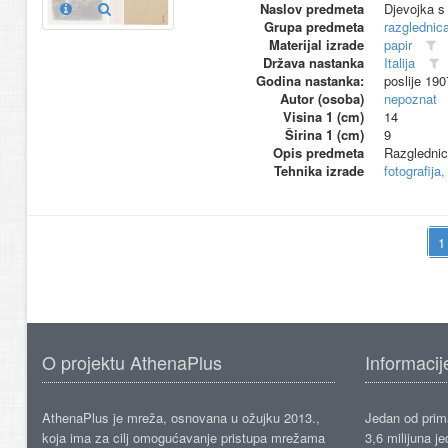
Naslov predmeta
Djevojka 
Grupa predmeta
razglednic
Materijal izrade
papir
Država nastanka
Italija
Godina nastanka:
poslije 190
Autor (osoba)
nepoznat
Visina 1 (cm)
14
Širina 1 (cm)
9
Opis predmeta
Razglednica
Tehnika izrade
fotografija,
O projektu AthenaPlus
Informacij
AthenaPlus je mreža, osnovana u ožujku 2013.,
Jedan od prima
koja ima za cilj omogućavanje pristupa mrežama
3,6 milijuna j