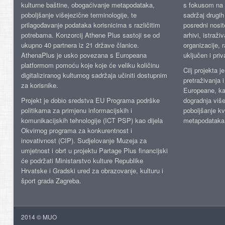
kulturne baštine, obogaćivanje metapodataka,
s fokusom na s
poboljšanje višejezične terminologije, te
sadržaj drugih 
prilagođavanje podataka korisnicima s različitim
posredni nosite
potrebama. Konzorcij Athene Plus sastoji se od
arhivi, istraži
ukupno 40 partnera iz 21 države članice.
organizacije, 
AthenaPlus je usko povezana s Europeana
uključen i priv
platformom pomoću koje koje će veliku količinu
Cilj projekta 
digitaliziranog kulturnog sadržaja učiniti dostupnim
pretraživanja 
za korisnike.
Europeane, kao
Projekt je dobio sredstva EU Programa podrške
dogradnja više
politikama za primjenu informacijskih i
poboljšanje kv
komunikacijskih tehnologije (ICT PSP) kao dijela
metapodataka
Okvirnog programa za konkurentnost i
inovativnost (CIP). Sudjelovanje Muzeja za
umjetnost i obrt u projektu Partage Plus financijski
će podržati Ministarstvo kulture Republike
Hrvatske i Gradski ured za obrazovanje, kulturu i
šport grada Zagreba.
2014 © MUO