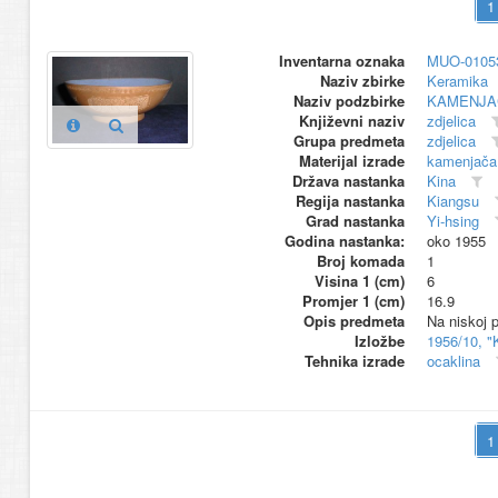
Inventarna oznaka
MUO-0105
Naziv zbirke
Keramika
Naziv podzbirke
KAMENJA
Književni naziv
zdjelica
Grupa predmeta
zdjelica
Materijal izrade
kamenjača
Država nastanka
Kina
Regija nastanka
Kiangsu
Grad nastanka
Yi-hsing
Godina nastanka:
oko 1955
Broj komada
1
Visina 1 (cm)
6
Promjer 1 (cm)
16.9
Opis predmeta
Na niskoj 
Izložbe
1956/10, "
Tehnika izrade
ocaklina