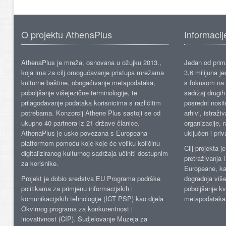
O projektu AthenaPlus
Informacij
AthenaPlus je mreža, osnovana u ožujku 2013.,
Jedan od prima
koja ima za cilj omogućavanje pristupa mrežama
3,6 milijuna j
kulturne baštine, obogaćivanje metapodataka,
s fokusom na s
poboljšanje višejezične terminologije, te
sadržaj drugih 
prilagođavanje podataka korisnicima s različitim
posredni nosite
potrebama. Konzorcij Athene Plus sastoji se od
arhivi, istraži
ukupno 40 partnera iz 21 države članice.
organizacije, 
AthenaPlus je usko povezana s Europeana
uključen i priv
platformom pomoću koje koje će veliku količinu
Cilj projekta 
digitaliziranog kulturnog sadržaja učiniti dostupnim
pretraživanja 
za korisnike.
Europeane, kao
Projekt je dobio sredstva EU Programa podrške
dogradnja više
politikama za primjenu informacijskih i
poboljšanje kv
komunikacijskih tehnologije (ICT PSP) kao dijela
metapodataka
Okvirnog programa za konkurentnost i
inovativnost (CIP). Sudjelovanje Muzeja za