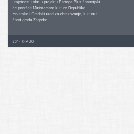
umjetnost i obrt u projektu Partage Plus financijski
će podržati Ministarstvo kulture Republike
Hrvatske i Gradski ured za obrazovanje, kulturu i
šport grada Zagreba.
2014 © MUO