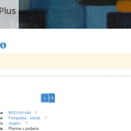
Plus
/ 1
ka
MUO-051448
ke
Fotografija - starija
iv
negativ
ta
Planine u proljeće