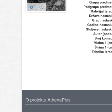
Grupa predme
Podgrupa predme
Materijal izra
Država nastan
Grad nastan
Godina nastank
Stoljeće nastank
Autor (osob
Broj koma
Visina 1 (c
Širina 1 (c
Tehnika izra
O projektu AthenaPlus