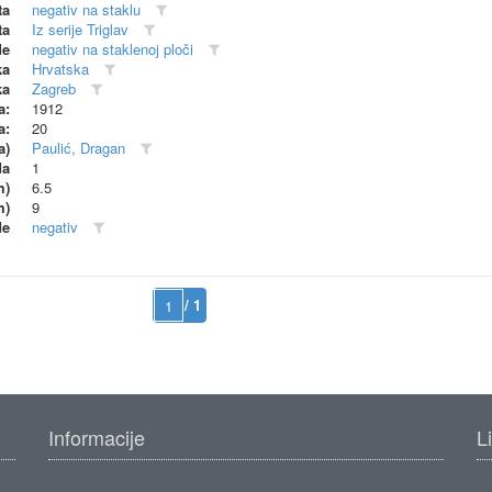
ta
negativ na staklu
ta
Iz serije Triglav
de
negativ na staklenoj ploči
ka
Hrvatska
ka
Zagreb
a:
1912
a:
20
a)
Paulić, Dragan
da
1
m)
6.5
m)
9
de
negativ
/ 1
Informacije
L