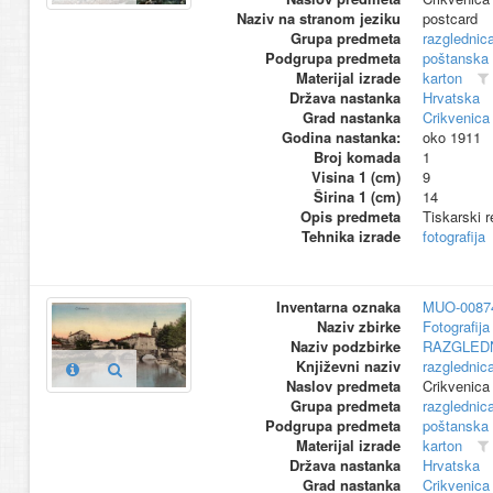
Naziv na stranom jeziku
postcard
Grupa predmeta
razglednic
Podgrupa predmeta
poštanska
Materijal izrade
karton
Država nastanka
Hrvatska
Grad nastanka
Crikvenica
Godina nastanka:
oko 1911
Broj komada
1
Visina 1 (cm)
9
Širina 1 (cm)
14
Opis predmeta
Tiskarski r
Tehnika izrade
fotografija
Inventarna oznaka
MUO-0087
Naziv zbirke
Fotografija 
Naziv podzbirke
RAZGLED
Književni naziv
razglednic
Naslov predmeta
Crikvenica
Grupa predmeta
razglednic
Podgrupa predmeta
poštanska
Materijal izrade
karton
Država nastanka
Hrvatska
Grad nastanka
Crikvenica