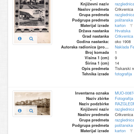
Književni naziv
razglednic
Naslov predmeta
Crikvenica
Grupa predmeta
razglednic
Podgrupa predmeta
poštanska
Materijal izrade
karton
Država nastanka
Hrvatska
Grad nastanka
Crikvenica
Godina nastanka:
oko 1908
Autorska radionica (proizvođač)
Naklada Fe
Broj komada
1
Visina 1 (cm)
9
Širina 1 (cm)
14
Opis predmeta
Tiskarski r
Tehnika izrade
fotografija
Inventarna oznaka
MUO-0087
Naziv zbirke
Fotografija 
Naziv podzbirke
RAZGLED
Književni naziv
razglednic
Naslov predmeta
Crikvenica
Grupa predmeta
razglednic
Podgrupa predmeta
poštanska
Materijal izrade
karton