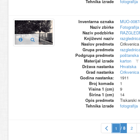
Tehnika izrade
fotografija
Inventarna oznaka
MUO-0087
Naziv zbirke
Fotografija 
Naziv podzbirke
RAZGLED
Književni naziv
razglednic
Naslov predmeta
Crikvenica 
Grupa predmeta
razglednic
Podgrupa predmeta
poštanska
Materijal izrade
karton
Država nastanka
Hrvatska
Grad nastanka
Crikvenica
Godina nastanka:
1911
Broj komada
1
Visina 1 (cm)
9
Širina 1 (cm)
14
Opis predmeta
Tiskarski r
Tehnika izrade
fotografija
/ 8
2