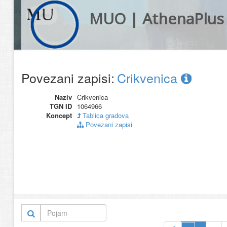
MUO | AthenaPlus
Povezani zapisi:
Crikvenica
Naziv
Crikvenica
TGN ID
1064966
Koncept
Tablica gradova
Povezani zapisi