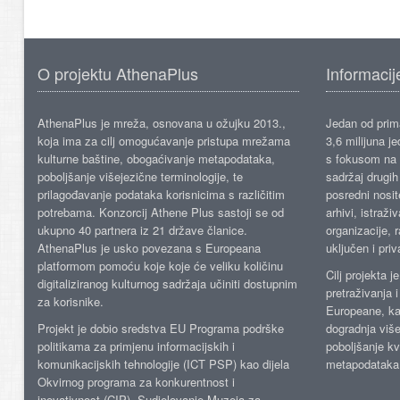
O projektu AthenaPlus
Informacij
AthenaPlus je mreža, osnovana u ožujku 2013.,
Jedan od prima
koja ima za cilj omogućavanje pristupa mrežama
3,6 milijuna j
kulturne baštine, obogaćivanje metapodataka,
s fokusom na s
poboljšanje višejezične terminologije, te
sadržaj drugih 
prilagođavanje podataka korisnicima s različitim
posredni nosite
potrebama. Konzorcij Athene Plus sastoji se od
arhivi, istraži
ukupno 40 partnera iz 21 države članice.
organizacije, 
AthenaPlus je usko povezana s Europeana
uključen i priv
platformom pomoću koje koje će veliku količinu
Cilj projekta 
digitaliziranog kulturnog sadržaja učiniti dostupnim
pretraživanja 
za korisnike.
Europeane, kao
Projekt je dobio sredstva EU Programa podrške
dogradnja više
politikama za primjenu informacijskih i
poboljšanje kv
komunikacijskih tehnologije (ICT PSP) kao dijela
metapodataka
Okvirnog programa za konkurentnost i
inovativnost (CIP). Sudjelovanje Muzeja za