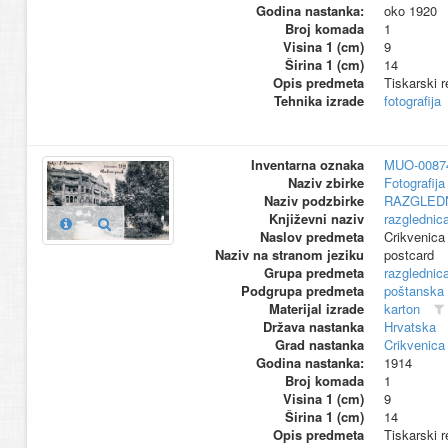
Godina nastanka:
oko 1920
Broj komada
1
Visina 1 (cm)
9
Širina 1 (cm)
14
Opis predmeta
Tiskarski r
Tehnika izrade
fotografija
Inventarna oznaka
MUO-0087
Naziv zbirke
Fotografija 
Naziv podzbirke
RAZGLED
Književni naziv
razglednic
Naslov predmeta
Crikvenica 
Naziv na stranom jeziku
postcard
Grupa predmeta
razglednic
Podgrupa predmeta
poštanska
Materijal izrade
karton
Država nastanka
Hrvatska
Grad nastanka
Crikvenica
Godina nastanka:
1914
Broj komada
1
Visina 1 (cm)
9
Širina 1 (cm)
14
Opis predmeta
Tiskarski r