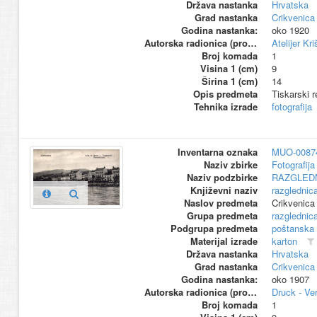
Država nastanka
Hrvatska
Grad nastanka
Crikvenica
Godina nastanka:
oko 1920
Autorska radionica (proizvođač)
Atelijer Kri
Broj komada
1
Visina 1 (cm)
9
Širina 1 (cm)
14
Opis predmeta
Tiskarski r
Tehnika izrade
fotografija
Inventarna oznaka
MUO-0087
Naziv zbirke
Fotografija 
Naziv podzbirke
RAZGLED
Književni naziv
razglednic
Naslov predmeta
Crikvenica
Grupa predmeta
razglednic
Podgrupa predmeta
poštanska
Materijal izrade
karton
Država nastanka
Hrvatska
Grad nastanka
Crikvenica
Godina nastanka:
oko 1907
Autorska radionica (proizvođač)
Druck - Ve
Broj komada
1