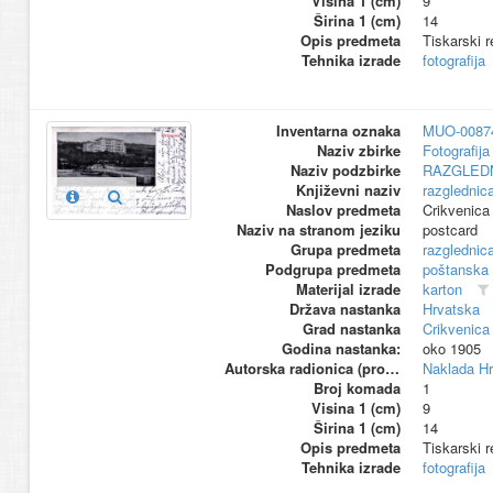
Visina 1 (cm)
9
Širina 1 (cm)
14
Opis predmeta
Tiskarski r
Tehnika izrade
fotografija
Inventarna oznaka
MUO-0087
Naziv zbirke
Fotografija 
Naziv podzbirke
RAZGLED
Književni naziv
razglednic
Naslov predmeta
Crikvenica 
Naziv na stranom jeziku
postcard
Grupa predmeta
razglednic
Podgrupa predmeta
poštanska
Materijal izrade
karton
Država nastanka
Hrvatska
Grad nastanka
Crikvenica
Godina nastanka:
oko 1905
Autorska radionica (proizvođač)
Naklada Hre
Broj komada
1
Visina 1 (cm)
9
Širina 1 (cm)
14
Opis predmeta
Tiskarski 
Tehnika izrade
fotografija