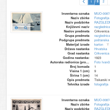
/ 8
2
Inventarna oznaka
MUO-0087
Naziv zbirke
Fotografija 
Naziv podzbirke
RAZGLED
Književni naziv
razglednic
Naslov predmeta
Crikvenica
Grupa predmeta
razglednic
Podgrupa predmeta
poštanska
Materijal izrade
karton
Država nastanka
Hrvatska
Grad nastanka
Crikvenica
Godina nastanka:
1923
Autorska radionica (proizvođač)
Foto Ivanč
Broj komada
1
Visina 1 (cm)
9
Širina 1 (cm)
14
Opis predmeta
Tiskarski r
Tehnika izrade
fotografija
Inventarna oznaka
MUO-0087
Naziv zbirke
Fotografija 
Naziv podzbirke
RAZGLED