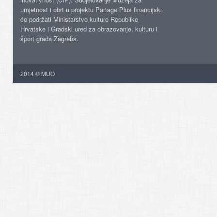
umjetnost i obrt u projektu Partage Plus financijski
će podržati Ministarstvo kulture Republike
Hrvatske i Gradski ured za obrazovanje, kulturu i
šport grada Zagreba.
2014 © MUO