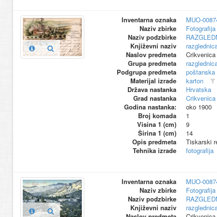
Inventarna oznaka
MUO-0087
Naziv zbirke
Fotografija 
Naziv podzbirke
RAZGLED
Književni naziv
razglednic
Naslov predmeta
Crikvenica
Grupa predmeta
razglednic
Podgrupa predmeta
poštanska
Materijal izrade
karton
Država nastanka
Hrvatska
Grad nastanka
Crikvenica
Godina nastanka:
oko 1900
Broj komada
1
Visina 1 (cm)
9
Širina 1 (cm)
14
Opis predmeta
Tiskarski 
Tehnika izrade
fotografija
Inventarna oznaka
MUO-0087
Naziv zbirke
Fotografija 
Naziv podzbirke
RAZGLED
Književni naziv
razglednic
Naslov predmeta
Crikvenica 