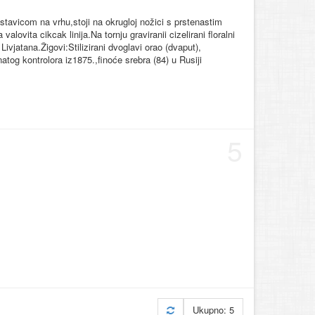
tavicom na vrhu,stoji na okrugloj nožici s prstenastim
ovita cikcak linija.Na tornju graviranii cizelirani floralni
Livjatana.Žigovi:Stilizirani dvoglavi orao (dvaput),
tog kontrolora iz1875.,finoće srebra (84) u Rusiji
5
Ukupno: 5