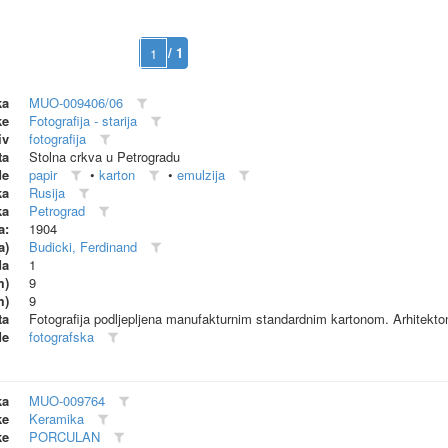
/ 1
ka
MUO-009406/06
ke
Fotografija - starija
iv
fotografija
ta
Stolna crkva u Petrogradu
de
papir
•
karton
•
emulzija
ka
Rusija
ka
Petrograd
a:
1904
a)
Budicki, Ferdinand
da
1
m)
9
m)
9
ta
Fotografija podljepljena manufakturnim standardnim kartonom. Arhitekton
de
fotografska
ka
MUO-009764
ke
Keramika
ke
PORCULAN