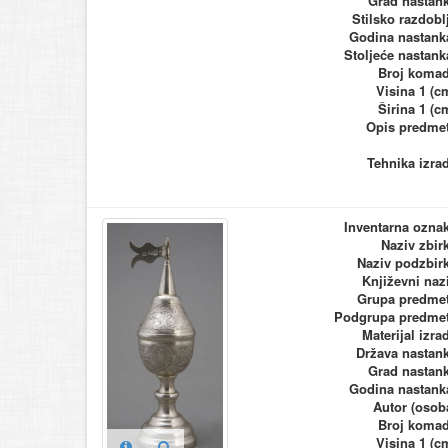
Grad nastan
Stilsko razdobl
Godina nastank
Stoljeće nastank
Broj koma
Visina 1 (c
Širina 1 (c
Opis predme
Tehnika izra
Inventarna ozna
Naziv zbir
Naziv podzbir
Književni naz
Grupa predme
Podgrupa predme
Materijal izra
Država nastan
Grad nastan
Godina nastank
Autor (osob
Broj koma
Visina 1 (c