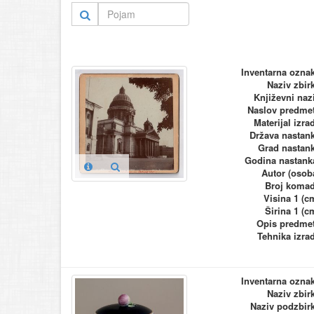
Inventarna ozna
Naziv zbir
Književni naz
Naslov predme
Materijal izra
Država nastan
Grad nastan
Godina nastank
Autor (osob
Broj koma
Visina 1 (c
Širina 1 (c
Opis predme
Tehnika izra
Inventarna ozna
Naziv zbir
Naziv podzbir