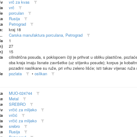
iv
vrč za kvas
ta
vrč
de
porculan
ka
Rusija
ka
Petrograd
a:
kraj 18
dionica (proizvođač)
Carska manufaktura porculana, Petrograd
da
1
m)
27
m)
15
ta
cilindrična posuda, s poklopcem čiji je prihvat u obliku plastične, pozlać
oba kraja imaju lisnate završetke (uz stijenku posude); korpus je kobaltno
pozadini naslikane su ruže, pri vrhu zeleno lišće; isti takav vijenac ruža 
de
pozlata
•
oslikan
ka
MUO-024744
ke
Metal
ke
SREBRO
iv
vrčić za mlijeko
ta
vrčić
ta
vrčić za mlijeko
de
srebro
ka
Rusija