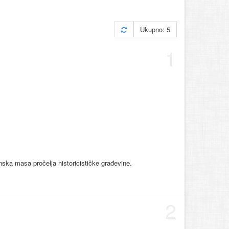
Ukupno: 5
1
ska masa pročelja historicističke građevine.
2