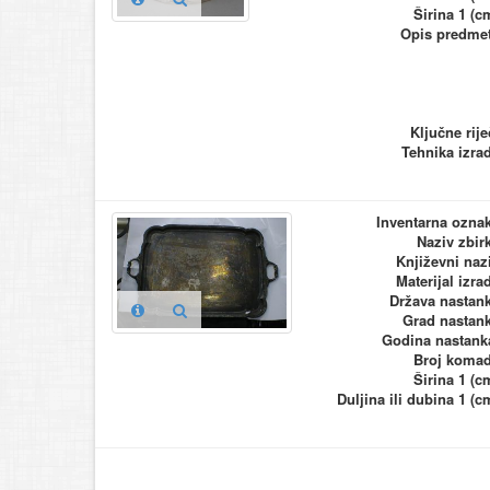
Širina 1 (c
Opis predme
Ključne rije
Tehnika izra
Inventarna ozna
Naziv zbir
Književni naz
Materijal izra
Država nastan
Grad nastan
Godina nastank
Broj koma
Širina 1 (c
Duljina ili dubina 1 (c