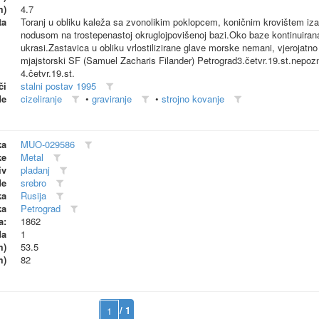
m)
4.7
ta
Toranj u obliku kaleža sa zvonolikim poklopcem, koničnim krovištem izas
nodusom na trostepenastoj okruglojpovišenoj bazi.Oko baze kontinuirana val
ukrasi.Zastavica u obliku vrlostilizirane glave morske nemani, vjerojatno 
mjajstorski SF (Samuel Zacharis Filander) Petrograd3.četvr.19.st.nepozna
4.četvr.19.st.
či
stalni postav 1995
de
cizeliranje
•
graviranje
•
strojno kovanje
ka
MUO-029586
ke
Metal
iv
pladanj
de
srebro
ka
Rusija
ka
Petrograd
a:
1862
da
1
m)
53.5
m)
82
/ 1