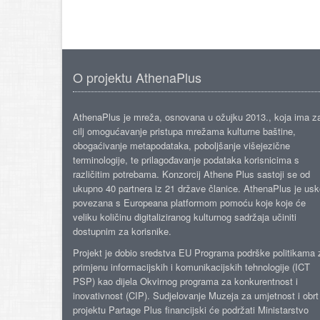
O projektu AthenaPlus
AthenaPlus je mreža, osnovana u ožujku 2013., koja ima z
cilj omogućavanje pristupa mrežama kulturne baštine,
obogaćivanje metapodataka, poboljšanje višejezične
terminologije, te prilagođavanje podataka korisnicima s
različitim potrebama. Konzorcij Athene Plus sastoji se od
ukupno 40 partnera iz 21 države članice. AthenaPlus je us
povezana s Europeana platformom pomoću koje koje će
veliku količinu digitaliziranog kulturnog sadržaja učiniti
dostupnim za korisnike.
Projekt je dobio sredstva EU Programa podrške politikama 
primjenu informacijskih i komunikacijskih tehnologije (ICT
PSP) kao dijela Okvirnog programa za konkurentnost i
inovativnost (CIP). Sudjelovanje Muzeja za umjetnost i obrt
projektu Partage Plus financijski će podržati Ministarstvo