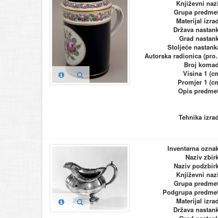
Književni naz
Grupa predme
Materijal izra
Država nastan
Grad nastan
Stoljeće nastank
Autorska ra
Broj koma
Visina 1 (c
Promjer 1 (c
Opis predme
Tehnika izra
Inventarna ozna
Naziv zbir
Naziv podzbir
Književni naz
Grupa predme
Podgrupa predme
Materijal izra
Država nastan