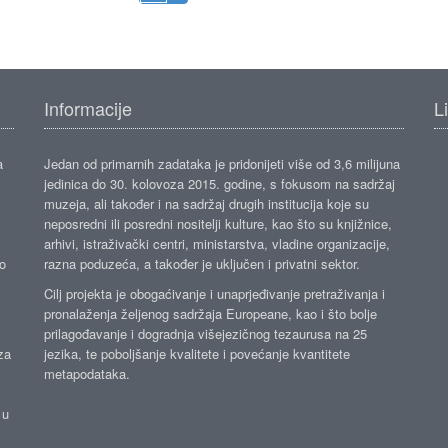
Informacije
L
a
Jedan od primarnih zadataka je pridonijeti više od 3,6 milijuna
jedinica do 30. kolovoza 2015. godine, s fokusom na sadržaj
muzeja, ali također i na sadržaj drugih institucija koje su
neposredni ili posredni nositelji kulture, kao što su knjižnice,
arhivi, istraživački centri, ministarstva, vladine organizacije,
ko
razna poduzeća, a također je uključen i privatni sektor.
Cilj projekta je obogaćivanje i unaprjeđivanje pretraživanja i
pronalaženja željenog sadržaja Europeane, kao i što bolje
prilagođavanje i dogradnja višejezičnog tezaurusa na 25
za
jezika, te poboljšanje kvalitete i povećanje kvantitete
metapodataka.
 u