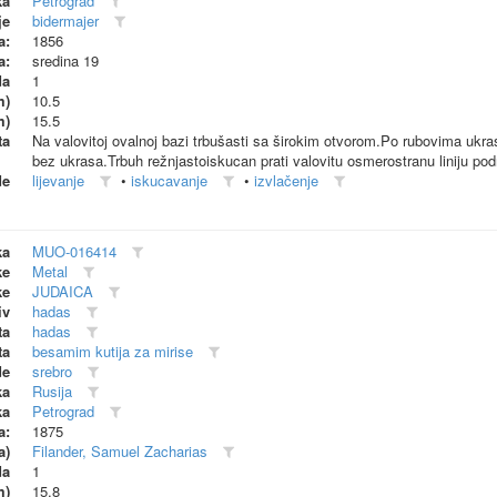
ka
Petrograd
je
bidermajer
a:
1856
a:
sredina 19
da
1
m)
10.5
m)
15.5
ta
Na valovitoj ovalnoj bazi trbušasti sa širokim otvorom.Po rubovima ukras r
bez ukrasa.Trbuh režnjastoiskucan prati valovitu osmerostranu liniju pod
de
lijevanje
•
iskucavanje
•
izvlačenje
ka
MUO-016414
ke
Metal
ke
JUDAICA
iv
hadas
ta
hadas
ta
besamim kutija za mirise
de
srebro
ka
Rusija
ka
Petrograd
a:
1875
a)
Filander, Samuel Zacharias
da
1
m)
15.8