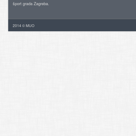
šport grada Zagreba.
2014 © MUO