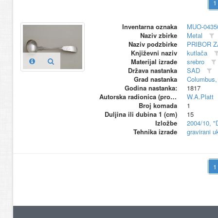
Inventarna oznaka
MUO-0435
Naziv zbirke
Metal
Naziv podzbirke
PRIBOR Z
Književni naziv
kutlača
Materijal izrade
srebro
Država nastanka
SAD
Grad nastanka
Columbus,
Godina nastanka:
1817
Autorska radionica (proizvođač)
W.A.Platt
Broj komada
1
Duljina ili dubina 1 (cm)
15
Izložbe
2004/10, "
Tehnika izrade
gravirani u