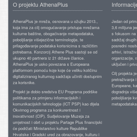
O projektu AthenaPlus
Informacij
AthenaPlus je mreža, osnovana u ožujku 2013.,
Jedan od prima
koja ima za cilj omogućavanje pristupa mrežama
3,6 milijuna j
kulturne baštine, obogaćivanje metapodataka,
s fokusom na s
poboljšanje višejezične terminologije, te
sadržaj drugih 
prilagođavanje podataka korisnicima s različitim
posredni nosite
potrebama. Konzorcij Athene Plus sastoji se od
arhivi, istraži
ukupno 40 partnera iz 21 države članice.
organizacije, 
AthenaPlus je usko povezana s Europeana
uključen i priv
platformom pomoću koje koje će veliku količinu
Cilj projekta 
digitaliziranog kulturnog sadržaja učiniti dostupnim
pretraživanja 
za korisnike.
Europeane, kao
Projekt je dobio sredstva EU Programa podrške
dogradnja više
politikama za primjenu informacijskih i
poboljšanje kv
komunikacijskih tehnologije (ICT PSP) kao dijela
metapodataka
Okvirnog programa za konkurentnost i
inovativnost (CIP). Sudjelovanje Muzeja za
umjetnost i obrt u projektu Partage Plus financijski
će podržati Ministarstvo kulture Republike
Hrvatske i Gradski ured za obrazovanje, kulturu i