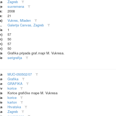
ka
Zagreb
je
suvremena
a:
2008
a:
21
a)
Vukres, Mladen
dionica (proizvođač)
Galerija Canvas, Zagreb
da
1
m)
57
m)
50
m)
57
m)
50
ta
Grafika pripada graf.mapi M. Vukresa.
de
serigrafija
ka
MUO-050502/07
ke
Grafika
ke
GRAFIKA
iv
korice
ta
Korice grafičke mape M. Vukresa
ta
korice
de
karton
ka
Hrvatska
ka
Zagreb