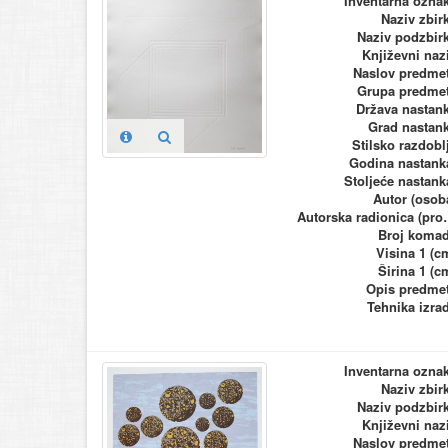
Inventarna ozna
Naziv zbir
Naziv podzbir
Književni naz
Naslov predme
Grupa predme
Država nastan
Grad nastan
Stilsko razdobl
Godina nastank
Stoljeće nastank
Autor (osob
Autorska ra
Broj koma
Visina 1 (c
Širina 1 (c
Opis predme
Tehnika izra
Inventarna ozna
Naziv zbir
Naziv podzbir
Književni naz
Naslov predme