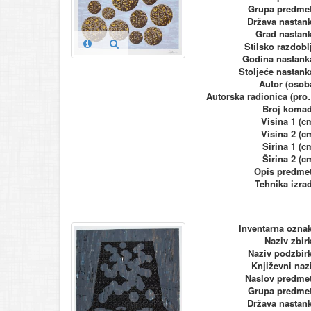
Grupa predme
Država nastan
Grad nastan
Stilsko razdobl
Godina nastank
Stoljeće nastank
Autor (osob
Autorska ra
Broj koma
Visina 1 (c
Visina 2 (c
Širina 1 (c
Širina 2 (c
Opis predme
Tehnika izra
Inventarna ozna
Naziv zbir
Naziv podzbir
Književni naz
Naslov predme
Grupa predme
Država nastan