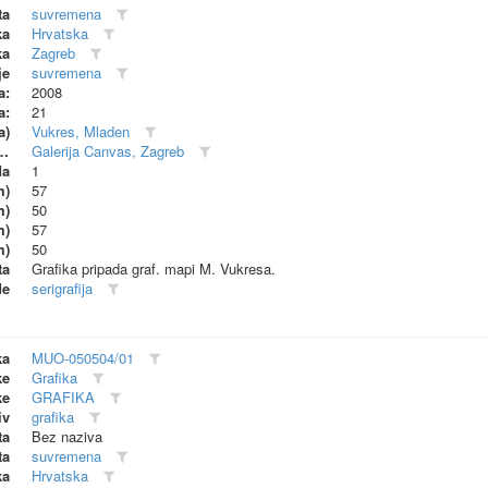
ta
suvremena
ka
Hrvatska
ka
Zagreb
je
suvremena
a:
2008
a:
21
a)
Vukres, Mladen
dionica (proizvođač)
Galerija Canvas, Zagreb
da
1
m)
57
m)
50
m)
57
m)
50
ta
Grafika pripada graf. mapi M. Vukresa.
de
serigrafija
ka
MUO-050504/01
ke
Grafika
ke
GRAFIKA
iv
grafika
ta
Bez naziva
ta
suvremena
ka
Hrvatska