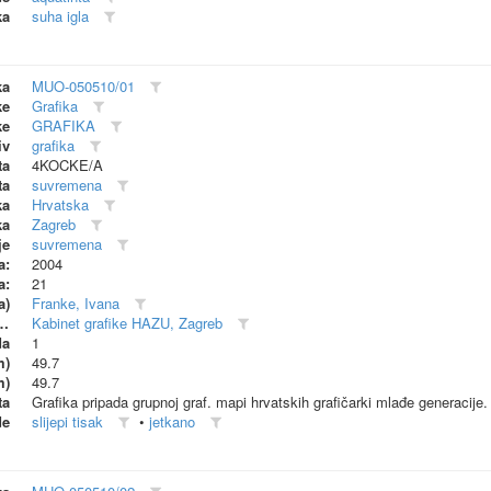
ka
suha igla
ka
MUO-050510/01
ke
Grafika
ke
GRAFIKA
iv
grafika
ta
4KOCKE/A
ta
suvremena
ka
Hrvatska
ka
Zagreb
je
suvremena
a:
2004
a:
21
a)
Franke, Ivana
dionica (proizvođač)
Kabinet grafike HAZU, Zagreb
da
1
m)
49.7
m)
49.7
ta
Grafika pripada grupnoj graf. mapi hrvatskih grafičarki mlađe generacije.
de
slijepi tisak
•
jetkano