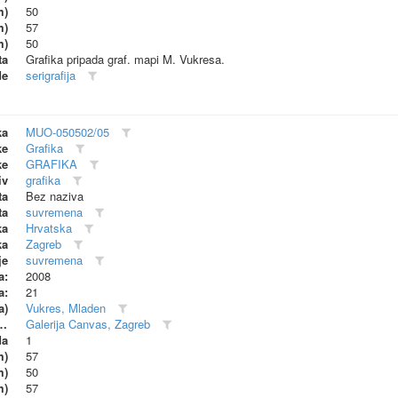
m)
50
m)
57
m)
50
ta
Grafika pripada graf. mapi M. Vukresa.
de
serigrafija
ka
MUO-050502/05
ke
Grafika
ke
GRAFIKA
iv
grafika
ta
Bez naziva
ta
suvremena
ka
Hrvatska
ka
Zagreb
je
suvremena
a:
2008
a:
21
a)
Vukres, Mladen
dionica (proizvođač)
Galerija Canvas, Zagreb
da
1
m)
57
m)
50
m)
57