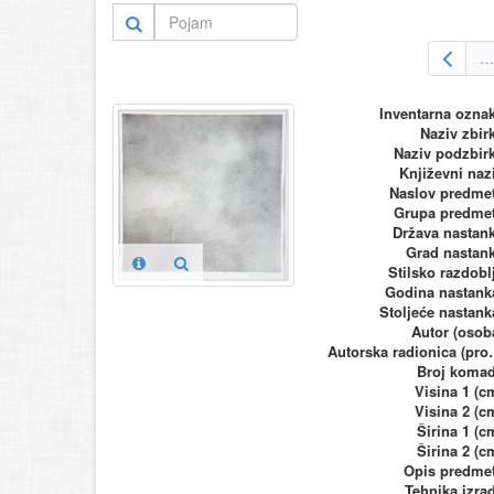
…
Inventarna ozna
Naziv zbir
Naziv podzbir
Književni naz
Naslov predme
Grupa predme
Država nastan
Grad nastan
Stilsko razdobl
Godina nastank
Stoljeće nastank
Autor (osob
Autorska ra
Broj koma
Visina 1 (c
Visina 2 (c
Širina 1 (c
Širina 2 (c
Opis predme
Tehnika izra