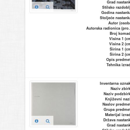
Grad nastan
Stilsko razdobl
Godina nastank
Stoljeće nastank
Autor (osob
Autorska ra
Broj koma
Visina 1 (c
Visina 2 (c
Širina 1 (c
Širina 2 (c
Opis predme
Tehnika izra
Inventarna ozna
Naziv zbir
Naziv podzbir
Književni naz
Naslov predme
Grupa predme
Materijal izra
Država nastan
Grad nastan