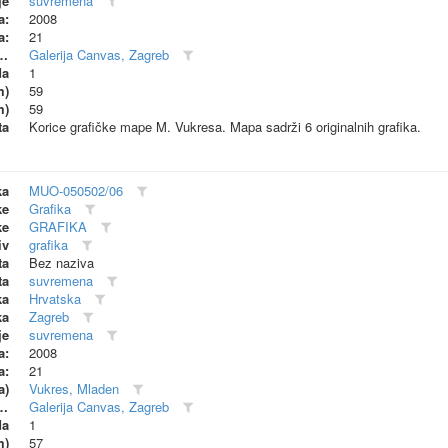
je
suvremena
a:
2008
a:
21
dionica (proizvođač)
Galerija Canvas, Zagreb
da
1
m)
59
m)
59
ta
Korice grafičke mape M. Vukresa. Mapa sadrži 6 originalnih grafika.
ka
MUO-050502/06
ke
Grafika
ke
GRAFIKA
iv
grafika
ta
Bez naziva
ta
suvremena
ka
Hrvatska
ka
Zagreb
je
suvremena
a:
2008
a:
21
a)
Vukres, Mladen
dionica (proizvođač)
Galerija Canvas, Zagreb
da
1
m)
57