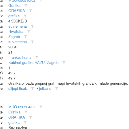
ka
MUO-050510/02
ke
Grafika
ke
GRAFIKA
iv
grafika
ta
4KOCKE/B
ta
suvremena
ka
Hrvatska
ka
Zagreb
je
suvremena
a:
2004
a:
21
a)
Franke, Ivana
dionica (proizvođač)
Kabinet grafike HAZU, Zagreb
da
1
m)
49.7
m)
49.7
ta
Grafika pripada grupnoj graf. mapi hrvatskih grafičarki mlađe generacije.
de
slijepi tisak
•
jetkano
ka
MUO-050504/02
ke
Grafika
ke
GRAFIKA
iv
grafika
ta
Bez naziva