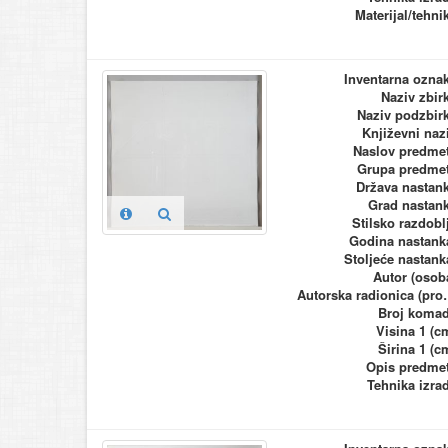
Materijal/tehni
Inventarna ozna
Naziv zbir
Naziv podzbir
Književni naz
Naslov predme
Grupa predme
Država nastan
Grad nastan
Stilsko razdobl
Godina nastank
Stoljeće nastank
Autor (osob
Autorska ra
Broj koma
Visina 1 (c
Širina 1 (c
Opis predme
Tehnika izra