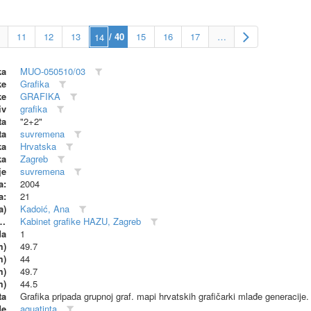
11
12
13
/ 40
15
16
17
…
ka
MUO-050510/03
ke
Grafika
ke
GRAFIKA
iv
grafika
ta
"2+2"
ta
suvremena
ka
Hrvatska
ka
Zagreb
je
suvremena
a:
2004
a:
21
a)
Kadoić, Ana
dionica (proizvođač)
Kabinet grafike HAZU, Zagreb
da
1
m)
49.7
m)
44
m)
49.7
m)
44.5
ta
Grafika pripada grupnoj graf. mapi hrvatskih grafičarki mlađe generacije.
de
aquatinta