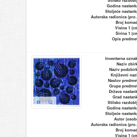
Stilsko razdobl
Godina nastank
Stoljeće nastank
Autorska ra
Broj koma
Visina 1 (c
Širina 1 (c
Opis predme
Inventarna ozna
Naziv zbir
Naziv podzbir
Književni naz
Naslov predme
Grupa predme
Država nastan
Grad nastan
Stilsko razdobl
Godina nastank
Stoljeće nastank
Autor (osob
Autorska ra
Broj koma
Visina 1 (c