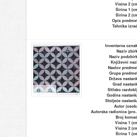
Visina 2 (c
Širina 1 (c
Širina 2 (c
Opis predme
Tehnika izra
Inventarna ozna
Naziv zbir
Naziv podzbir
Književni naz
Naslov predme
Grupa predme
Država nastan
Grad nastan
Stilsko razdobl
Godina nastank
Stoljeće nastank
Autor (osob
Autorska ra
Broj koma
Visina 1 (c
Visina 2 (c
Širina 1 (c