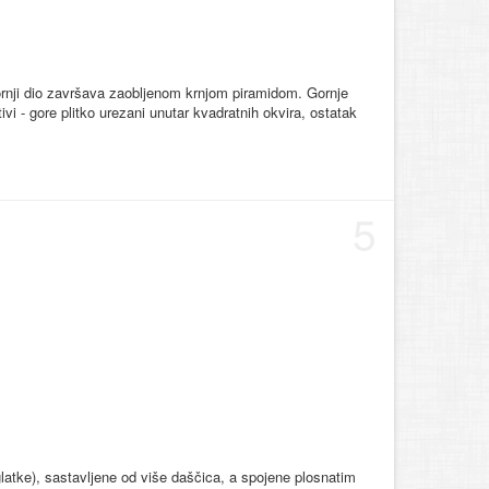
ornji dio završava zaobljenom krnjom piramidom. Gornje
vi - gore plitko urezani unutar kvadratnih okvira, ostatak
5
glatke), sastavljene od više daščica, a spojene plosnatim