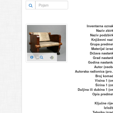
Inventarna ozna
Naziv zbir
Naziv podzbir
Književni naz
Grupa predme
Materijal izra
Država nastan
Grad nastan
Godina nastank
Autor (osob
Autorska ra
Broj koma
Visina 1 (c
Širina 1 (c
Duljina ili dubina 1 (c
Opis predme
Ključne rije
Izlož
Tehnika izra