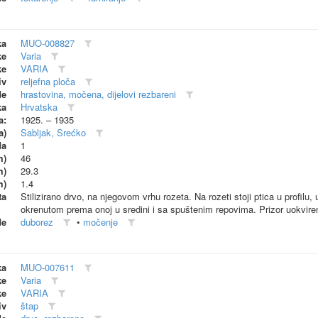
ka
MUO-008827
ke
Varia
ke
VARIA
iv
reljefna ploča
de
hrastovina, močena, dijelovi rezbareni
ka
Hrvatska
a:
1925. – 1935
a)
Sabljak, Srećko
da
1
m)
46
m)
29.3
m)
1.4
ta
Stilizirano drvo, na njegovom vrhu rozeta. Na rozeti stoji ptica u profilu
okrenutom prema onoj u sredini i sa spuštenim repovima. Prizor uokvire
de
duborez
•
močenje
ka
MUO-007611
ke
Varia
ke
VARIA
iv
štap