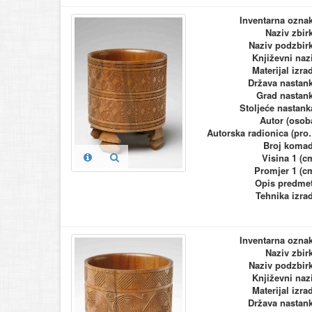
Inventarna ozna
Naziv zbir
Naziv podzbir
Književni naz
Materijal izra
Država nastan
Grad nastan
Stoljeće nastank
Autor (osob
Autorska ra
Broj koma
Visina 1 (c
Promjer 1 (c
Opis predme
Tehnika izra
Inventarna ozna
Naziv zbir
Naziv podzbir
Književni naz
Materijal izra
Država nastan