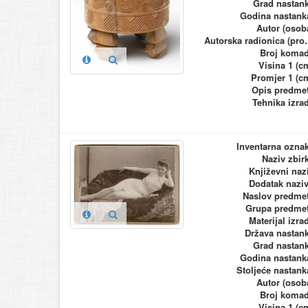
Grad nastan
Godina nastank
Autor (osob
Autorska ra
Broj koma
Visina 1 (c
Promjer 1 (c
Opis predme
Tehnika izra
Inventarna ozna
Naziv zbir
Književni naz
Dodatak nazi
Naslov predme
Grupa predme
Materijal izra
Država nastan
Grad nastan
Godina nastank
Stoljeće nastank
Autor (osob
Broj koma
Visina 1 (c