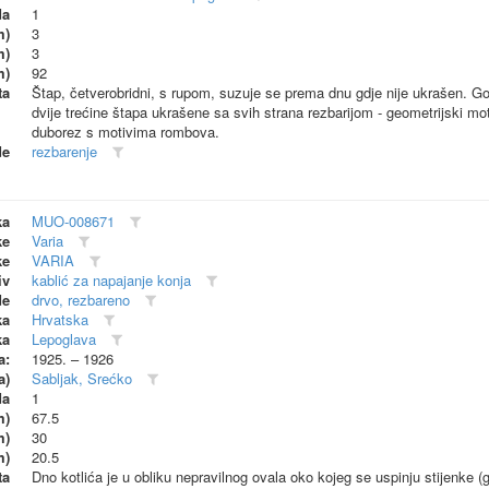
da
1
m)
3
m)
3
m)
92
ta
Štap, četverobridni, s rupom, suzuje se prema dnu gdje nije ukrašen. G
dvije trećine štapa ukrašene sa svih strana rezbarijom - geometrijski moti
duborez s motivima rombova.
de
rezbarenje
ka
MUO-008671
ke
Varia
ke
VARIA
iv
kablić za napajanje konja
de
drvo, rezbareno
ka
Hrvatska
ka
Lepoglava
a:
1925. – 1926
a)
Sabljak, Srećko
da
1
m)
67.5
m)
30
m)
20.5
ta
Dno kotlića je u obliku nepravilnog ovala oko kojeg se uspinju stijenke (