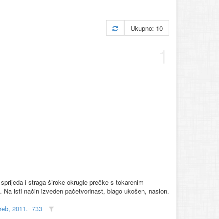
Ukupno: 10
1
 sprijeda i straga široke okrugle prečke s tokarenim
Na isti način izveden pačetvorinast, blago ukošen, naslon.
greb, 2011.=733