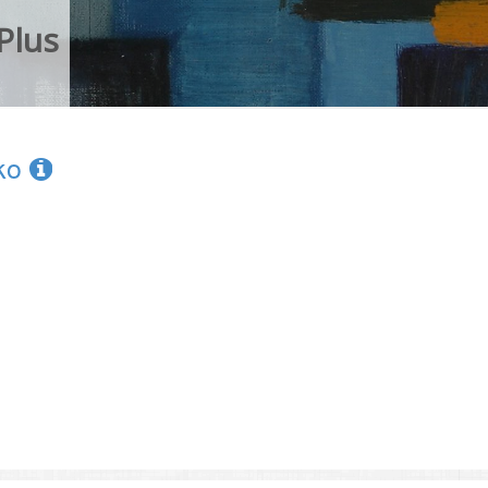
Plus
ćko