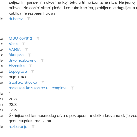
željeznim paralelnim okovima koji teku u tri horizontalna niza. Na jednoj 
prihvat. Na donjoj strani ploče, kod ruba kablića, probijena je duguljasta
kablića, je rezbareni ukras.
de
duborez
ka
MUO-007612
ke
Varia
ke
VARIA
iv
škrinjica
de
drvo, rezbareno
ka
Hrvatska
ka
Lepoglava
a:
prije 1940
a)
Sabljak, Srećko
dionica (proizvođač)
radionica kaznionice u Lepoglavi
da
1
m)
20.8
m)
23.3
m)
13.5
ta
Škrinjica od tamnosmeđeg drva s poklopcem u obliku krova na dvije vode
geometrijskim motivima.
de
rezbarenje