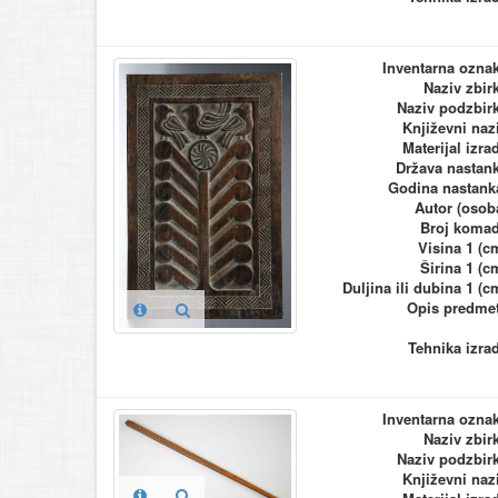
Inventarna ozna
Naziv zbir
Naziv podzbir
Književni naz
Materijal izra
Država nastan
Godina nastank
Autor (osob
Broj koma
Visina 1 (c
Širina 1 (c
Duljina ili dubina 1 (c
Opis predme
Tehnika izra
Inventarna ozna
Naziv zbir
Naziv podzbir
Književni naz