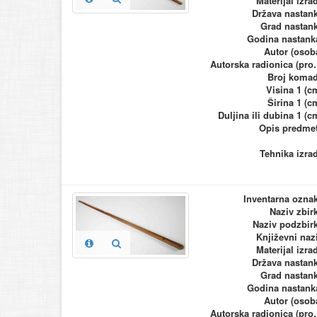
Materijal izra
Država nastan
Grad nastan
Godina nastank
Autor (osob
Autorska ra
Broj koma
Visina 1 (c
Širina 1 (c
Duljina ili dubina 1 (c
Opis predme
Tehnika izra
Inventarna ozna
Naziv zbir
Naziv podzbir
Književni naz
Materijal izra
Država nastan
Grad nastan
Godina nastank
Autor (osob
Autorska ra