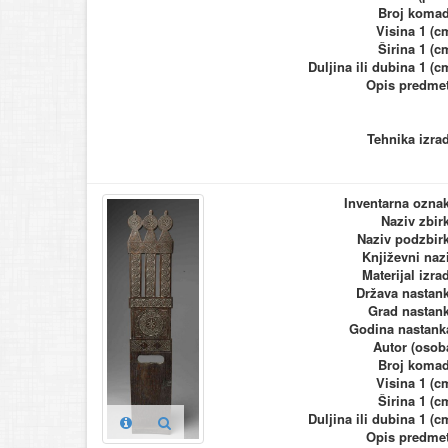
Broj koma
Visina 1 (c
Širina 1 (c
Duljina ili dubina 1 (c
Opis predme
Tehnika izra
Inventarna ozna
Naziv zbir
Naziv podzbir
Književni naz
Materijal izra
Država nastan
Grad nastan
Godina nastank
Autor (osob
Broj koma
Visina 1 (c
Širina 1 (c
Duljina ili dubina 1 (c
Opis predme