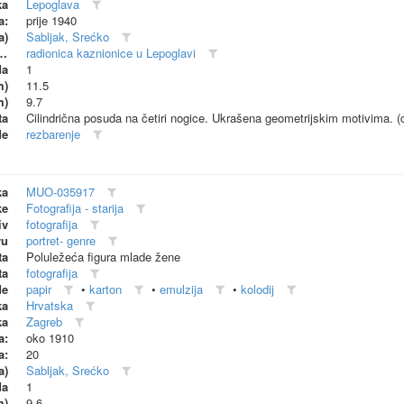
ka
Lepoglava
a:
prije 1940
a)
Sabljak, Srećko
dionica (proizvođač)
radionica kaznionice u Lepoglavi
da
1
m)
11.5
m)
9.7
ta
Cilindrična posuda na četiri nogice. Ukrašena geometrijskim motivima. (c
de
rezbarenje
ka
MUO-035917
ke
Fotografija - starija
iv
fotografija
vu
portret- genre
ta
Poluležeća figura mlade žene
ta
fotografija
de
papir
•
karton
•
emulzija
•
kolodij
ka
Hrvatska
ka
Zagreb
a:
oko 1910
a:
20
a)
Sabljak, Srećko
da
1
m)
9.6