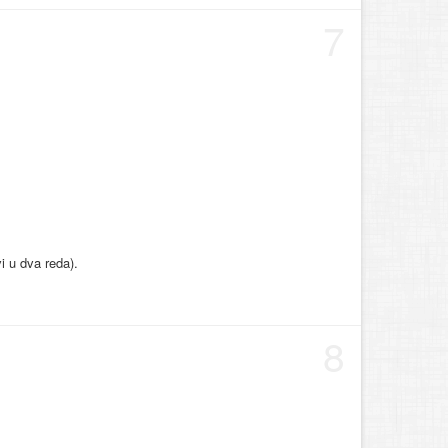
7
i u dva reda).
8