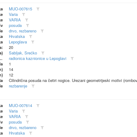
ka
MUO-007615
ke
Varia
ke
VARIA
iv
posuda
de
drvo, rezbareno
ka
Hrvatska
ka
Lepoglava
a:
20
a)
Sabljak, Srećko
dionica (proizvođač)
radionica kaznionice u Lepoglavi
da
1
m)
14
m)
12
ta
Cilindrična posuda na četiri nogice. Urezani geometrijeski motivi (rombov
de
rezbarenje
ka
MUO-007614
ke
Varia
ke
VARIA
iv
posuda
de
drvo, rezbareno
ka
Hrvatska