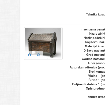
Tehnika izra
Inventarna ozna
Naziv zbir
Naziv podzbir
Književni naz
Materijal izra
Država nastan
Grad nastan
Godina nastank
Autor (osob
Autorska ra
Broj koma
Visina 1 (c
Širina 1 (c
Duljina ili dubina 1 (c
Opis predme
Tehnika izra