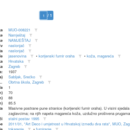
/ 1
ka
MUO-008221
ke
Namještaj
ke
NAMJEŠTAJ
iv
naslonjač
ta
naslonjač
de
jasenovina
•
korijenski furnir oraha
•
koža, magareća
ka
Hrvatska
ka
Zagreb
a:
1937
a)
Sabljak, Srećko
dionica (proizvođač)
Obrtna škola, Zagreb
da
1
m)
70
m)
88
m)
85.5
ta
Masivne postrane pune stranice (korijenski furnir oraha). U visini sjedala
zaglavcima; na njih napeta magareća koža, uzdužno prošivena prugama. 
či
stalni postav 1995
be
2011/01, "Art Deco i umjetnost u Hrvatskoj između dva rata", MUO, Za
de
tokarenje
•
furniranje