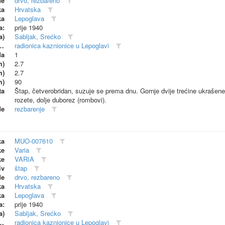
de
drvo, rezbareno
ka
Hrvatska
ka
Lepoglava
a:
prije 1940
a)
Sabljak, Srećko
dionica (proizvođač)
radionica kaznionice u Lepoglavi
da
1
m)
2.7
m)
2.7
m)
90
ta
Štap, četverobridan, suzuje se prema dnu. Gornje dvije trećine ukrašene r
rozete, dolje duborez (rombovi).
de
rezbarenje
ka
MUO-007610
ke
Varia
ke
VARIA
iv
štap
de
drvo, rezbareno
ka
Hrvatska
ka
Lepoglava
a:
prije 1940
a)
Sabljak, Srećko
dionica (proizvođač)
radionica kaznionice u Lepoglavi