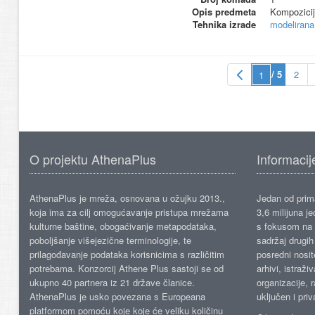
Opis predmeta
Kompozicija
Tehnika izrade
modelirana
/ 5
2
O projektu AthenaPlus
Informacij
AthenaPlus je mreža, osnovana u ožujku 2013.,
Jedan od prima
koja ima za cilj omogućavanje pristupa mrežama
3,6 milijuna j
kulturne baštine, obogaćivanje metapodataka,
s fokusom na s
poboljšanje višejezične terminologije, te
sadržaj drugih 
prilagođavanje podataka korisnicima s različitim
posredni nosite
potrebama. Konzorcij Athene Plus sastoji se od
arhivi, istraži
ukupno 40 partnera iz 21 države članice.
organizacije, 
AthenaPlus je usko povezana s Europeana
uključen i priv
platformom pomoću koje koje će veliku količinu