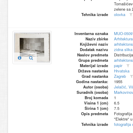
Tomašićevoj
zelene sa 
Tehnika izrade
olovka
Inventarna oznaka
MUO-0509
Naziv zbirke
Arhitektura
Književni naziv
arhitektons
Dodatak nazivu
zidna slika
Naslov predmeta
Distribucija
Grupa predmeta
arhitektons
Materijal izrade
papir
Država nastanka
Hrvatska
Grad nastanka
Zagreb
Godina nastanka:
1955
Autor (osoba)
Jelačić, Vi
Suradnik (osoba)
Markovinov
Broj komada
1
Visina 1 (cm)
6.5
Širina 1 (cm)
7.5
Opis predmeta
Fotografij
"Elektre" u
Tehnika izrade
fotografija 