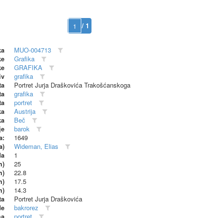
/ 1
ka
MUO-004713
ke
Grafika
ke
GRAFIKA
iv
grafika
ta
Portret Jurja Draškovića Trakošćanskoga
ta
grafika
ta
portret
ka
Austrija
ka
Beč
je
barok
a:
1649
a)
Wideman, Elias
da
1
m)
25
m)
22.8
m)
17.5
m)
14.3
ta
Portret Jurja Draškovića
de
bakrorez
ma
portret