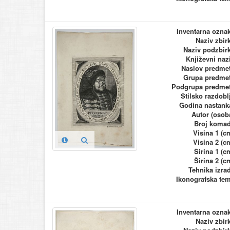
Inventarna ozna
Naziv zbir
Naziv podzbir
Književni naz
Naslov predme
Grupa predme
Podgrupa predme
Stilsko razdobl
Godina nastank
Autor (osob
Broj koma
Visina 1 (c
Visina 2 (c
Širina 1 (c
Širina 2 (c
Tehnika izra
Ikonografska te
Inventarna ozna
Naziv zbir