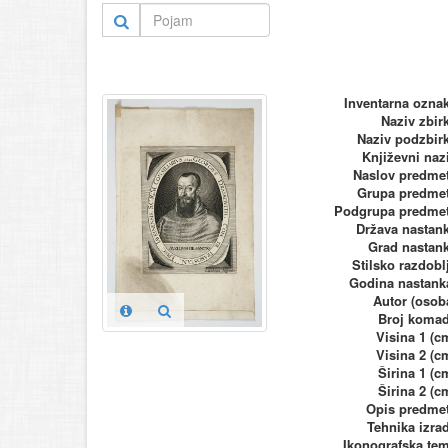
Inventarna ozna
Naziv zbir
Naziv podzbir
Književni naz
Naslov predme
Grupa predme
Podgrupa predme
Država nastan
Grad nastan
Stilsko razdobl
Godina nastank
Autor (osob
Broj koma
Visina 1 (c
Visina 2 (c
Širina 1 (c
Širina 2 (c
Opis predme
Tehnika izra
Ikonografska te