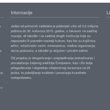
Informacije
L
a
Jedan od primarnih zadataka je pridonijeti više od 3,6 milijuna
jedinica do 30. kolovoza 2015. godine, s fokusom na sadržaj
muzeja, ali također i na sadržaj drugih institucija koje su
neposredni ili posredni nositelji kulture, kao što su knjižnice,
arhivi, istraživački centri, ministarstva, vladine organizacije,
ko
razna poduzeća, a također je uključen i privatni sektor.
Cilj projekta je obogaćivanje i unaprjeđivanje pretraživanja i
pronalaženja željenog sadržaja Europeane, kao i što bolje
prilagođavanje i dogradnja višejezičnog tezaurusa na 25
za
jezika, te poboljšanje kvalitete i povećanje kvantitete
metapodataka.
 u