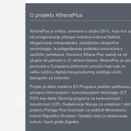
O projektu AthenaPlus
AthenaPlus je mreža, osnovana u ožujku 2013., koja ima z
cilj omogućavanje pristupa mrežama kulturne baštine,
obogaćivanje metapodataka, poboljšanje višejezične
terminologije, te prilagođavanje podataka korisnicima s
različitim potrebama. Konzorcij Athene Plus sastoji se od
ukupno 40 partnera iz 21 države članice. AthenaPlus je us
povezana s Europeana platformom pomoću koje koje će
veliku količinu digitaliziranog kulturnog sadržaja učiniti
dostupnim za korisnike.
Projekt je dobio sredstva EU Programa podrške politikama 
primjenu informacijskih i komunikacijskih tehnologije (ICT
PSP) kao dijela Okvirnog programa za konkurentnost i
inovativnost (CIP). Sudjelovanje Muzeja za umjetnost i obrt
projektu Partage Plus financijski će podržati Ministarstvo
kulture Republike Hrvatske i Gradski ured za obrazovanje,
kulturu i šport grada Zagreba.