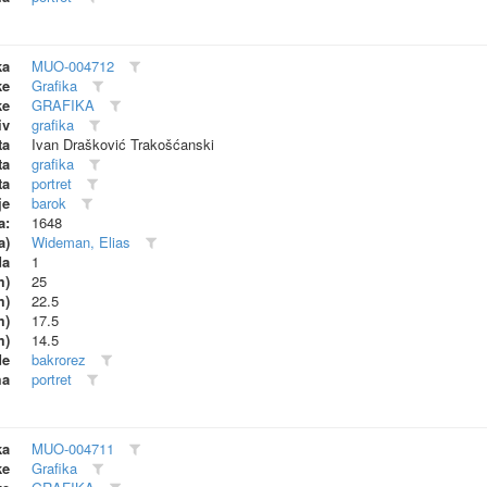
ka
MUO-004712
ke
Grafika
ke
GRAFIKA
iv
grafika
ta
Ivan Drašković Trakošćanski
ta
grafika
ta
portret
je
barok
a:
1648
a)
Wideman, Elias
da
1
m)
25
m)
22.5
m)
17.5
m)
14.5
de
bakrorez
ma
portret
ka
MUO-004711
ke
Grafika