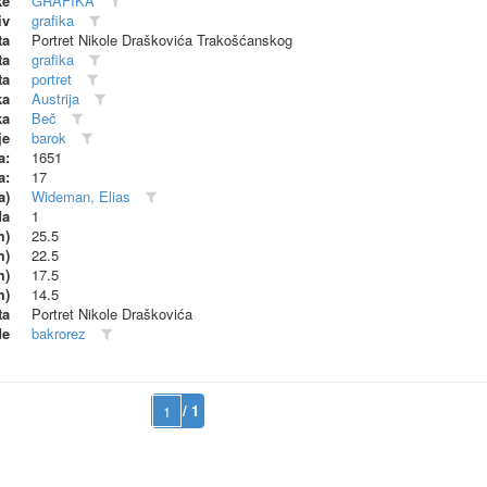
ke
GRAFIKA
iv
grafika
ta
Portret Nikole Draškovića Trakošćanskog
ta
grafika
ta
portret
ka
Austrija
ka
Beč
je
barok
a:
1651
a:
17
a)
Wideman, Elias
da
1
m)
25.5
m)
22.5
m)
17.5
m)
14.5
ta
Portret Nikole Draškovića
de
bakrorez
/ 1