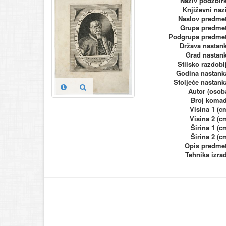
Naziv podzbir
Književni naz
Naslov predme
Grupa predme
Podgrupa predme
Država nastan
Grad nastan
Stilsko razdobl
Godina nastank
Stoljeće nastank
Autor (osob
Broj koma
Visina 1 (c
Visina 2 (c
Širina 1 (c
Širina 2 (c
Opis predme
Tehnika izra