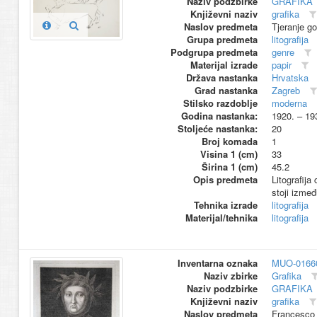
Naziv podzbirke
GRAFIKA
Književni naziv
grafika
Naslov predmeta
Tjeranje g
Grupa predmeta
litografija
Podgrupa predmeta
genre
Materijal izrade
papir
Država nastanka
Hrvatska
Grad nastanka
Zagreb
Stilsko razdoblje
moderna
Godina nastanka:
1920. – 19
Stoljeće nastanka:
20
Broj komada
1
Visina 1 (cm)
33
Širina 1 (cm)
45.2
Opis predmeta
Litografij
stoji izme
Tehnika izrade
litografija
Materijal/tehnika
litografija
Inventarna oznaka
MUO-0166
Naziv zbirke
Grafika
Naziv podzbirke
GRAFIKA
Književni naziv
grafika
Naslov predmeta
Francesco 