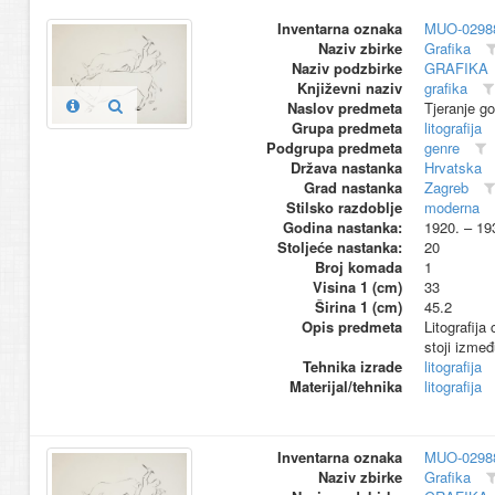
Inventarna oznaka
MUO-0298
Naziv zbirke
Grafika
Naziv podzbirke
GRAFIKA
Književni naziv
grafika
Naslov predmeta
Tjeranje g
Grupa predmeta
litografija
Podgrupa predmeta
genre
Država nastanka
Hrvatska
Grad nastanka
Zagreb
Stilsko razdoblje
moderna
Godina nastanka:
1920. – 19
Stoljeće nastanka:
20
Broj komada
1
Visina 1 (cm)
33
Širina 1 (cm)
45.2
Opis predmeta
Litografij
stoji izme
Tehnika izrade
litografija
Materijal/tehnika
litografija
Inventarna oznaka
MUO-0298
Naziv zbirke
Grafika