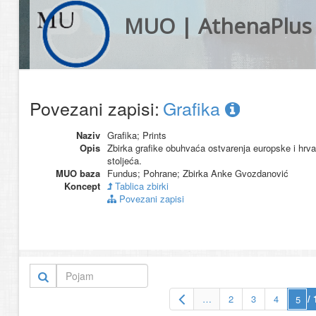
MUO | AthenaPlus
Povezani zapisi:
Grafika
Naziv
Grafika; Prints
Opis
Zbirka grafike obuhvaća ostvarenja europske i hrv
stoljeća.
MUO baza
Fundus; Pohrane; Zbirka Anke Gvozdanović
Koncept
Tablica zbirki
Povezani zapisi
…
2
3
4
/ 