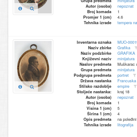
Grupa predmeta
minijatura
Autor (osoba)
nepoznat
Broj komada
1
Promjer 1 (cm)
4.6
Tehnika izrade
tempera na
Inventarna oznaka
MUO-0001
Naziv zbirke
Grafika
Naziv podzbirke
GRAFIKA
Književni naziv
minijatura
Naslov predmeta
Muškarac u
Grupa predmeta
minijatura
Podgrupa predmeta
portret
Država nastanka
Francuska
Stilsko razdoblje
empire
Stoljeće nastanka:
kraj 18
Autor (osoba)
nepoznat
Broj komada
1
Visina 1 (cm)
5
Širina 1 (cm)
4
Opis predmeta
na poleđin
Tehnika izrade
litografija