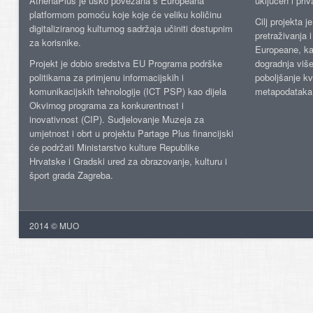
AthenaPlus je usko povezana s Europeana
uključen i priv
platformom pomoću koje koje će veliku količinu
Cilj projekta 
digitaliziranog kulturnog sadržaja učiniti dostupnim
pretraživanja 
za korisnike.
Europeane, kao
Projekt je dobio sredstva EU Programa podrške
dogradnja više
politikama za primjenu informacijskih i
poboljšanje kv
komunikacijskih tehnologije (ICT PSP) kao dijela
metapodataka
Okvirnog programa za konkurentnost i
inovativnost (CIP). Sudjelovanje Muzeja za
umjetnost i obrt u projektu Partage Plus financijski
će podržati Ministarstvo kulture Republike
Hrvatske i Gradski ured za obrazovanje, kulturu i
šport grada Zagreba.
2014 © MUO