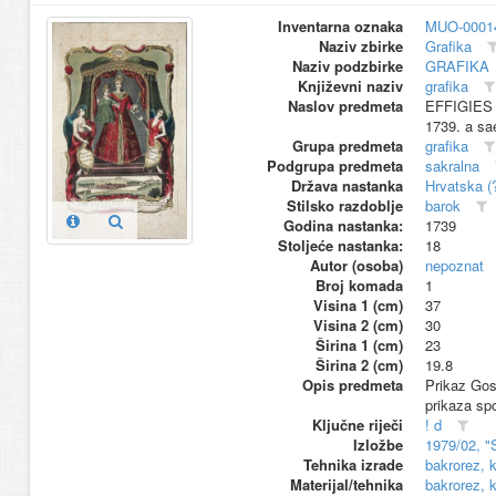
Inventarna oznaka
MUO-0001
Naziv zbirke
Grafika
Naziv podzbirke
GRAFIKA
Književni naziv
grafika
Naslov predmeta
EFFIGIES B
1739. a sae
Grupa predmeta
grafika
Podgrupa predmeta
sakralna
Država nastanka
Hrvatska (
Stilsko razdoblje
barok
Godina nastanka:
1739
Stoljeće nastanka:
18
Autor (osoba)
nepoznat
Broj komada
1
Visina 1 (cm)
37
Visina 2 (cm)
30
Širina 1 (cm)
23
Širina 2 (cm)
19.8
Opis predmeta
Prikaz Gosp
prikaza sp
Ključne riječi
! d
Izložbe
1979/02, "
Tehnika izrade
bakrorez, k
Materijal/tehnika
bakrorez, k