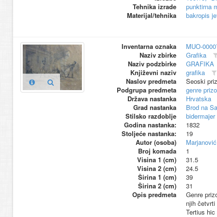
Tehnika izrade
punktirna 
Materijal/tehnika
bakropis je
Inventarna oznaka
MUO-0000
Naziv zbirke
Grafika
Naziv podzbirke
GRAFIKA
Književni naziv
grafika
Naslov predmeta
Seoski priz
Podgrupa predmeta
genre prizo
Država nastanka
Hrvatska
Grad nastanka
Brod na Sa
Stilsko razdoblje
bidermajer
Godina nastanka:
1832
Stoljeće nastanka:
19
Autor (osoba)
Marjanović
Broj komada
1
Visina 1 (cm)
31.5
Visina 2 (cm)
24.5
Širina 1 (cm)
39
Širina 2 (cm)
31
Opis predmeta
Genre prizo
njih četvrt
Tertius hic