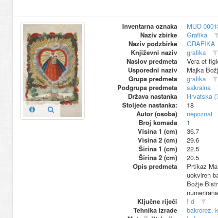
Inventarna oznaka
MUO-0001
Naziv zbirke
Grafika
Naziv podzbirke
GRAFIKA
Književni naziv
grafika
Naslov predmeta
Vera et fig
Usporedni naziv
Majka Božj
Grupa predmeta
grafika
Podgrupa predmeta
sakralna
Država nastanka
Hrvatska (
Stoljeće nastanka:
18
Autor (osoba)
nepoznat
Broj komada
1
Visina 1 (cm)
36.7
Visina 2 (cm)
29.6
Širina 1 (cm)
22.5
Širina 2 (cm)
20.5
Opis predmeta
Prtikaz Mar
uokviren b
Božje Bist
numerirana
Ključne riječi
! d
Tehnika izrade
bakrorez, k