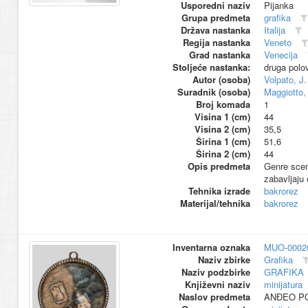
Usporedni naziv
Pijanka
Grupa predmeta
grafika
Država nastanka
Italija
Regija nastanka
Veneto
Grad nastanka
Venecija
Stoljeće nastanka:
druga polo
Autor (osoba)
Volpato, J.
Suradnik (osoba)
Maggiotto,
Broj komada
1
Visina 1 (cm)
44
Visina 2 (cm)
35,5
Širina 1 (cm)
51,6
Širina 2 (cm)
44
Opis predmeta
Genre scen
zabavljaju 
Tehnika izrade
bakrorez
Materijal/tehnika
bakrorez
Inventarna oznaka
MUO-0002
Naziv zbirke
Grafika
Naziv podzbirke
GRAFIKA
Književni naziv
minijatura
Naslov predmeta
ANĐEO P