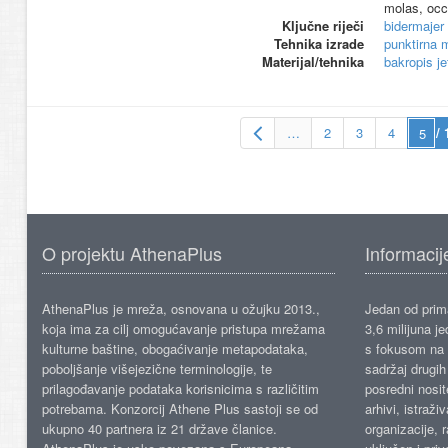
molas, occ
Ključne riječi
bidermajer
Tehnika izrade
punktirna 
Materijal/tehnika
bakropis je
…
2
3
4
/ 
O projektu AthenaPlus
Informacij
AthenaPlus je mreža, osnovana u ožujku 2013.,
Jedan od prima
koja ima za cilj omogućavanje pristupa mrežama
3,6 milijuna j
kulturne baštine, obogaćivanje metapodataka,
s fokusom na s
poboljšanje višejezične terminologije, te
sadržaj drugih 
prilagođavanje podataka korisnicima s različitim
posredni nosite
potrebama. Konzorcij Athene Plus sastoji se od
arhivi, istraži
ukupno 40 partnera iz 21 države članice.
organizacije, 