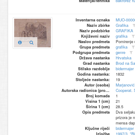
Materijal/tehnika
bakrorez r
Inventarna oznaka
MUO-0000
Naziv zbirke
Grafika
Naziv podzbirke
GRAFIKA
Književni naziv
grafika
Naslov predmeta
Pomirenje 
Grupa predmeta
grafika
Podgrupa predmeta
genre
Država nastanka
Hrvatska
Grad nastanka
Brod na Sa
Stilsko razdoblje
bidermajer
Godina nastanka:
1832
Stoljeće nastanka:
19
Autor (osoba)
Marjanović
Autorska radionica (proizvođač)
Cooperat. 
Broj komada
1
Visina 1 (cm)
21
Širina 1 (cm)
28.5
Opis predmeta
Dva seljak
prizora je 
mensa dape
Ključne riječi
bidermajer
Izložbe
1997/3, "B