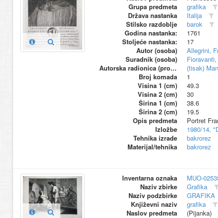
Grupa predmeta
grafika
Država nastanka
Italija
Stilsko razdoblje
barok
Godina nastanka:
1761
Stoljeće nastanka:
17
Autor (osoba)
Allegrini, 
Suradnik (osoba)
Fioravanti
Autorska radionica (proizvođač)
(tisak) Ma
Broj komada
1
Visina 1 (cm)
49.3
Visina 2 (cm)
30
Širina 1 (cm)
38.6
Širina 2 (cm)
19.5
Opis predmeta
Portret Fr
Izložbe
1980/14, "
Tehnika izrade
bakrorez
Materijal/tehnika
bakrorez
Inventarna oznaka
MUO-0253
Naziv zbirke
Grafika
Naziv podzbirke
GRAFIKA
Književni naziv
grafika
Naslov predmeta
(Pijanka)