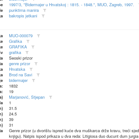
be
1997/3, "Bidermajer u Hrvatskoj : 1815. - 1848.", MUO, Zagreb, 1997.
de
punktirna manira
ka
bakropis jetkani
ka
MUO-000079
ke
Grafika
ke
GRAFIKA
iv
grafika
ta
Seoski prizor
ta
genre prizor
ka
Hrvatska
ka
Brod na Savi
je
bidermajer
a:
1832
a:
19
a)
Marjanović, Stjepan
da
1
m)
31.5
m)
24.5
m)
39
m)
31
ta
Genre prizor (u dvorištu ispred kuće dva muškarca drže kravu, treći sjedi 
knjigu). Natpis ispod prikaza u dva reda: Litigiosa duo ducunt dum jurgia f