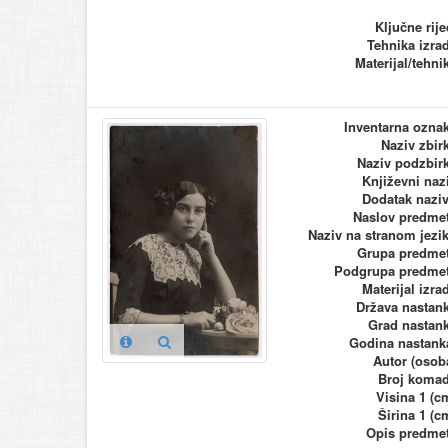
Ključne rije
Tehnika izra
Materijal/tehni
Inventarna ozna
Naziv zbir
Naziv podzbir
Književni naz
Dodatak nazi
Naslov predme
Naziv na stranom jezi
Grupa predme
Podgrupa predme
Materijal izra
Država nastan
Grad nastan
Godina nastank
Autor (osob
Broj koma
Visina 1 (c
Širina 1 (c
Opis predme