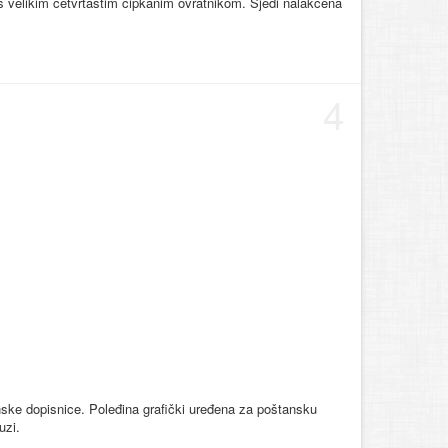
i s velikim četvrtastim čipkanim ovratnikom. Sjedi nalakćena
4
nske dopisnice. Poleđina grafički uređena za poštansku
uzi.