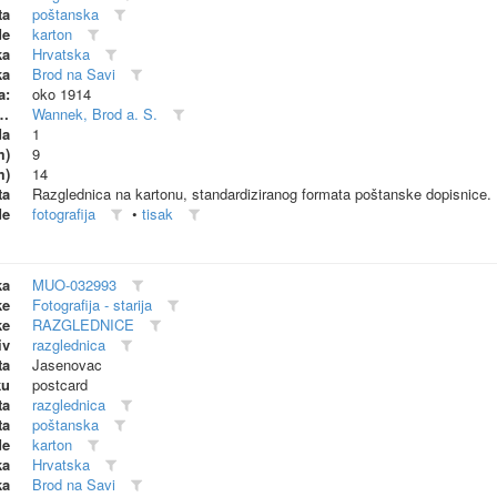
ta
poštanska
de
karton
ka
Hrvatska
ka
Brod na Savi
a:
oko 1914
dionica (proizvođač)
Wannek, Brod a. S.
da
1
m)
9
m)
14
ta
Razglednica na kartonu, standardiziranog formata poštanske dopisnice. 
de
fotografija
•
tisak
ka
MUO-032993
ke
Fotografija - starija
ke
RAZGLEDNICE
iv
razglednica
ta
Jasenovac
ku
postcard
ta
razglednica
ta
poštanska
de
karton
ka
Hrvatska
ka
Brod na Savi