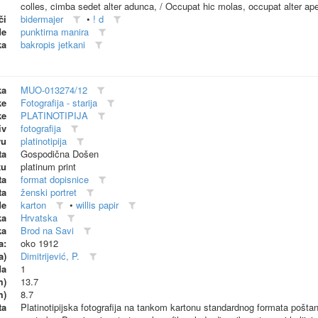
colles, cimba sedet alter adunca, / Occupat hic molas, occupat alter ap
či
bidermajer
•
! d
de
punktirna manira
ka
bakropis jetkani
ka
MUO-013274/12
ke
Fotografija - starija
ke
PLATINOTIPIJA
iv
fotografija
vu
platinotipija
ta
Gospodična Došen
ku
platinum print
ta
format dopisnice
ta
ženski portret
de
karton
•
willis papir
ka
Hrvatska
ka
Brod na Savi
a:
oko 1912
a)
Dimitrijević, P.
da
1
m)
13.7
m)
8.7
ta
Platinotipijska fotografija na tankom kartonu standardnog formata pošta