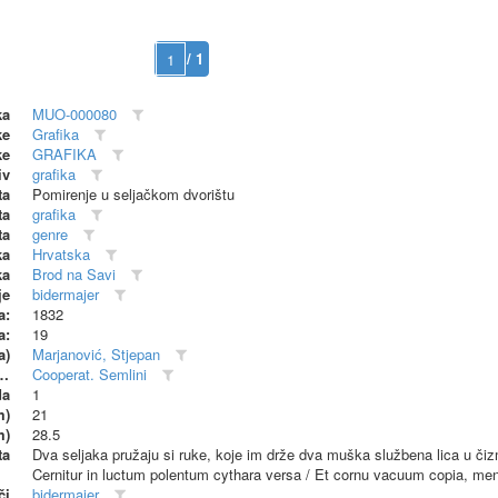
/ 1
ka
MUO-000080
ke
Grafika
ke
GRAFIKA
iv
grafika
ta
Pomirenje u seljačkom dvorištu
ta
grafika
ta
genre
ka
Hrvatska
ka
Brod na Savi
je
bidermajer
a:
1832
a:
19
a)
Marjanović, Stjepan
dionica (proizvođač)
Cooperat. Semlini
da
1
m)
21
m)
28.5
ta
Dva seljaka pružaju si ruke, koje im drže dva muška službena lica u čiz
Cernitur in luctum polentum cythara versa / Et cornu vacuum copia, me
či
bidermajer