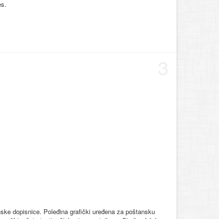
es.
3
nske dopisnice. Poleđina grafički uređena za poštansku