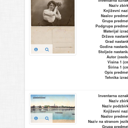
Inventarna ozna
Naziv zbir
Književni naz
Naslov predme
Grupa predme
Podgrupa predme
Materijal izra
Država nastan
Grad nastan
Godina nastank
Stoljeće nastank
Autor (osob
Visina 1 (c
Širina 1 (c
Opis predme
Tehnika izra
Inventarna ozna
Naziv zbir
Naziv podzbir
Književni naz
Naslov predme
Naziv na stranom jezi
Grupa predme