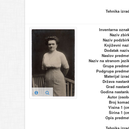
Tehnika izra
Inventarna ozna
Naziv zbir
Naziv podzbir
Književni naz
Dodatak nazi
Naslov predme
Naziv na stranom jezi
Grupa predme
Podgrupa predme
Materijal izra
Država nastan
Grad nastan
Godina nastank
Autor (osob
Broj koma
Visina 1 (c
Širina 1 (c
Opis predme
Tehnika izra