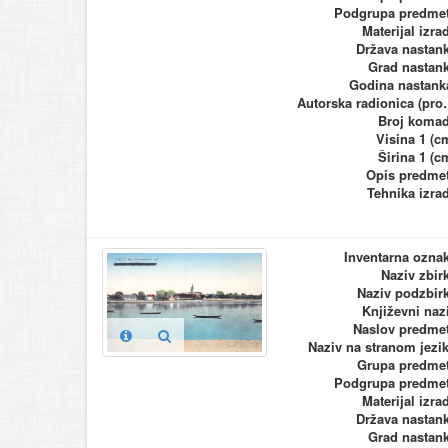
Podgrupa predme
Materijal izra
Država nastan
Grad nastan
Godina nastank
Autorska ra
Broj koma
Visina 1 (c
Širina 1 (c
Opis predme
Tehnika izra
Inventarna ozna
Naziv zbir
Naziv podzbir
Književni naz
Naslov predme
Naziv na stranom jezi
Grupa predme
Podgrupa predme
Materijal izra
Država nastan
Grad nastan