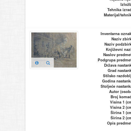
Izlož
Tehnika izra
Materijal/tehni
Inventarna ozna
Naziv zbir
Naziv podzbir
Književni naz
Naslov predme
Podgrupa predme
Država nastan
Grad nastan
Stilsko razdobl
Godina nastank
Stoljeće nastank
Autor (osob
Broj koma
Visina 1 (c
Visina 2 (c
Širina 1 (c
Širina 2 (c
Opis predme