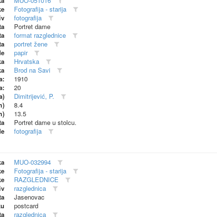
ka
MUO-051016
ke
Fotografija - starija
iv
fotografija
ta
Portret dame
ta
format razglednice
ta
portret žene
de
papir
ka
Hrvatska
ka
Brod na Savi
a:
1910
a:
20
a)
Dimitrijević, P.
m)
8.4
m)
13.5
ta
Portret dame u stolcu.
de
fotografija
ka
MUO-032994
ke
Fotografija - starija
ke
RAZGLEDNICE
iv
razglednica
ta
Jasenovac
ku
postcard
ta
razglednica