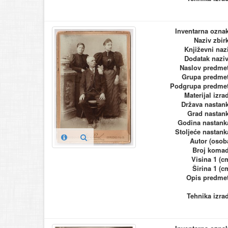
Inventarna ozna
Naziv zbir
Književni naz
Dodatak nazi
Naslov predme
Grupa predme
Podgrupa predme
Materijal izra
Država nastan
Grad nastan
Godina nastank
Stoljeće nastank
Autor (osob
Broj koma
Visina 1 (c
Širina 1 (c
Opis predme
Tehnika izra