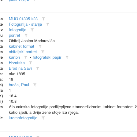
ka
MUO-013051/23
ke
Fotografija - starija
iv
fotografija
vu
portret
ta
Obitelj Josipa Mađarovića
ta
kabinet format
ta
obiteljski portret
de
karton
•
fotografski papir
ka
Hrvatska
ka
Brod na Savi
a:
oko 1895
a:
19
a)
braća, Paul
da
1
m)
16.4
m)
10.8
ta
Albuminska fotografija podlijepljena standardiziranim kabinet formatom 
kako sjedi, a dvije žene stoje iza njega.
de
kromofotografija