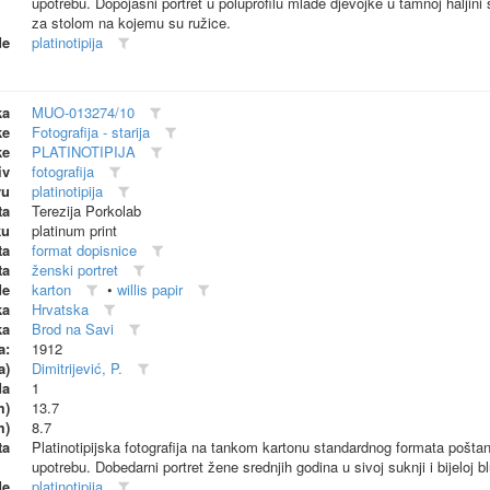
upotrebu. Dopojasni portret u poluprofilu mlade djevojke u tamnoj haljin
za stolom na kojemu su ružice.
de
platinotipija
ka
MUO-013274/10
ke
Fotografija - starija
ke
PLATINOTIPIJA
iv
fotografija
vu
platinotipija
ta
Terezija Porkolab
ku
platinum print
ta
format dopisnice
ta
ženski portret
de
karton
•
willis papir
ka
Hrvatska
ka
Brod na Savi
a:
1912
a)
Dimitrijević, P.
da
1
m)
13.7
m)
8.7
ta
Platinotipijska fotografija na tankom kartonu standardnog formata pošta
upotrebu. Dobedarni portret žene srednjih godina u sivoj suknji i bijeloj bl
de
platinotipija