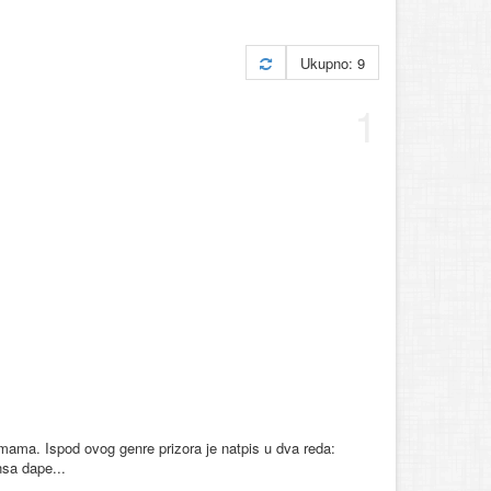
Ukupno: 9
1
mama. Ispod ovog genre prizora je natpis u dva reda:
nsa dape...