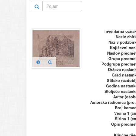
Inventarna ozna
Naziv zbir
Naziv podzbir
Književni naz
Naslov predme
Grupa predme
Podgrupa predme
Država nastan
Grad nastan
Stilsko razdobl
Godina nastank
Stoljeće nastank
Autor (osob
Autorska ra
Broj koma
Visina 1 (c
Širina 1 (c
Opis predme
Ključne rije