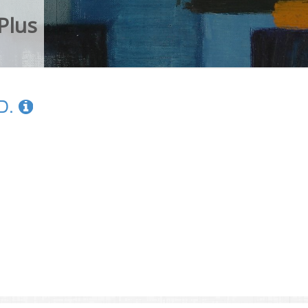
Plus
 D.