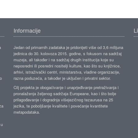
Informacije
L
a
Jedan od primarnih zadataka je pridonijeti više od 3,6 milijuna
jedinica do 30. kolovoza 2015. godine, s fokusom na sadržaj
muzeja, ali također i na sadržaj drugih institucija koje su
neposredni ili posredni nositelji kulture, kao što su knjižnice,
arhivi, istraživački centri, ministarstva, vladine organizacije,
ko
razna poduzeća, a također je uključen i privatni sektor.
Cilj projekta je obogaćivanje i unaprjeđivanje pretraživanja i
pronalaženja željenog sadržaja Europeane, kao i što bolje
prilagođavanje i dogradnja višejezičnog tezaurusa na 25
za
jezika, te poboljšanje kvalitete i povećanje kvantitete
metapodataka.
 u