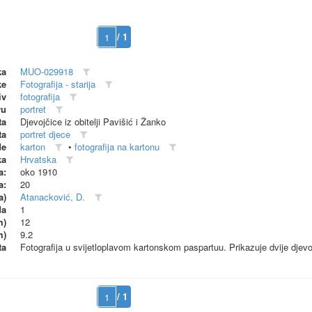
/ 1
ka
MUO-029918
ke
Fotografija - starija
iv
fotografija
vu
portret
ta
Djevojčice iz obitelji Pavišić i Žanko
ta
portret djece
de
karton
•
fotografija na kartonu
ka
Hrvatska
a:
oko 1910
a:
20
a)
Atanacković, D.
da
1
m)
12
m)
9.2
ta
Fotografija u svijetloplavom kartonskom paspartuu. Prikazuje dvije djevojč
/ 1