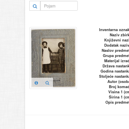
Inventarna ozna
Naziv zbir
Književni naz
Dodatak nazi
Naslov predme
Grupa predme
Materijal izra
Država nastan
Godina nastank
Stoljeće nastank
Autor (osob
Broj koma
Visina 1 (c
Širina 1 (c
Opis predme