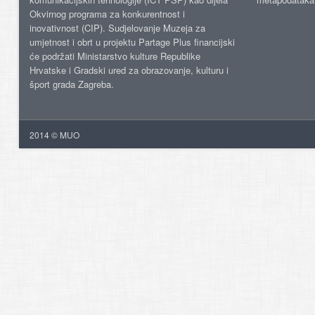
Okvirnog programa za konkurentnost i
inovativnost (CIP). Sudjelovanje Muzeja za
umjetnost i obrt u projektu Partage Plus financijski
će podržati Ministarstvo kulture Republike
Hrvatske i Gradski ured za obrazovanje, kulturu i
šport grada Zagreba.
2014 © MUO