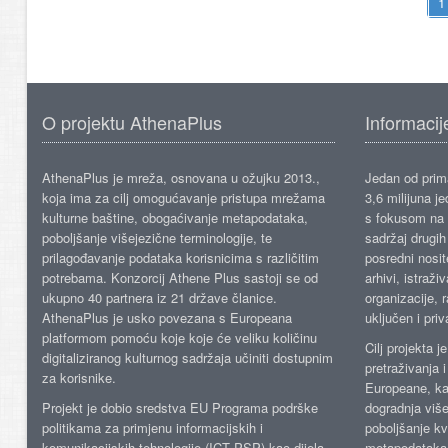
O projektu AthenaPlus
Informacij
AthenaPlus je mreža, osnovana u ožujku 2013.,
Jedan od prima
koja ima za cilj omogućavanje pristupa mrežama
3,6 milijuna j
kulturne baštine, obogaćivanje metapodataka,
s fokusom na s
poboljšanje višejezične terminologije, te
sadržaj drugih 
prilagođavanje podataka korisnicima s različitim
posredni nosite
potrebama. Konzorcij Athene Plus sastoji se od
arhivi, istraži
ukupno 40 partnera iz 21 države članice.
organizacije, 
AthenaPlus je usko povezana s Europeana
uključen i priv
platformom pomoću koje koje će veliku količinu
Cilj projekta 
digitaliziranog kulturnog sadržaja učiniti dostupnim
pretraživanja 
za korisnike.
Europeane, kao
Projekt je dobio sredstva EU Programa podrške
dogradnja više
politikama za primjenu informacijskih i
poboljšanje kv
komunikacijskih tehnologije (ICT PSP) kao dijela
metapodataka