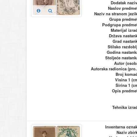
Dodatak nazi
Naslov predme
Naziv na stranom jezi
Grupa predme
Podgrupa predme
Materijal izra
Država nastan
Grad nastan
Stilsko razdobl
Godina nastank
Stoljeće nastank
Autor (osob
Autorska ra
Broj koma
Visina 1 (c
Širina 1 (c
Opis predme
Tehnika izra
Inventarna ozna
Naziv zbir