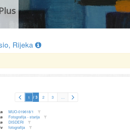
Plus
sio, Rijeka
/ 3
2
3
…
ka
MUO-019618/1
ke
Fotografija - starija
ke
DISDERI
iv
fotografija