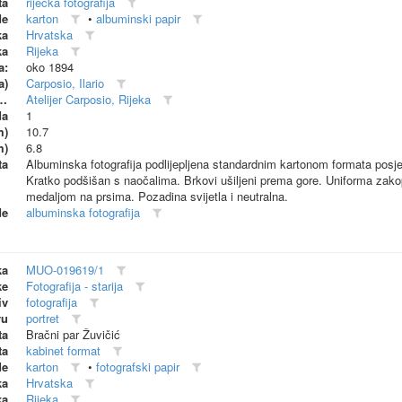
ta
riječka fotografija
de
karton
•
albuminski papir
ka
Hrvatska
ka
Rijeka
a:
oko 1894
a)
Carposio, Ilario
dionica (proizvođač)
Atelijer Carposio, Rijeka
da
1
m)
10.7
m)
6.8
ta
Albuminska fotografija podlijepljena standardnim kartonom formata posjet
Kratko podšišan s naočalima. Brkovi ušiljeni prema gore. Uniforma zako
medaljom na prsima. Pozadina svijetla i neutralna.
de
albuminska fotografija
ka
MUO-019619/1
ke
Fotografija - starija
iv
fotografija
vu
portret
ta
Bračni par Žuvičić
ta
kabinet format
de
karton
•
fotografski papir
ka
Hrvatska
ka
Rijeka