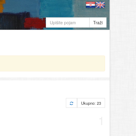
Traži
Ukupno: 23
1