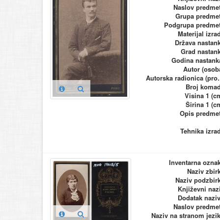
Naslov predme
Grupa predme
Podgrupa predme
Materijal izra
Država nastan
Grad nastan
Godina nastank
Autor (osob
Autorska ra
Broj koma
Visina 1 (c
Širina 1 (c
Opis predme
Tehnika izra
Inventarna ozna
Naziv zbir
Naziv podzbir
Književni naz
Dodatak nazi
Naslov predme
Naziv na stranom jezi