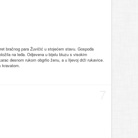
rtret bračnog para Žuvičić u stojećem stavu. Gospođa
položila na leđa. Odjevena u bijelu bluzu s visokim
arac desnom rukom obgrlio ženu, a u lijevoj drži rukavice.
 s kravatom.
7