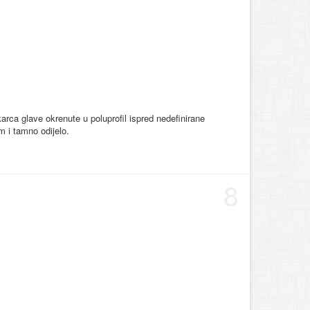
rca glave okrenute u poluprofil ispred nedefinirane
m i tamno odijelo.
8