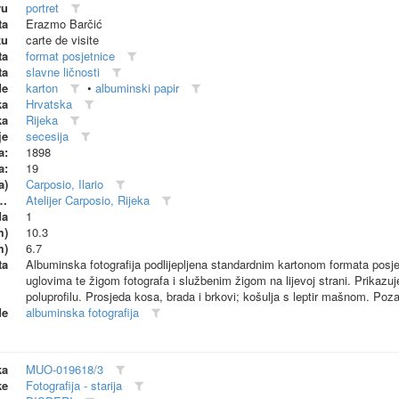
vu
portret
ta
Erazmo Barčić
ku
carte de visite
ta
format posjetnice
ta
slavne ličnosti
de
karton
•
albuminski papir
ka
Hrvatska
ka
Rijeka
je
secesija
a:
1898
a:
19
a)
Carposio, Ilario
dionica (proizvođač)
Atelijer Carposio, Rijeka
da
1
m)
10.3
m)
6.7
ta
Albuminska fotografija podlijepljena standardnim kartonom formata posjet
uglovima te žigom fotografa i službenim žigom na lijevoj strani. Prikazu
poluprofilu. Prosjeda kosa, brada i brkovi; košulja s leptir mašnom. Pozad
de
albuminska fotografija
ka
MUO-019618/3
ke
Fotografija - starija