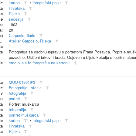
de
karton
•
fotografski papir
ka
Hrvatska
ka
Rijeka
je
secesija
a:
1903
a:
20
a)
Carposio, Ilario
dionica (proizvođač)
Atelijer Carposio, Rijeka
da
1
ta
Fotografija za osobnu ispravu s portretom Frana Posavca. Poprsje muška
pozadine. Ušiljeni brkovi i brada. Odjeven u bijelu košulju s leptir mašno
de
crno bijela fo fotografija na kartonu
ka
MUO-019619/3
ke
Fotografija - starija
iv
fotografija
vu
portret
ta
Portret muškarca
ta
fotografija
ta
portret muškarca
de
karton
•
fotografski papir
ka
Hrvatska
ka
Rijeka