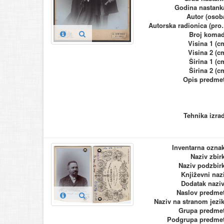
Godina nastank
Autor (osob
Autorska ra
Broj koma
Visina 1 (c
Visina 2 (c
Širina 1 (c
Širina 2 (c
Opis predme
Tehnika izra
Inventarna ozna
Naziv zbir
Naziv podzbir
Književni naz
Dodatak nazi
Naslov predme
Naziv na stranom jezi
Grupa predme
Podgrupa predme