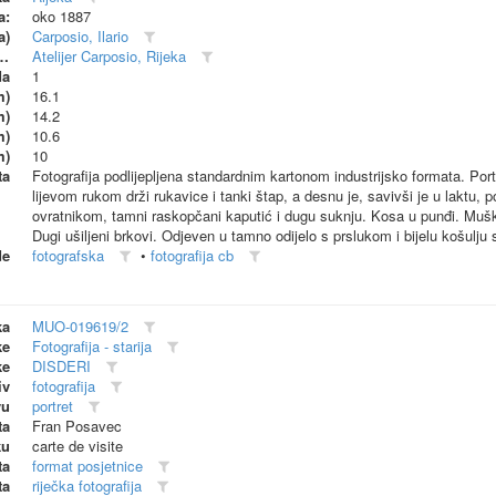
a:
oko 1887
a)
Carposio, Ilario
dionica (proizvođač)
Atelijer Carposio, Rijeka
da
1
m)
16.1
m)
14.2
m)
10.6
m)
10
ta
Fotografija podlijepljena standardnim kartonom industrijsko formata. Po
lijevom rukom drži rukavice i tanki štap, a desnu je, savivši je u laktu, 
ovratnikom, tamni raskopčani kaputić i dugu suknju. Kosa u punđi. Mušk
Dugi ušiljeni brkovi. Odjeven u tamno odijelo s prslukom i bijelu košulju
de
fotografska
•
fotografija cb
ka
MUO-019619/2
ke
Fotografija - starija
ke
DISDERI
iv
fotografija
vu
portret
ta
Fran Posavec
ku
carte de visite
ta
format posjetnice
ta
riječka fotografija