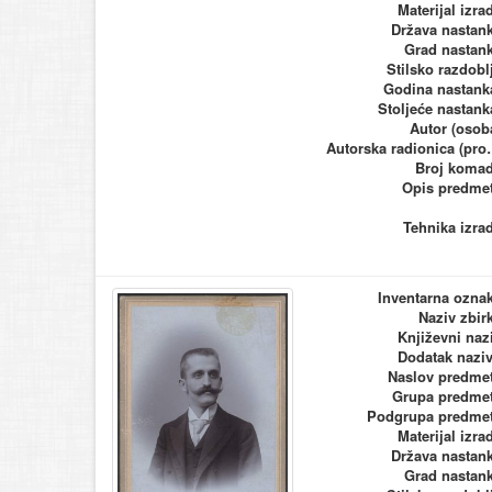
Materijal izra
Država nastan
Grad nastan
Stilsko razdobl
Godina nastank
Stoljeće nastank
Autor (osob
Autorska ra
Broj koma
Opis predme
Tehnika izra
Inventarna ozna
Naziv zbir
Književni naz
Dodatak nazi
Naslov predme
Grupa predme
Podgrupa predme
Materijal izra
Država nastan
Grad nastan