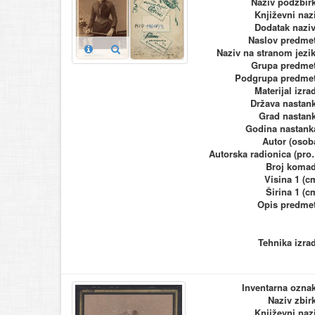
Naziv podzbir
Književni naz
Dodatak nazi
Naslov predme
Naziv na stranom jezi
Grupa predme
Podgrupa predme
Materijal izra
Država nastan
Grad nastan
Godina nastank
Autor (osob
Autorska ra
Broj koma
Visina 1 (c
Širina 1 (c
Opis predme
Tehnika izra
Inventarna ozna
Naziv zbir
Književni naz