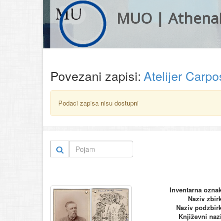
MUO | Athena
Povezani zapisi:
Atelijer Carpo
Podaci zapisa nisu dostupni
Inventarna ozna
Naziv zbir
Naziv podzbir
Književni naz