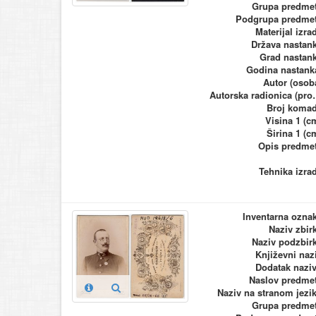
Grupa predme
Podgrupa predme
Materijal izra
Država nastan
Grad nastan
Godina nastank
Autor (osob
Autorska ra
Broj koma
Visina 1 (c
Širina 1 (c
Opis predme
Tehnika izra
Inventarna ozna
Naziv zbir
Naziv podzbir
Književni naz
Dodatak nazi
Naslov predme
Naziv na stranom jezi
Grupa predme