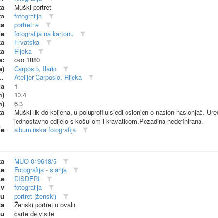
ta
Muški portret
ta
fotografija
ta
portretna
de
fotografija na kartonu
ka
Hrvatska
ka
Rijeka
a:
oko 1880
a)
Carposio, Ilario
dionica (proizvođač)
Atelijer Carposio, Rijeka
da
1
m)
10.4
m)
6.3
ta
Muški lik do koljena, u poluprofilu sjedi oslonjen o naslon naslonjač. Ure
jednostavno odijelo s košuljom i kravaticom.Pozadina nedefinirana.
de
albuminska fotografija
ka
MUO-019618/5
ke
Fotografija - starija
ke
DISDERI
iv
fotografija
vu
portret (ženski)
ta
Ženski portret u ovalu
ku
carte de visite