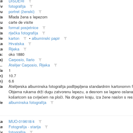
ke
DISDERI
iv
fotografija
vu
portret (ženski)
ta
Mlada žena s lepezom
ku
carte de visite
ta
format posjetnice
ta
riječka fotografija
de
karton
•
albuminski papir
ka
Hrvatska
ka
Rijeka
a:
oko 1880
a)
Carposio, Ilario
dionica (proizvođač)
Atelijer Carposio, Rijeka
da
1
m)
10.7
m)
6.6
ta
Atelijerska albuminska fotografija podlijepljena standardnim kartonomm f
Objema rukama drži dugu zatvorenu lepezu, a desnom se lagano oslanaja
košaricom sa cvijećem na ploči. Na drugom kraju, iza žene naslon s re
de
albuminska fotografija
ka
MUO-019618/4
ke
Fotografija - starija
iv
fotografija