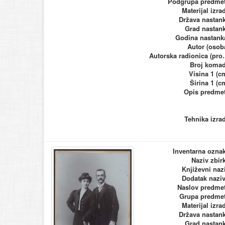
Podgrupa predme
Materijal izra
Država nastan
Grad nastan
Godina nastank
Autor (osob
Autorska ra
Broj koma
Visina 1 (c
Širina 1 (c
Opis predme
Tehnika izra
Inventarna ozna
Naziv zbir
Književni naz
Dodatak nazi
Naslov predme
Grupa predme
Materijal izra
Država nastan
Grad nastan