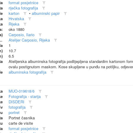
ta
format posjetnice
ta
riječka fotografija
de
karton
•
albuminski papir
ka
Hrvatska
ka
Rijeka
a:
oko 1880
a)
Carposio, Ilario
dionica (proizvođač)
Atelijer Carposio, Rijeka
da
1
m)
10.7
m)
6.5
ta
Atelijerska albuminska fotografija podlijepljena standardim kartonom fo
ovalu postignutom maskom. Kose skupljene u punđu na potiljku, odjeven
de
albuminska fotografija
ka
MUO-019618/6
ke
Fotografija - starija
ke
DISDERI
iv
fotografija
vu
portret
ta
Portret časnika
ku
carte de visite
ta
format posjetnice