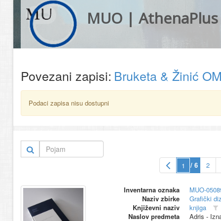
MUO | AthenaPlus
Povezani zapisi:
Bruketa & Žinić O
Podaci zapisa nisu dostupni
/ 6
2
Inventarna oznaka
MUO-0508
Naziv zbirke
Grafički di
Književni naziv
knjiga
Naslov predmeta
Adris - Izn