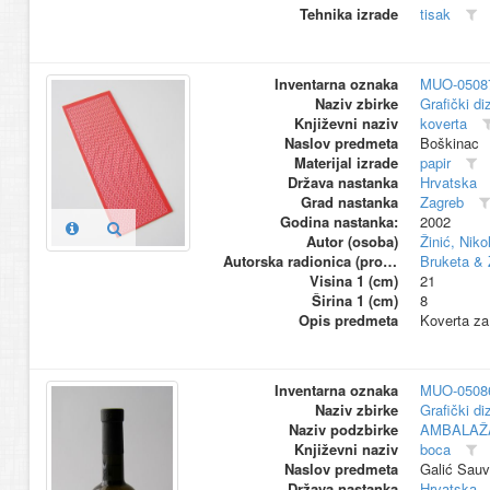
Tehnika izrade
tisak
Inventarna oznaka
MUO-0508
Naziv zbirke
Grafički di
Književni naziv
koverta
Naslov predmeta
Boškinac
Materijal izrade
papir
Država nastanka
Hrvatska
Grad nastanka
Zagreb
Godina nastanka:
2002
Autor (osoba)
Žinić, Niko
Autorska radionica (proizvođač)
Bruketa & 
Visina 1 (cm)
21
Širina 1 (cm)
8
Opis predmeta
Koverta za 
Inventarna oznaka
MUO-0508
Naziv zbirke
Grafički di
Naziv podzbirke
AMBALAŽ
Književni naziv
boca
Naslov predmeta
Galić Sauv
Država nastanka
Hrvatska