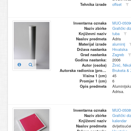
Tehnika izrade
offset
Inventarna oznaka
MUO-0509
Naziv zbirke
Grafički di
Književni naziv
tuba
Naslov predmeta
Adris
Materijal izrade
aluminij
Država nastanka
Hrvatska
Grad nastanka
Zagreb
Godina nastanka:
2006
Autor (osoba)
Žinić, Niko
Autorska radionica (proizvođač)
Bruketa & 
Visina 1 (cm)
45
Promjer 1 (cm)
6
Opis predmeta
Aluminijska
Adrisa.
Inventarna oznaka
MUO-0508
Naziv zbirke
Grafički di
Književni naziv
kalendar
Naslov predmeta
dvijetisuće