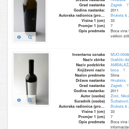
Grad nastanka
Zagreb
Godina nastanka:
2011
Autorska radionica (proizvođač)
Bruketa & 
Visina 1 (cm)
33
Promjer 1 (cm)
7
Opis predmeta
Boca vina v
velikim sti
Inventarna oznaka
MUO-0508
Naziv zbirke
Grafički di
Naziv podzbirke
AMBALAŽ
Književni naziv
boca
Naslov predmeta
Stina
Država nastanka
Hrvatska
Grad nastanka
Zagreb
Godina nastanka:
2011
Autor (osoba)
Žinić, Niko
Suradnik (osoba)
Šurbatović
Autorska radionica (proizvođač)
Bruketa & 
Visina 1 (cm)
33
Promjer 1 (cm)
7
Opis predmeta
Boca vina S
informacije 