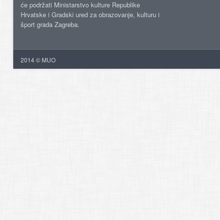
će podržati Ministarstvo kulture Republike
Hrvatske i Gradski ured za obrazovanje, kulturu i
šport grada Zagreba.
2014 © MUO