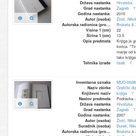
Država nastanka
Hrvatska
Grad nastanka
Zagreb
Godina nastanka:
2010
Autor (osoba)
Žinić, Niko
Autorska radionica (proizvođač)
Bruketa & 
Visina 1 (cm)
22
Širina 1 (cm)
13.5
Opis predmeta
Knjiga je g
korica. "Ti
manje od kn
tako knjiga
Tehnika izrade
tisak
Inventarna oznaka
MUO-05089
Naziv zbirke
Grafički di
Književni naziv
knjiga
Naslov predmeta
Podravka - 
Država nastanka
Hrvatska
Grad nastanka
Zagreb
Godina nastanka:
2007
Autor (osoba)
Žinić, Niko
Suradnik (osoba)
Đurek, Nik
Autorska radionica (proizvođač)
Bruketa & 