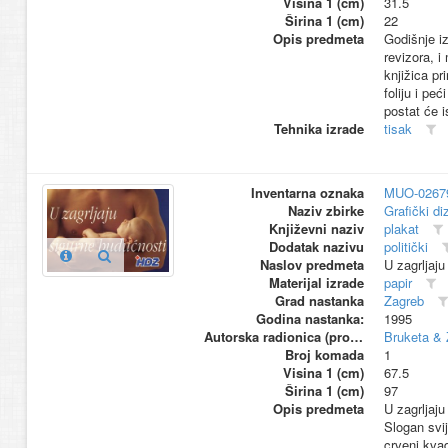
Visina 1 (cm)
31.5
Širina 1 (cm)
22
Opis predmeta
Godišnje iz
revizora, i
knjižica pr
foliju i pe
postat će i
Tehnika izrade
tisak
Inventarna oznaka
MUO-0267
Naziv zbirke
Grafički di
Književni naziv
plakat
Dodatak nazivu
politički
Naslov predmeta
U zagrljaj
Materijal izrade
papir
Grad nastanka
Zagreb
Godina nastanka:
1995
Autorska radionica (proizvođač)
Bruketa & 
Broj komada
1
Visina 1 (cm)
67.5
Širina 1 (cm)
97
Opis predmeta
U zagrljaju
Slogan svij
crveni kvad