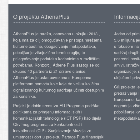
O projektu AthenaPlus
Informacij
AthenaPlus je mreža, osnovana u ožujku 2013.,
Jedan od prima
koja ima za cilj omogućavanje pristupa mrežama
3,6 milijuna j
kulturne baštine, obogaćivanje metapodataka,
s fokusom na s
poboljšanje višejezične terminologije, te
sadržaj drugih 
prilagođavanje podataka korisnicima s različitim
posredni nosite
potrebama. Konzorcij Athene Plus sastoji se od
arhivi, istraži
ukupno 40 partnera iz 21 države članice.
organizacije, 
AthenaPlus je usko povezana s Europeana
uključen i priv
platformom pomoću koje koje će veliku količinu
Cilj projekta 
digitaliziranog kulturnog sadržaja učiniti dostupnim
pretraživanja 
za korisnike.
Europeane, kao
Projekt je dobio sredstva EU Programa podrške
dogradnja više
politikama za primjenu informacijskih i
poboljšanje kv
komunikacijskih tehnologije (ICT PSP) kao dijela
metapodataka
Okvirnog programa za konkurentnost i
inovativnost (CIP). Sudjelovanje Muzeja za
umjetnost i obrt u projektu Partage Plus financijski