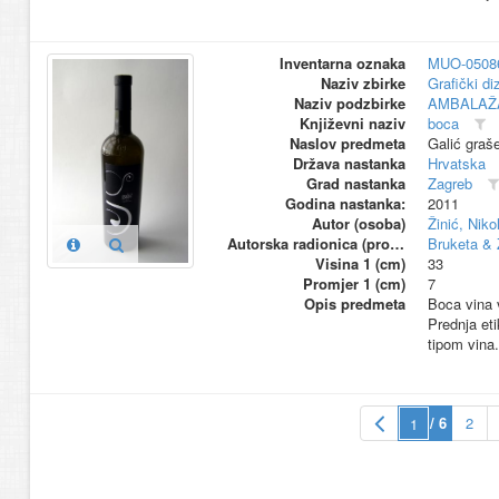
Inventarna oznaka
MUO-0508
Naziv zbirke
Grafički di
Naziv podzbirke
AMBALAŽ
Književni naziv
boca
Naslov predmeta
Galić graš
Država nastanka
Hrvatska
Grad nastanka
Zagreb
Godina nastanka:
2011
Autor (osoba)
Žinić, Niko
Autorska radionica (proizvođač)
Bruketa & 
Visina 1 (cm)
33
Promjer 1 (cm)
7
Opis predmeta
Boca vina v
Prednja eti
tipom vina.
/ 6
2