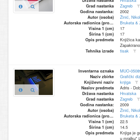
Država nastanka
Hrvatska
Grad nastanka
Zagreb
Godina nastanka:
2002
Autor (osoba)
Žinić, Niko
Autorska radionica (proizvođač)
Bruketa & 
Visina 1 (cm)
17
Širina 1 (cm)
17
Opis predmeta
Knjižica ka
Zapakirano
Tehnika izrade
tisak
Inventarna oznaka
MUO-0508
Naziv zbirke
Grafički di
Književni naziv
knjiga
Naslov predmeta
Adris - Dob
Država nastanka
Hrvatska
Grad nastanka
Zagreb
Godina nastanka:
2009
Autor (osoba)
Žinić, Niko
Autorska radionica (proizvođač)
Bruketa & 
Visina 1 (cm)
22.5
Širina 1 (cm)
14.5
Opis predmeta
Knjiga je g
u mralku" 