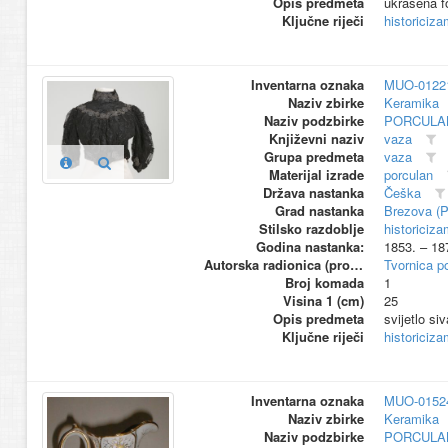
Opis predmeta
ukrašena fo
Ključne riječi
historiciza
Inventarna oznaka
MUO-0122
Naziv zbirke
Keramika
Naziv podzbirke
PORCULA
Književni naziv
vaza
Grupa predmeta
vaza
Materijal izrade
porculan
Država nastanka
Češka
Grad nastanka
Brezova (
Stilsko razdoblje
historiciza
Godina nastanka:
1853. – 18
Autorska radionica (proizvođač)
Tvornica p
Broj komada
1
Visina 1 (cm)
25
Opis predmeta
svijetlo si
Ključne riječi
historiciza
Inventarna oznaka
MUO-0152
Naziv zbirke
Keramika
Naziv podzbirke
PORCULA