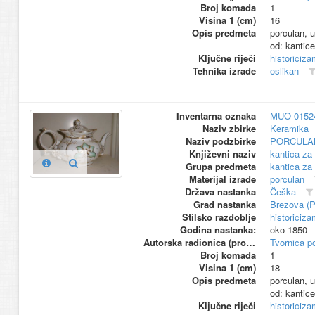
Broj komada
1
Visina 1 (cm)
16
Opis predmeta
porculan, u
od: kantice
Ključne riječi
historiciza
Tehnika izrade
oslikan
Inventarna oznaka
MUO-0152
Naziv zbirke
Keramika
Naziv podzbirke
PORCULA
Književni naziv
kantica za 
Grupa predmeta
kantica za 
Materijal izrade
porculan
Država nastanka
Češka
Grad nastanka
Brezova (
Stilsko razdoblje
historiciza
Godina nastanka:
oko 1850
Autorska radionica (proizvođač)
Tvornica p
Broj komada
1
Visina 1 (cm)
18
Opis predmeta
porculan, u
od: kantice
Ključne riječi
historiciza