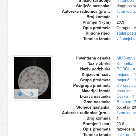
Stilsko razdoblje
historiciza
Stoljeće nastanka:
druga polo
Autorska radionica (proizvođač)
Tvornica p
Broj komada
1
Promjer 1 (cm)
20.3
Opis predmeta
Okrugao, vi
Ključne riječi
stalni pos
Tehnika izrade
višebojni s
Inventarna oznaka
MUO-0259
Naziv zbirke
Keramika
Naziv podzbirke
PORCULA
Književni naziv
tanjurić
Grupa predmeta
tanjurić
Podgrupa predmeta
dio servisa
Materijal izrade
porculan
Država nastanka
Češka
Grad nastanka
Brezova (
Stoljeće nastanka:
početak 20
Autorska radionica (proizvođač)
Tvornica p
Broj komada
1
Promjer 1 (cm)
23.8
Opis predmeta
razvedena 
Tehnika izrade
oslikan