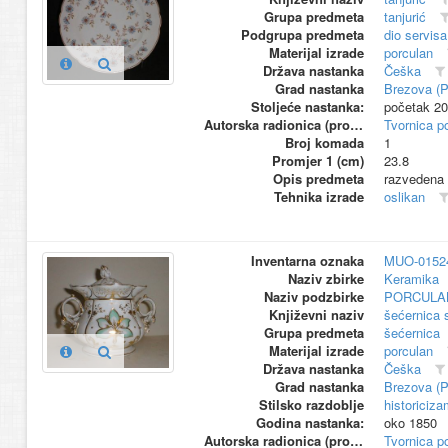
Grupa predmeta
tanjurić
Podgrupa predmeta
dio servisa
Materijal izrade
porculan
Država nastanka
Češka
Grad nastanka
Brezova (
Stoljeće nastanka:
početak 20
Autorska radionica (proizvođač)
Tvornica p
Broj komada
1
Promjer 1 (cm)
23.8
Opis predmeta
razvedena 
Tehnika izrade
oslikan
Inventarna oznaka
MUO-0152
Naziv zbirke
Keramika
Naziv podzbirke
PORCULA
Književni naziv
šećernica 
Grupa predmeta
šećernica
Materijal izrade
porculan
Država nastanka
Češka
Grad nastanka
Brezova (
Stilsko razdoblje
historiciza
Godina nastanka:
oko 1850
Autorska radionica (proizvođač)
Tvornica p