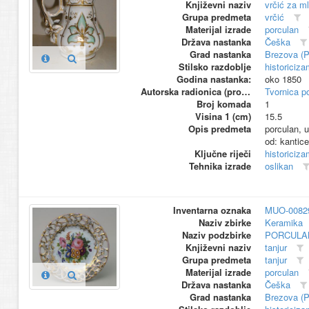
Književni naziv
vrčić za ml
Grupa predmeta
vrčić
Materijal izrade
porculan
Država nastanka
Češka
Grad nastanka
Brezova (
Stilsko razdoblje
historiciza
Godina nastanka:
oko 1850
Autorska radionica (proizvođač)
Tvornica p
Broj komada
1
Visina 1 (cm)
15.5
Opis predmeta
porculan, u
od: kantice
Ključne riječi
historiciza
Tehnika izrade
oslikan
Inventarna oznaka
MUO-0082
Naziv zbirke
Keramika
Naziv podzbirke
PORCULA
Književni naziv
tanjur
Grupa predmeta
tanjur
Materijal izrade
porculan
Država nastanka
Češka
Grad nastanka
Brezova (