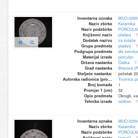
Inventarna oznaka
MUO-0259
Naziv zbirke
Keramika
Naziv podzbirke
PORCULA
Književni naziv
pladanj
Dodatak nazivu
za kolače
Grupa predmeta
pladanj
Podgrupa predmeta
dio servisa
Materijal izrade
porculan
Država nastanka
Češka
Grad nastanka
Brezova (
Stoljeće nastanka:
početak 20
Autorska radionica (proizvođač)
Tvornica p
Broj komada
1
Promjer 1 (cm)
32
Opis predmeta
Okrugli, v
Tehnika izrade
oslikan
Inventarna oznaka
MUO-0259
Naziv zbirke
Keramika
Naziv podzbirke
PORCULA
Književni naziv
tanjurić