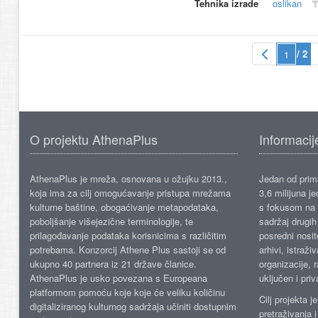
Tehnika izrade
oslikan
/ 2
O projektu AthenaPlus
Informacij
AthenaPlus je mreža, osnovana u ožujku 2013.,
Jedan od prima
koja ima za cilj omogućavanje pristupa mrežama
3,6 milijuna j
kulturne baštine, obogaćivanje metapodataka,
s fokusom na s
poboljšanje višejezične terminologije, te
sadržaj drugih 
prilagođavanje podataka korisnicima s različitim
posredni nosite
potrebama. Konzorcij Athene Plus sastoji se od
arhivi, istraži
ukupno 40 partnera iz 21 države članice.
organizacije, 
AthenaPlus je usko povezana s Europeana
uključen i priv
platformom pomoću koje koje će veliku količinu
Cilj projekta 
digitaliziranog kulturnog sadržaja učiniti dostupnim
pretraživanja 