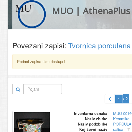
MUO | AthenaPlus
Povezani zapisi:
Tvornica porculan
Podaci zapisa nisu dostupni
/ 2
Inventarna oznaka
MUO-0016
Naziv zbirke
Keramika
Naziv podzbirke
PORCULA
Književni naziv
šalica