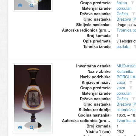
Grupa predmeta
šalica
Materijal izrade
porculan
Država nastanka
Češka
Grad nastanka
Brezova (
Stoljeće nastanka:
druga polo
Autorska radionica (proizvođač)
Tvornica p
Broj komada
1
Opis predmeta
višebojni c
Tehnika izrade
pozlata
Inventarna oznaka
MUO-0126
Naziv zbirke
Keramika
Naziv podzbirke
PORCULA
Književni naziv
vaza
Grupa predmeta
vaza
Materijal izrade
porculan
Država nastanka
Češka
Grad nastanka
Brezova (
Stilsko razdoblje
historiciza
Godina nastanka:
1853. – 18
Autorska radionica (proizvođač)
Tvornica p
Broj komada
1
Visina 1 (cm)
25.2