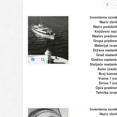
Inventarna ozna
Naziv zbir
Naziv podzbir
Književni naz
Naslov predme
Grupa predme
Materijal izra
Država nastan
Grad nastan
Godina nastank
Stoljeće nastank
Autor (osob
Broj koma
Visina 1 (c
Širina 1 (c
Opis predme
Tehnika izra
Inventarna ozna
Naziv zbir