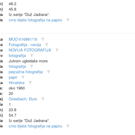
m)
48.2
m)
45.8
ta
Iz serije "Duž Jadrana".
de
crno bijela fotografija na papiru
ka
MUO-016981/19
ke
Fotografija - novija
ke
NOVIJA FOTOGRAFIJA
iv
fotografija
ta
Jutrom ugledaše more
ta
fotografija
ta
pejzažna fotografija
de
papir
ka
Hrvatska
a:
oko 1960
a:
20
a)
Griesbach, Đuro
da
1
m)
23.8
m)
54.7
ta
Iz serije "Duž Jadrana".
de
crno bijela fotografija na papiru