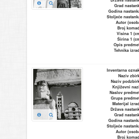
Grad nastan
Godina nastank
Stoljeće nastank
Autor (osob
Broj koma
Visina 1 (c
Širina 1 (c
Opis predme
Tehnika izra
Inventarna ozna
Naziv zbir
Naziv podzbir
Književni naz
Naslov predme
Grupa predme
Materijal izra
Država nastan
Grad nastan
Godina nastank
Stoljeće nastank
Autor (osob
Broj koma