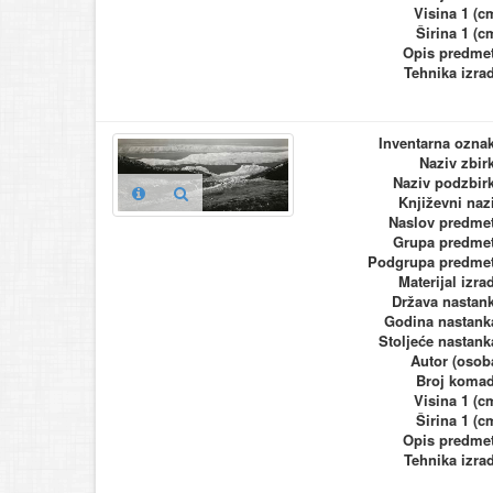
Visina 1 (c
Širina 1 (c
Opis predme
Tehnika izra
Inventarna ozna
Naziv zbir
Naziv podzbir
Književni naz
Naslov predme
Grupa predme
Podgrupa predme
Materijal izra
Država nastan
Godina nastank
Stoljeće nastank
Autor (osob
Broj koma
Visina 1 (c
Širina 1 (c
Opis predme
Tehnika izra