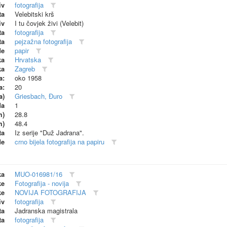
iv
fotografija
ta
Velebitski krš
iv
I tu čovjek živi (Velebit)
ta
fotografija
ta
pejzažna fotografija
de
papir
ka
Hrvatska
ka
Zagreb
a:
oko 1958
a:
20
a)
Griesbach, Đuro
da
1
m)
28.8
m)
48.4
ta
Iz serije "Duž Jadrana".
de
crno bijela fotografija na papiru
ka
MUO-016981/16
ke
Fotografija - novija
ke
NOVIJA FOTOGRAFIJA
iv
fotografija
ta
Jadranska magistrala
ta
fotografija