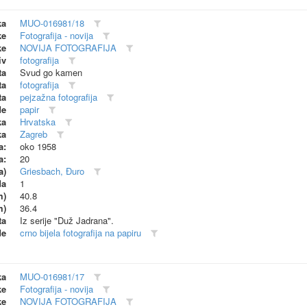
ka
MUO-016981/18
ke
Fotografija - novija
ke
NOVIJA FOTOGRAFIJA
iv
fotografija
ta
Svud go kamen
ta
fotografija
ta
pejzažna fotografija
de
papir
ka
Hrvatska
ka
Zagreb
a:
oko 1958
a:
20
a)
Griesbach, Đuro
da
1
m)
40.8
m)
36.4
ta
Iz serije "Duž Jadrana".
de
crno bijela fotografija na papiru
ka
MUO-016981/17
ke
Fotografija - novija
ke
NOVIJA FOTOGRAFIJA