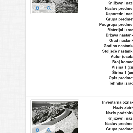
Književni naz
Naslov predme
Usporedni naz
Grupa predme
Podgrupa predme
Materijal izra
Država nastan
Grad nastan
Godina nastank
Stoljeće nastank
Autor (osob
Broj koma
Visina 1 (c
Širina 1 (c
Opis predme
Tehnika izra
Inventarna ozna
Naziv zbir
Naziv podzbir
Književni naz
Naslov predme
Grupa predme