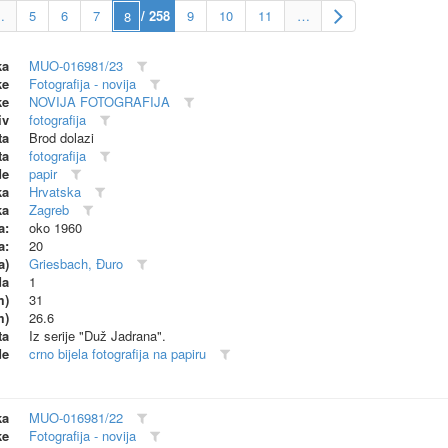
…
5
6
7
/ 258
9
10
11
…
ka
MUO-016981/23
ke
Fotografija - novija
ke
NOVIJA FOTOGRAFIJA
iv
fotografija
ta
Brod dolazi
ta
fotografija
de
papir
ka
Hrvatska
ka
Zagreb
a:
oko 1960
a:
20
a)
Griesbach, Đuro
da
1
m)
31
m)
26.6
ta
Iz serije "Duž Jadrana".
de
crno bijela fotografija na papiru
ka
MUO-016981/22
ke
Fotografija - novija