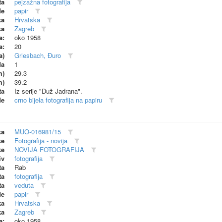
ta
pejzažna fotografija
de
papir
ka
Hrvatska
ka
Zagreb
a:
oko 1958
a:
20
a)
Griesbach, Đuro
da
1
m)
29.3
m)
39.2
ta
Iz serije "Duž Jadrana".
de
crno bijela fotografija na papiru
ka
MUO-016981/15
ke
Fotografija - novija
ke
NOVIJA FOTOGRAFIJA
iv
fotografija
ta
Rab
ta
fotografija
ta
veduta
de
papir
ka
Hrvatska
ka
Zagreb
a:
oko 1958