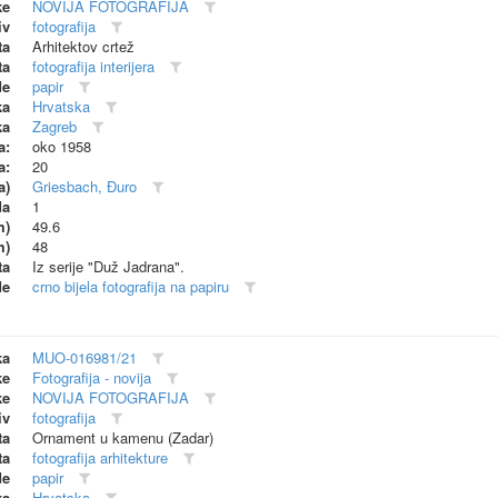
ke
NOVIJA FOTOGRAFIJA
iv
fotografija
ta
Arhitektov crtež
ta
fotografija interijera
de
papir
ka
Hrvatska
ka
Zagreb
a:
oko 1958
a:
20
a)
Griesbach, Đuro
da
1
m)
49.6
m)
48
ta
Iz serije "Duž Jadrana".
de
crno bijela fotografija na papiru
ka
MUO-016981/21
ke
Fotografija - novija
ke
NOVIJA FOTOGRAFIJA
iv
fotografija
ta
Ornament u kamenu (Zadar)
ta
fotografija arhitekture
de
papir
ka
Hrvatska