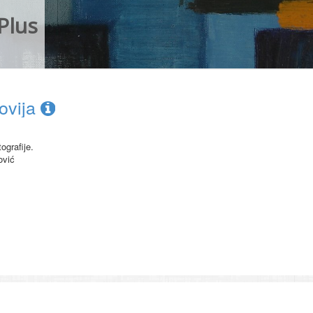
Plus
novija
ografije.
ović