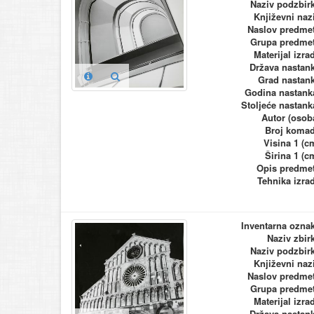
Naziv podzbir
Književni naz
Naslov predme
Grupa predme
Materijal izra
Država nastan
Grad nastan
Godina nastank
Stoljeće nastank
Autor (osob
Broj koma
Visina 1 (c
Širina 1 (c
Opis predme
Tehnika izra
Inventarna ozna
Naziv zbir
Naziv podzbir
Književni naz
Naslov predme
Grupa predme
Materijal izra
Država nastan