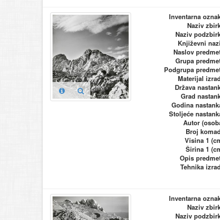
Inventarna ozna
Naziv zbir
Naziv podzbir
Književni naz
Naslov predme
Grupa predme
Podgrupa predme
Materijal izra
Država nastan
Grad nastan
Godina nastank
Stoljeće nastank
Autor (osob
Broj koma
Visina 1 (c
Širina 1 (c
Opis predme
Tehnika izra
Inventarna ozna
Naziv zbir
Naziv podzbir