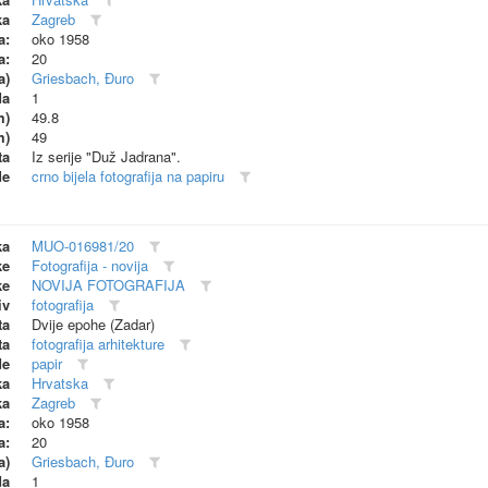
ka
Zagreb
a:
oko 1958
a:
20
a)
Griesbach, Đuro
da
1
m)
49.8
m)
49
ta
Iz serije "Duž Jadrana".
de
crno bijela fotografija na papiru
ka
MUO-016981/20
ke
Fotografija - novija
ke
NOVIJA FOTOGRAFIJA
iv
fotografija
ta
Dvije epohe (Zadar)
ta
fotografija arhitekture
de
papir
ka
Hrvatska
ka
Zagreb
a:
oko 1958
a:
20
a)
Griesbach, Đuro
da
1