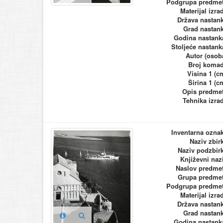
Podgrupa predme
Materijal izra
Država nastan
Grad nastan
Godina nastank
Stoljeće nastank
Autor (osob
Broj koma
Visina 1 (c
Širina 1 (c
Opis predme
Tehnika izra
Inventarna ozna
Naziv zbir
Naziv podzbir
Književni naz
Naslov predme
Grupa predme
Podgrupa predme
Materijal izra
Država nastan
Grad nastan
Godina nastank