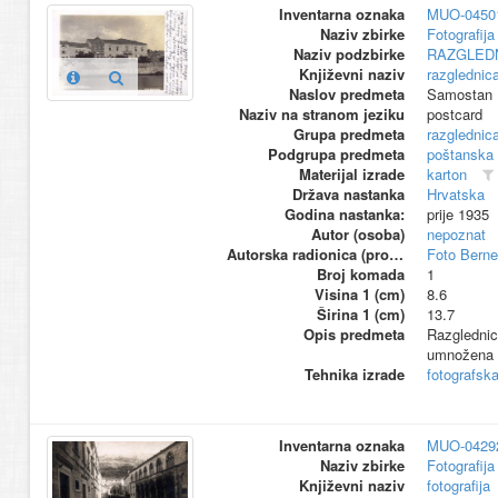
Inventarna oznaka
MUO-0450
Naziv zbirke
Fotografija 
Naziv podzbirke
RAZGLED
Književni naziv
razglednic
Naslov predmeta
Samostan 
Naziv na stranom jeziku
postcard
Grupa predmeta
razglednic
Podgrupa predmeta
poštanska
Materijal izrade
karton
Država nastanka
Hrvatska
Godina nastanka:
prije 1935
Autor (osoba)
nepoznat
Autorska radionica (proizvođač)
Foto Berne
Broj komada
1
Visina 1 (cm)
8.6
Širina 1 (cm)
13.7
Opis predmeta
Razglednica
umnožena 
Tehnika izrade
fotografsk
Inventarna oznaka
MUO-0429
Naziv zbirke
Fotografija 
Književni naziv
fotografija