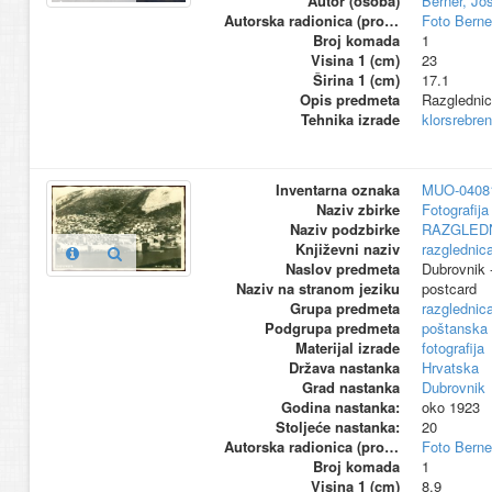
Autor (osoba)
Berner, Jo
Autorska radionica (proizvođač)
Foto Berne
Broj komada
1
Visina 1 (cm)
23
Širina 1 (cm)
17.1
Opis predmeta
Razglednic
Tehnika izrade
klorsrebren
Inventarna oznaka
MUO-0408
Naziv zbirke
Fotografija 
Naziv podzbirke
RAZGLED
Književni naziv
razglednic
Naslov predmeta
Dubrovnik 
Naziv na stranom jeziku
postcard
Grupa predmeta
razglednic
Podgrupa predmeta
poštanska
Materijal izrade
fotografija
Država nastanka
Hrvatska
Grad nastanka
Dubrovnik
Godina nastanka:
oko 1923
Stoljeće nastanka:
20
Autorska radionica (proizvođač)
Foto Berne
Broj komada
1
Visina 1 (cm)
8.9