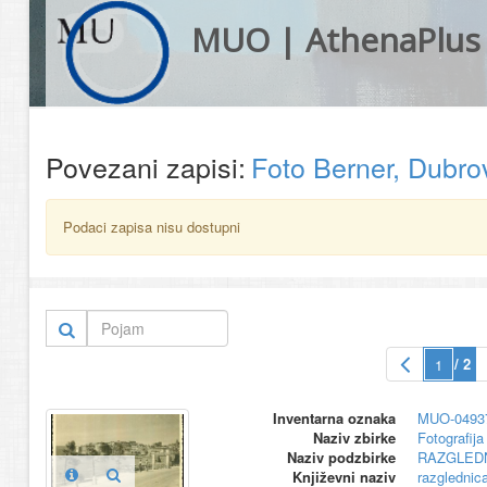
MUO | AthenaPlus
Povezani zapisi:
Foto Berner, Dubro
Podaci zapisa nisu dostupni
/ 2
Inventarna oznaka
MUO-0493
Naziv zbirke
Fotografija 
Naziv podzbirke
RAZGLED
Književni naziv
razglednic