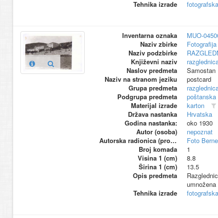
Tehnika izrade
fotografsk
Inventarna oznaka
MUO-0450
Naziv zbirke
Fotografija 
Naziv podzbirke
RAZGLED
Književni naziv
razglednic
Naslov predmeta
Samostan 
Naziv na stranom jeziku
postcard
Grupa predmeta
razglednic
Podgrupa predmeta
poštanska
Materijal izrade
karton
Država nastanka
Hrvatska
Godina nastanka:
oko 1930
Autor (osoba)
nepoznat
Autorska radionica (proizvođač)
Foto Berne
Broj komada
1
Visina 1 (cm)
8.8
Širina 1 (cm)
13.5
Opis predmeta
Razglednica
umnožena 
Tehnika izrade
fotografsk