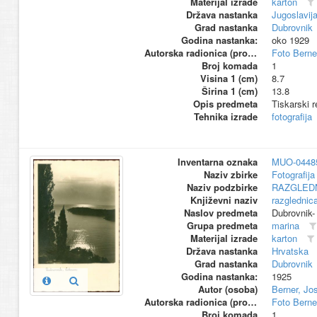
Materijal izrade
karton
Država nastanka
Jugoslavij
Grad nastanka
Dubrovnik
Godina nastanka:
oko 1929
Autorska radionica (proizvođač)
Foto Berne
Broj komada
1
Visina 1 (cm)
8.7
Širina 1 (cm)
13.8
Opis predmeta
Tiskarski r
Tehnika izrade
fotografija
Inventarna oznaka
MUO-0448
Naziv zbirke
Fotografija 
Naziv podzbirke
RAZGLED
Književni naziv
razglednic
Naslov predmeta
Dubrovnik-
Grupa predmeta
marina
Materijal izrade
karton
Država nastanka
Hrvatska
Grad nastanka
Dubrovnik
Godina nastanka:
1925
Autor (osoba)
Berner, Jo
Autorska radionica (proizvođač)
Foto Berne
Broj komada
1