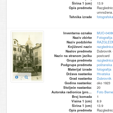
Širina 1 (cm)
13.9
Opis predmeta
Razglednic
umnožena.
Tehnika izrade
fotografsk
Inventarna oznaka
MUO-0408
Naziv zbirke
Fotografija 
Naziv podzbirke
RAZGLED
Književni naziv
razglednic
Naslov predmeta
Dubrovnik 
Naziv na stranom jeziku
postcard
Grupa predmeta
razglednic
Podgrupa predmeta
poštanska
Materijal izrade
fotografija
Država nastanka
Hrvatska
Grad nastanka
Dubrovnik
Godina nastanka:
oko 1923
Stoljeće nastanka:
20
Autorska radionica (proizvođač)
Foto Berne
Broj komada
1
Visina 1 (cm)
8.9
Širina 1 (cm)
13.9
Opis predmeta
Razglednic