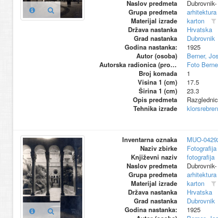
Naslov predmeta
Dubrovnik
Grupa predmeta
arhitektura
Materijal izrade
karton
Država nastanka
Hrvatska
Grad nastanka
Dubrovnik
Godina nastanka:
1925
Autor (osoba)
Berner, Jo
Autorska radionica (proizvođač)
Foto Berne
Broj komada
1
Visina 1 (cm)
17.5
Širina 1 (cm)
23.3
Opis predmeta
Razglednic
Tehnika izrade
klorsrebren
Inventarna oznaka
MUO-0429
Naziv zbirke
Fotografija 
Književni naziv
fotografija
Naslov predmeta
Dubrovnik-
Grupa predmeta
arhitektura
Materijal izrade
karton
Država nastanka
Hrvatska
Grad nastanka
Dubrovnik
Godina nastanka:
1925