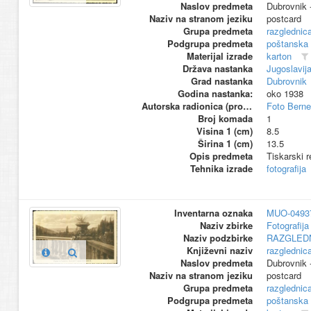
Naslov predmeta
Dubrovnik -
Naziv na stranom jeziku
postcard
Grupa predmeta
razglednic
Podgrupa predmeta
poštanska
Materijal izrade
karton
Država nastanka
Jugoslavij
Grad nastanka
Dubrovnik
Godina nastanka:
oko 1938
Autorska radionica (proizvođač)
Foto Berne
Broj komada
1
Visina 1 (cm)
8.5
Širina 1 (cm)
13.5
Opis predmeta
Tiskarski r
Tehnika izrade
fotografija
Inventarna oznaka
MUO-0493
Naziv zbirke
Fotografija 
Naziv podzbirke
RAZGLED
Književni naziv
razglednic
Naslov predmeta
Dubrovnik 
Naziv na stranom jeziku
postcard
Grupa predmeta
razglednic
Podgrupa predmeta
poštanska