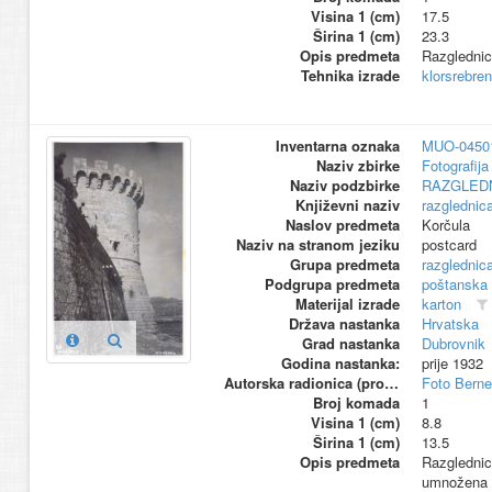
Visina 1 (cm)
17.5
Širina 1 (cm)
23.3
Opis predmeta
Razglednic
Tehnika izrade
klorsrebren
Inventarna oznaka
MUO-0450
Naziv zbirke
Fotografija 
Naziv podzbirke
RAZGLED
Književni naziv
razglednic
Naslov predmeta
Korčula
Naziv na stranom jeziku
postcard
Grupa predmeta
razglednic
Podgrupa predmeta
poštanska
Materijal izrade
karton
Država nastanka
Hrvatska
Grad nastanka
Dubrovnik
Godina nastanka:
prije 1932
Autorska radionica (proizvođač)
Foto Berne
Broj komada
1
Visina 1 (cm)
8.8
Širina 1 (cm)
13.5
Opis predmeta
Razglednica
umnožena 