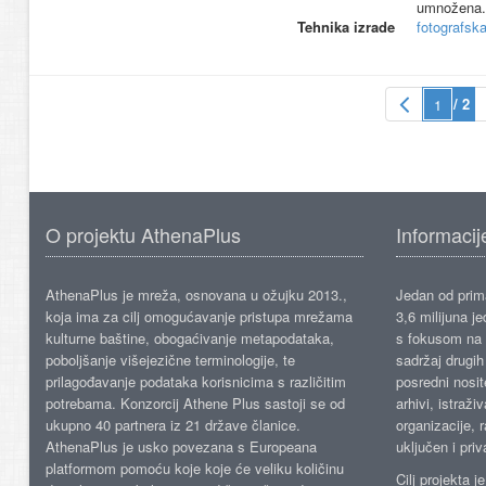
umnožena.
Tehnika izrade
fotografsk
/ 2
O projektu AthenaPlus
Informacij
AthenaPlus je mreža, osnovana u ožujku 2013.,
Jedan od prima
koja ima za cilj omogućavanje pristupa mrežama
3,6 milijuna j
kulturne baštine, obogaćivanje metapodataka,
s fokusom na s
poboljšanje višejezične terminologije, te
sadržaj drugih 
prilagođavanje podataka korisnicima s različitim
posredni nosite
potrebama. Konzorcij Athene Plus sastoji se od
arhivi, istraži
ukupno 40 partnera iz 21 države članice.
organizacije, 
AthenaPlus je usko povezana s Europeana
uključen i priv
platformom pomoću koje koje će veliku količinu
Cilj projekta 