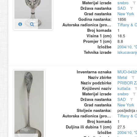
Materijal izrade
srebro
Država nastanka
SAD
Grad nastanka
New York
Godina nastanka:
1856
Autorska radionica (proizvođač)
Tiffany & 
Broj komada
1
Visina 1 (cm)
18.5
Promjer 1 (cm)
8.8
Izložbe
2004/10, "
Tehnika izrade
iskucavanj
Inventarna oznaka
MUO-0432
Naziv zbirke
Metal
Naziv podzbirke
PRIBOR Z
Književni naziv
kutlača
Materijal izrade
srebro
Država nastanka
SAD
Grad nastanka
New York
Stoljeće nastanka:
posljednja 
Autorska radionica (proizvođač)
Tiffany & 
Broj komada
1
Duljina ili dubina 1 (cm)
27.5
Izložbe
2004/10, "