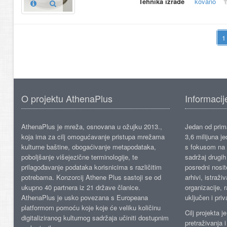
Tehnika izrade
kovano
O projektu AthenaPlus
Informacij
AthenaPlus je mreža, osnovana u ožujku 2013.,
Jedan od prima
koja ima za cilj omogućavanje pristupa mrežama
3,6 milijuna j
kulturne baštine, obogaćivanje metapodataka,
s fokusom na s
poboljšanje višejezične terminologije, te
sadržaj drugih 
prilagođavanje podataka korisnicima s različitim
posredni nosite
potrebama. Konzorcij Athene Plus sastoji se od
arhivi, istraži
ukupno 40 partnera iz 21 države članice.
organizacije, 
AthenaPlus je usko povezana s Europeana
uključen i priv
platformom pomoću koje koje će veliku količinu
Cilj projekta 
digitaliziranog kulturnog sadržaja učiniti dostupnim
pretraživanja 