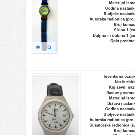
Materijal izra
Godina nastank
Stoljeće nastank
Autorska ra
Broj koma
Širina 1 (c
Duljina ili dubina 1 (c
Opis predme
Inventarna ozna
Naziv zbir
Književni naz
Naslov predme
Materijal izra
Država nastan
Godina nastank
Stoljeće nastank
Autorska ra
Suautorska
Broj koma