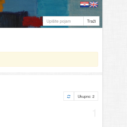
Traži
Ukupno: 2
1