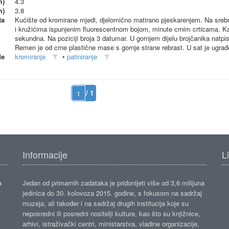
m)
4.3
m)
3.8
ta
Kućište od kromirane mjedi, djelomično matirano pjeskarenjem. Na srebrn
i kružićima ispunjenim fluorescentnom bojom, minute crnim crticama. Ka
sekundna. Na poziciji broja 3 datumar. U gornjem dijelu brojčanika natp
Remen je od crne plastične mase s gornje strane rebrast. U sat je ugra
de
kromiranje
•
patiniranje
/ 1
Informacije
L
a
Jedan od primarnih zadataka je pridonijeti više od 3,6 milijuna
jedinica do 30. kolovoza 2015. godine, s fokusom na sadržaj
muzeja, ali također i na sadržaj drugih institucija koje su
neposredni ili posredni nositelji kulture, kao što su knjižnice,
arhivi, istraživački centri, ministarstva, vladine organizacije,