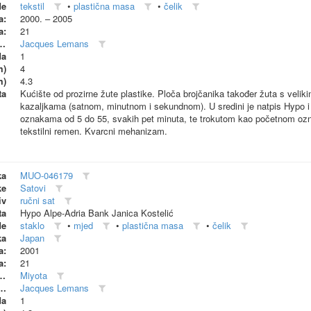
de
tekstil
•
plastična masa
•
čelik
a:
2000. – 2005
a:
21
dionica (proizvođač)
Jacques Lemans
da
1
m)
4
m)
4.3
ta
Kućište od prozirne žute plastike. Ploča brojčanika također žuta s veli
kazaljkama (satnom, minutnom i sekundnom). U sredini je natpis Hypo i p
oznakama od 5 do 55, svakih pet minuta, te trokutom kao početnom oz
tekstilni remen. Kvarcni mehanizam.
ka
MUO-046179
ke
Satovi
iv
ručni sat
ta
Hypo Alpe-Adria Bank Janica Kostelić
de
staklo
•
mjed
•
plastična masa
•
čelik
ka
Japan
a:
2001
a:
21
dionica (proizvođač)
Miyota
 radionica (suproizvođač)
Jacques Lemans
da
1