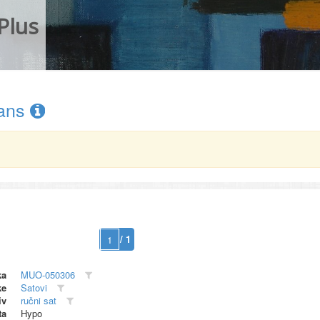
Plus
ans
/ 1
ka
MUO-050306
ke
Satovi
iv
ručni sat
ta
Hypo