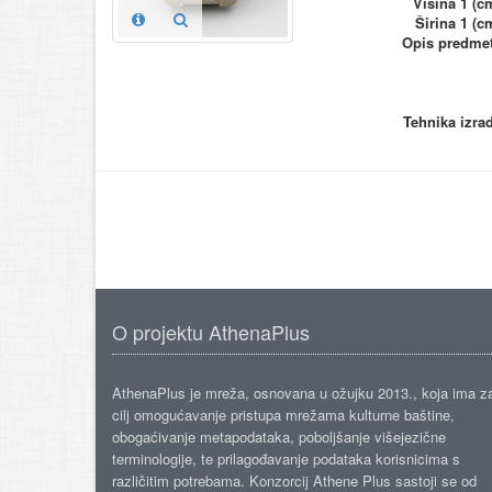
Visina 1 (c
Širina 1 (c
Opis predme
Tehnika izra
O projektu AthenaPlus
AthenaPlus je mreža, osnovana u ožujku 2013., koja ima z
cilj omogućavanje pristupa mrežama kulturne baštine,
obogaćivanje metapodataka, poboljšanje višejezične
terminologije, te prilagođavanje podataka korisnicima s
različitim potrebama. Konzorcij Athene Plus sastoji se od