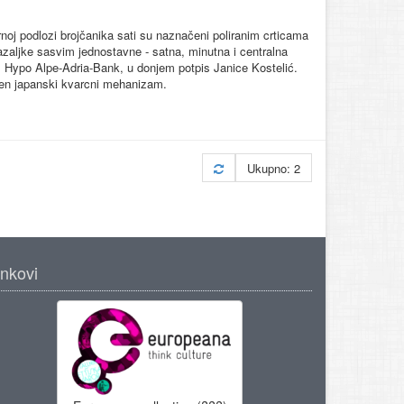
oj podlozi brojčanika sati su naznačeni poliranim crticama
zaljke sasvim jednostavne - satna, minutna i centralna
is Hypo Alpe-Adria-Bank, u donjem potpis Janice Kostelić.
đen japanski kvarcni mehanizam.
Ukupno: 2
inkovi