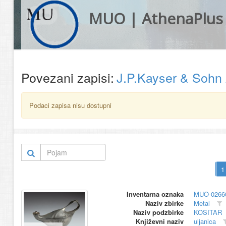
MUO | AthenaPlus
Povezani zapisi:
J.P.Kayser & Soh
Podaci zapisa nisu dostupni
Inventarna oznaka
MUO-0266
Naziv zbirke
Metal
Naziv podzbirke
KOSITAR
Književni naziv
uljanica