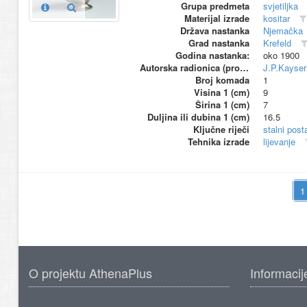
Grupa predmeta
svjetiljka
Materijal izrade
kositar
Država nastanka
Njemačka
Grad nastanka
Krefeld
Godina nastanka:
oko 1900
Autorska radionica (proizvođač)
J.P.Kayse
Broj komada
1
Visina 1 (cm)
9
Širina 1 (cm)
7
Duljina ili dubina 1 (cm)
16.5
Ključne riječi
stalni pos
Tehnika izrade
lijevanje
O projektu AthenaPlus
Informacij