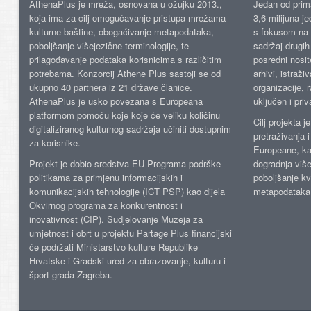
AthenaPlus je mreža, osnovana u ožujku 2013.,
Jedan od prima
koja ima za cilj omogućavanje pristupa mrežama
3,6 milijuna j
kulturne baštine, obogaćivanje metapodataka,
s fokusom na s
poboljšanje višejezične terminologije, te
sadržaj drugih 
prilagođavanje podataka korisnicima s različitim
posredni nosite
potrebama. Konzorcij Athene Plus sastoji se od
arhivi, istraži
ukupno 40 partnera iz 21 države članice.
organizacije, 
AthenaPlus je usko povezana s Europeana
uključen i priv
platformom pomoću koje koje će veliku količinu
Cilj projekta 
digitaliziranog kulturnog sadržaja učiniti dostupnim
pretraživanja 
za korisnike.
Europeane, kao
Projekt je dobio sredstva EU Programa podrške
dogradnja više
politikama za primjenu informacijskih i
poboljšanje kv
komunikacijskih tehnologije (ICT PSP) kao dijela
metapodataka
Okvirnog programa za konkurentnost i
inovativnost (CIP). Sudjelovanje Muzeja za
umjetnost i obrt u projektu Partage Plus financijski
će podržati Ministarstvo kulture Republike
Hrvatske i Gradski ured za obrazovanje, kulturu i
šport grada Zagreba.