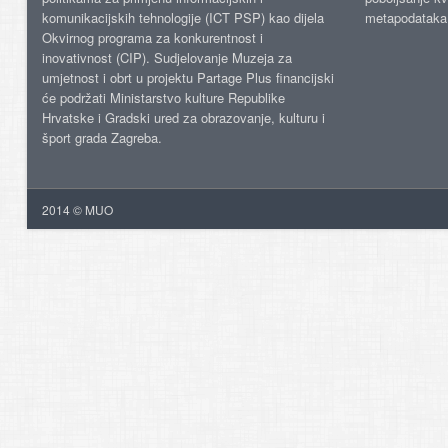
komunikacijskih tehnologije (ICT PSP) kao dijela
metapodataka
Okvirnog programa za konkurentnost i
inovativnost (CIP). Sudjelovanje Muzeja za
umjetnost i obrt u projektu Partage Plus financijski
će podržati Ministarstvo kulture Republike
Hrvatske i Gradski ured za obrazovanje, kulturu i
šport grada Zagreba.
2014 © MUO