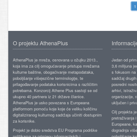
O projektu AthenaPlus
Informacij
AthenaPlus je mreža, osnovana u ožujku 2013.,
Jedan od prima
koja ima za cilj omogućavanje pristupa mrežama
3,6 milijuna j
kulturne baštine, obogaćivanje metapodataka,
s fokusom na s
poboljšanje višejezične terminologije, te
sadržaj drugih 
prilagođavanje podataka korisnicima s različitim
posredni nosite
potrebama. Konzorcij Athene Plus sastoji se od
arhivi, istraži
ukupno 40 partnera iz 21 države članice.
organizacije, 
AthenaPlus je usko povezana s Europeana
uključen i priv
platformom pomoću koje koje će veliku količinu
Cilj projekta 
digitaliziranog kulturnog sadržaja učiniti dostupnim
pretraživanja 
za korisnike.
Europeane, kao
Projekt je dobio sredstva EU Programa podrške
dogradnja više
politikama za primjenu informacijskih i
poboljšanje kv