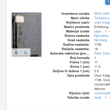
Inventarna oznaka
MUO-0087
Naziv zbirke
Tiskarstvo 
Književni naziv
uvez knjig
Naslov predmeta
Einleitung
Materijal izrade
papir
Država nastanka
Njemačka
Grad nastanka
Nürnberg
Godina nastanka:
1738
Stoljeće nastanka:
18
Autorska radionica (proizvođač)
Peter Con
Broj komada
1
Visina 1 (cm)
17
Širina 1 (cm)
11.5
Duljina ili dubina 1 (cm)
3.5
Opis predmeta
Uvez knjig
1738. Uvod 
numizmatik
datuma.
Ključne riječi
numizmati
Tehnika izrade
tisak