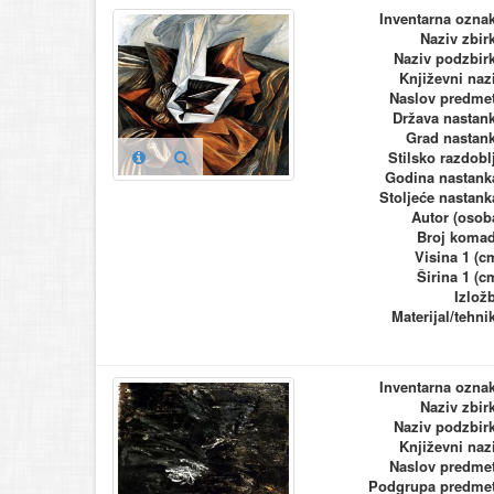
Inventarna ozna
Naziv zbir
Naziv podzbir
Književni naz
Naslov predme
Država nastan
Grad nastan
Stilsko razdobl
Godina nastank
Stoljeće nastank
Autor (osob
Broj koma
Visina 1 (c
Širina 1 (c
Izlož
Materijal/tehni
Inventarna ozna
Naziv zbir
Naziv podzbir
Književni naz
Naslov predme
Podgrupa predme