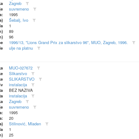
ka
Zagreb
je
suvremeno
a:
1995
a)
Šebalj, Ivo
da
1
m)
89
m)
96
be
1996/13, "Lions Grand Prix za slikarstvo 96", MUO, Zagreb, 1996.
de
ulje na platnu
ka
MUO-027672
ke
Slikarstvo
ke
SLIKARSTVO
iv
instalacija
ta
BEZ NAZIVA
ta
instalacija
ka
Zagreb
je
suvremeno
a:
1995
a:
20
a)
Stilinović, Mladen
da
1
m)
25