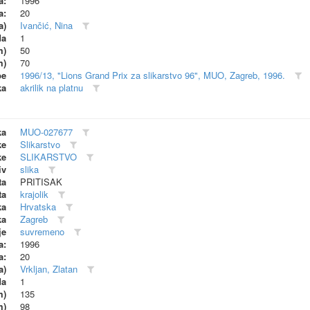
a:
1996
a:
20
a)
Ivančić, Nina
da
1
m)
50
m)
70
be
1996/13, "Lions Grand Prix za slikarstvo 96", MUO, Zagreb, 1996.
ka
akrilik na platnu
ka
MUO-027677
ke
Slikarstvo
ke
SLIKARSTVO
iv
slika
ta
PRITISAK
ta
krajolik
ka
Hrvatska
ka
Zagreb
je
suvremeno
a:
1996
a:
20
a)
Vrkljan, Zlatan
da
1
m)
135
m)
98