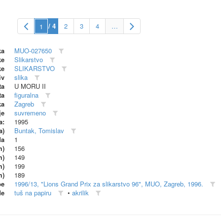
/ 4
2
3
4
…
ka
MUO-027650
ke
Slikarstvo
ke
SLIKARSTVO
iv
slika
ta
U MORU II
ta
figuralna
ka
Zagreb
je
suvremeno
a:
1995
a)
Buntak, Tomislav
da
1
m)
156
m)
149
m)
199
m)
189
be
1996/13, "Lions Grand Prix za slikarstvo 96", MUO, Zagreb, 1996.
de
tuš na papiru
•
akrilik