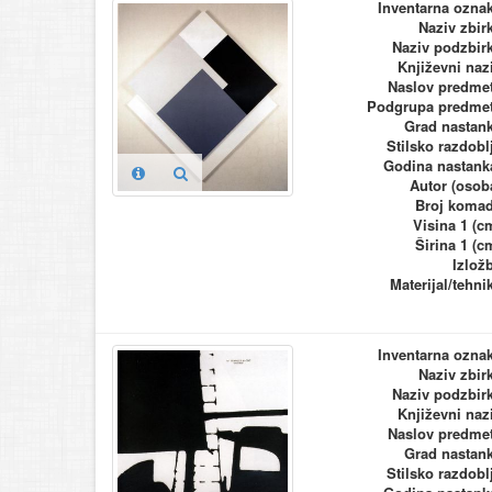
Inventarna ozna
Naziv zbir
Naziv podzbir
Književni naz
Naslov predme
Podgrupa predme
Grad nastan
Stilsko razdobl
Godina nastank
Autor (osob
Broj koma
Visina 1 (c
Širina 1 (c
Izlož
Materijal/tehni
Inventarna ozna
Naziv zbir
Naziv podzbir
Književni naz
Naslov predme
Grad nastan
Stilsko razdobl