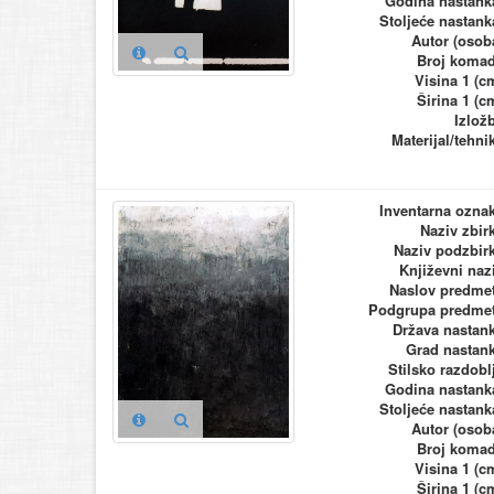
Godina nastank
Stoljeće nastank
Autor (osob
Broj koma
Visina 1 (c
Širina 1 (c
Izlož
Materijal/tehni
Inventarna ozna
Naziv zbir
Naziv podzbir
Književni naz
Naslov predme
Podgrupa predme
Država nastan
Grad nastan
Stilsko razdobl
Godina nastank
Stoljeće nastank
Autor (osob
Broj koma
Visina 1 (c
Širina 1 (c