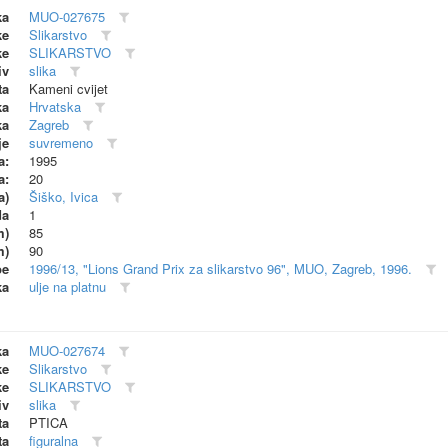
ka
MUO-027675
ke
Slikarstvo
ke
SLIKARSTVO
iv
slika
ta
Kameni cvijet
ka
Hrvatska
ka
Zagreb
je
suvremeno
a:
1995
a:
20
a)
Šiško, Ivica
da
1
m)
85
m)
90
be
1996/13, "Lions Grand Prix za slikarstvo 96", MUO, Zagreb, 1996.
ka
ulje na platnu
ka
MUO-027674
ke
Slikarstvo
ke
SLIKARSTVO
iv
slika
ta
PTICA
ta
figuralna