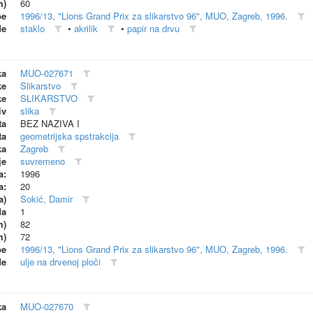
m)
60
be
1996/13, "Lions Grand Prix za slikarstvo 96", MUO, Zagreb, 1996.
de
staklo
•
akrilik
•
papir na drvu
ka
MUO-027671
ke
Slikarstvo
ke
SLIKARSTVO
iv
slika
ta
BEZ NAZIVA I
ta
geometrijska spstrakcija
ka
Zagreb
je
suvremeno
a:
1996
a:
20
a)
Sokić, Damir
da
1
m)
82
m)
72
be
1996/13, "Lions Grand Prix za slikarstvo 96", MUO, Zagreb, 1996.
de
ulje na drvenoj ploči
ka
MUO-027670