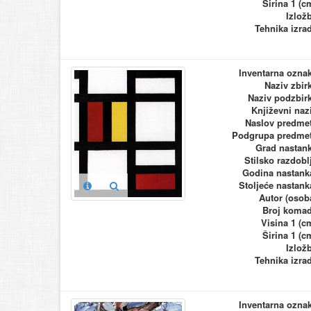
Širina 1 (c
Izlož
Tehnika izra
Inventarna ozna
Naziv zbir
Naziv podzbir
Književni naz
Naslov predme
Podgrupa predme
Grad nastan
Stilsko razdobl
Godina nastank
Stoljeće nastank
Autor (osob
Broj koma
Visina 1 (c
Širina 1 (c
Izlož
Tehnika izra
Inventarna ozna