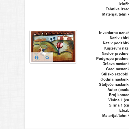
Izlož
Tehnika izra
Materijal/tehni
Inventarna ozna
Naziv zbir
Naziv podzbir
Književni naz
Naslov predme
Podgrupa predme
Država nastan
Grad nastan
Stilsko razdobl
Godina nastank
Stoljeće nastank
Autor (osob
Broj koma
Visina 1 (c
Širina 1 (c
Izlož
Materijal/tehni