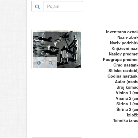
Inventarna ozna
Naziv zbir
Naziv podzbir
Književni naz
Naslov predme
Podgrupa predme
Grad nastan
Stilsko razdobl
Godina nastank
Autor (osob
Broj koma
Visina 1 (c
Visina 2 (c
Širina 1 (c
Širina 2 (c
Izlož
Tehnika izra