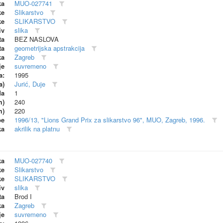
ka
MUO-027741
ke
Slikarstvo
ke
SLIKARSTVO
iv
slika
ta
BEZ NASLOVA
ta
geometrijska apstrakcija
ka
Zagreb
je
suvremeno
a:
1995
a)
Jurić, Duje
da
1
m)
240
m)
220
be
1996/13, "Lions Grand Prix za slikarstvo 96", MUO, Zagreb, 1996.
ka
akrilik na platnu
ka
MUO-027740
ke
Slikarstvo
ke
SLIKARSTVO
iv
slika
ta
Brod I
ka
Zagreb
je
suvremeno