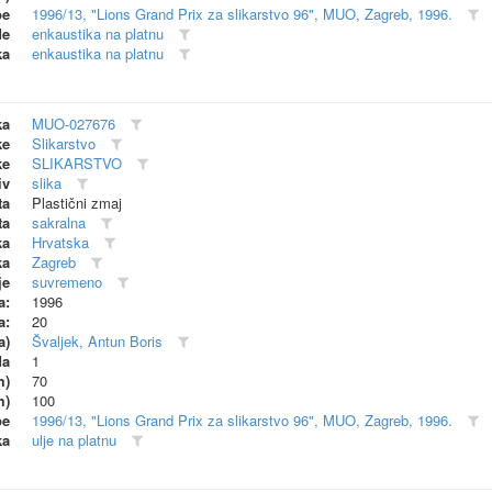
be
1996/13, "Lions Grand Prix za slikarstvo 96", MUO, Zagreb, 1996.
de
enkaustika na platnu
ka
enkaustika na platnu
ka
MUO-027676
ke
Slikarstvo
ke
SLIKARSTVO
iv
slika
ta
Plastični zmaj
ta
sakralna
ka
Hrvatska
ka
Zagreb
je
suvremeno
a:
1996
a:
20
a)
Švaljek, Antun Boris
da
1
m)
70
m)
100
be
1996/13, "Lions Grand Prix za slikarstvo 96", MUO, Zagreb, 1996.
ka
ulje na platnu