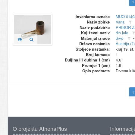
Inventarna oznaka
MUO-0149
Naziv zbirke
Varia
Naziv podzbirke
PRIBOR Z
Književni naziv
dio lule
Materijal izrade
drvo
Država nastanka
Austrija (?) 
Stoljeće nastanka:
kraj 19. st
Broj komada
1
Duljina ili dubina 1 (cm)
4.6
Promjer 1 (cm)
1.5
Opis predmeta
Drvena lul
O projektu AthenaPlus
Informacij