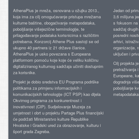
AthenaPlus je mreža, osnovana u ožujku 2013.,
Jedan od prima
koja ima za cilj omogućavanje pristupa mrežama
3,6 milijuna j
kulturne baštine, obogaćivanje metapodataka,
s fokusom na s
poboljšanje višejezične terminologije, te
sadržaj drugih 
prilagođavanje podataka korisnicima s različitim
posredni nosite
potrebama. Konzorcij Athene Plus sastoji se od
arhivi, istraži
ukupno 40 partnera iz 21 države članice.
organizacije, 
AthenaPlus je usko povezana s Europeana
uključen i priv
platformom pomoću koje koje će veliku količinu
Cilj projekta 
digitaliziranog kulturnog sadržaja učiniti dostupnim
pretraživanja 
za korisnike.
Europeane, kao
Projekt je dobio sredstva EU Programa podrške
dogradnja više
politikama za primjenu informacijskih i
poboljšanje kv
komunikacijskih tehnologije (ICT PSP) kao dijela
metapodataka
Okvirnog programa za konkurentnost i
inovativnost (CIP). Sudjelovanje Muzeja za
umjetnost i obrt u projektu Partage Plus financijski
će podržati Ministarstvo kulture Republike
Hrvatske i Gradski ured za obrazovanje, kulturu i
šport grada Zagreba.