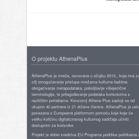
O projektu AthenaPlus
AthenaPlus je mreža, osnovana u ožujku 2013., koja ima z
cilj omogućavanje pristupa mrežama kulturne baštine,
obogaćivanje metapodataka, poboljšanje višejezične
terminologije, te prilagođavanje podataka korisnicima s
različitim potrebama. Konzorcij Athene Plus sastoji se od
ukupno 40 partnera iz 21 države članice. AthenaPlus je us
povezana s Europeana platformom pomoću koje koje će
veliku količinu digitaliziranog kulturnog sadržaja učiniti
dostupnim za korisnike.
Projekt je dobio sredstva EU Programa podrške politikama 