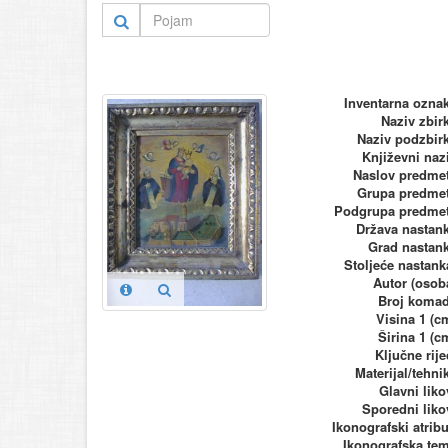
Inventarna ozna
Naziv zbir
Naziv podzbir
Književni naz
Naslov predme
Grupa predme
Podgrupa predme
Država nastan
Grad nastan
Stoljeće nastank
Autor (osob
Broj koma
Visina 1 (c
Širina 1 (c
Ključne rije
Materijal/tehni
Glavni liko
Sporedni liko
Ikonografski atribu
Ikonografska te