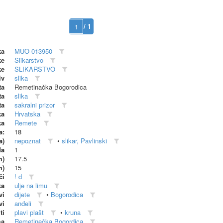
/ 1
ka
MUO-013950
ke
Slikarstvo
ke
SLIKARSTVO
iv
slika
ta
Remetinačka Bogorodica
ta
slika
ta
sakralni prizor
ka
Hrvatska
ka
Remete
a:
18
a)
nepoznat
•
slikar, Pavlinski
da
1
m)
17.5
m)
15
či
! d
ka
ulje na limu
vi
dijete
•
Bogorodica
vi
anđeli
ti
plavi plašt
•
kruna
ma
Remetinečka Bogordica