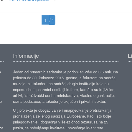
/ 1
Informacije
L
a
Jedan od primarnih zadataka je pridonijeti više od 3,6 milijuna
jedinica do 30. kolovoza 2015. godine, s fokusom na sadržaj
muzeja, ali također i na sadržaj drugih institucija koje su
neposredni ili posredni nositelji kulture, kao što su knjižnice,
arhivi, istraživački centri, ministarstva, vladine organizacije,
ko
razna poduzeća, a također je uključen i privatni sektor.
Cilj projekta je obogaćivanje i unaprjeđivanje pretraživanja i
pronalaženja željenog sadržaja Europeane, kao i što bolje
prilagođavanje i dogradnja višejezičnog tezaurusa na 25
za
jezika, te poboljšanje kvalitete i povećanje kvantitete