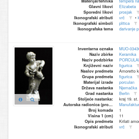
Materijal/tehnika
tempera na
Glavni likovi
Elizabeta
Sporedni likovi
prosjak
Ikonografski atributi
vrč
•
Ikonografski simboli
plitica
Ikonografska tema
darivanje p
Inventarna oznaka
MUO-0343
Naziv zbirke
Keramika
Naziv podzbirke
PORCULA
Književni naziv
figurica
Naslov predmeta
Amoretto k
Grupa predmeta
figurica
Materijal izrade
porculan
Država nastanka
Njemačka
Grad nastanka
Berlin
Stoljeće nastanka:
kraj 19. st
Autorska radionica (proizvođač)
Manufaktur
Broj komada
1
Visina 1 (cm)
11
Opis predmeta
Krilati amo
Ikonografski atributi
vrč