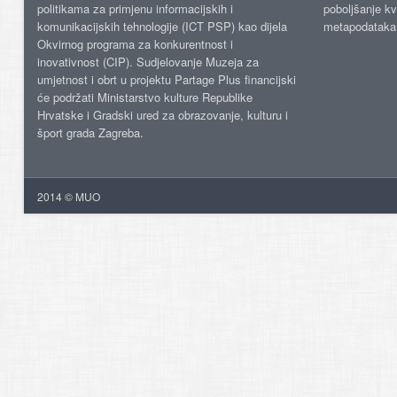
politikama za primjenu informacijskih i
poboljšanje kv
komunikacijskih tehnologije (ICT PSP) kao dijela
metapodataka
Okvirnog programa za konkurentnost i
inovativnost (CIP). Sudjelovanje Muzeja za
umjetnost i obrt u projektu Partage Plus financijski
će podržati Ministarstvo kulture Republike
Hrvatske i Gradski ured za obrazovanje, kulturu i
šport grada Zagreba.
2014 © MUO