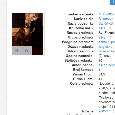
Inventarna oznaka
MUO-0000
Naziv zbirke
Slikarstvo
Naziv podzbirke
SLIKARS
Književni naziv
slika
Naslov predmeta
Sv. Elizab
Grupa predmeta
slika
Podgrupa predmeta
sakralni pr
Država nastanka
Engleska
Stilsko razdoblje
renesansa
Godina nastanka:
(?) 1563
Stoljeće nastanka:
16
Autor (osoba)
slikar, nep
Broj komada
1
Visina 1 (cm)
54.5
Širina 1 (cm)
41
Opis predmeta
Nosećoj dr
x 20,5; s 
kredne podl
"Malbersc(h
crvenom bo
brojem 21 i
Izložbe
2005/14, "