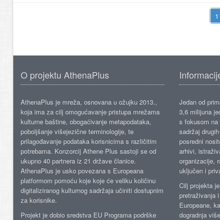
O projektu AthenaPlus
Informacij
AthenaPlus je mreža, osnovana u ožujku 2013.,
Jedan od prima
koja ima za cilj omogućavanje pristupa mrežama
3,6 milijuna j
kulturne baštine, obogaćivanje metapodataka,
s fokusom na s
poboljšanje višejezične terminologije, te
sadržaj drugih 
prilagođavanje podataka korisnicima s različitim
posredni nosite
potrebama. Konzorcij Athene Plus sastoji se od
arhivi, istraži
ukupno 40 partnera iz 21 države članice.
organizacije, 
AthenaPlus je usko povezana s Europeana
uključen i priv
platformom pomoću koje koje će veliku količinu
Cilj projekta 
digitaliziranog kulturnog sadržaja učiniti dostupnim
pretraživanja 
za korisnike.
Europeane, kao
Projekt je dobio sredstva EU Programa podrške
dogradnja više