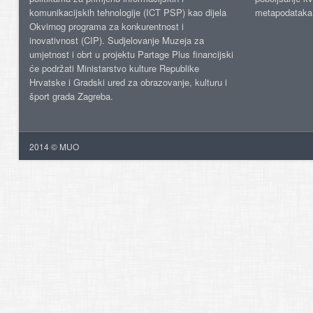
komunikacijskih tehnologije (ICT PSP) kao dijela
metapodataka
Okvirnog programa za konkurentnost i
inovativnost (CIP). Sudjelovanje Muzeja za
umjetnost i obrt u projektu Partage Plus financijski
će podržati Ministarstvo kulture Republike
Hrvatske i Gradski ured za obrazovanje, kulturu i
šport grada Zagreba.
2014 © MUO