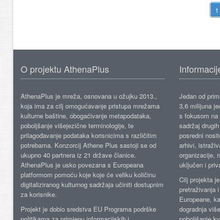
O projektu AthenaPlus
Informacij
AthenaPlus je mreža, osnovana u ožujku 2013.,
Jedan od prima
koja ima za cilj omogućavanje pristupa mrežama
3,6 milijuna j
kulturne baštine, obogaćivanje metapodataka,
s fokusom na s
poboljšanje višejezične terminologije, te
sadržaj drugih 
prilagođavanje podataka korisnicima s različitim
posredni nosite
potrebama. Konzorcij Athene Plus sastoji se od
arhivi, istraži
ukupno 40 partnera iz 21 države članice.
organizacije, 
AthenaPlus je usko povezana s Europeana
uključen i priv
platformom pomoću koje koje će veliku količinu
Cilj projekta 
digitaliziranog kulturnog sadržaja učiniti dostupnim
pretraživanja 
za korisnike.
Europeane, kao
Projekt je dobio sredstva EU Programa podrške
dogradnja više
politikama za primjenu informacijskih i
poboljšanje kv