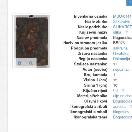
Inventarna oznaka
MUO-0144
Naziv zbirke
Slikarstvo
Naziv podzbirke
SLIKARS
Književni naziv
slika
Naslov predmeta
Bogorodica 
Naziv na stranom jeziku
BB076
Podgrupa predmeta
sakralna
Država nastanka
Hrvatska
Regija nastanka
Dalmacija
Stoljeće nastanka:
17
Autor (osoba)
nepoznat
Broj komada
1
Visina 1 (cm)
15
Širina 1 (cm)
10
Ključne riječi
! d
Materijal/tehnika
ulje na drv
Glavni likovi
Bogorodic
Ikonografski atributi
aureola
Ikonografski simboli
blagoslov
Ikonografska tema
Bogorodica 