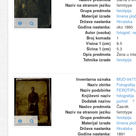
Naziv na stranom jeziku
ferrotype
Grupa predmeta
ferotipija
Materijal izrade
limena plo
Država nastanka
Hrvatska
Godina nastanka:
oko 1860
Autor (osoba)
fotograf, n
Broj komada
1
Visina 1 (cm)
8.5
Širina 1 (cm)
5.3
Opis predmeta
Žena u inte
Tehnika izrade
ferotipija
Inventarna oznaka
MUO-0477
Naziv zbirke
Fotografija 
Naziv podzbirke
FEROTIPI
Književni naziv
fotografija
Dodatak nazivu
portret
Naslov predmeta
Časnik
Naziv na stranom jeziku
ferrotype
Grupa predmeta
ferotipija
Materijal izrade
limena plo
Država nastanka
Hrvatska
Godina nastanka:
1891