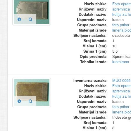
Naziv zbirke
Foto opre
Književni naziv
spremnica 
Dodatak nazivu
kutija za f
Usporedni naziv
kaseta
Grupa predmeta
foto pribor
Materijal izrade
limena plo
Stoljeće nastanka:
dvadesete 
Broj komada
1
Visina 1 (cm)
10
Širina 1 (cm)
5.5
Opis predmeta
Spremnica 
Tehnika izrade
kromirano
Inventarna oznaka
MUO-0095
Naziv zbirke
Foto opre
Književni naziv
spremnica 
Dodatak nazivu
kutija za f
Usporedni naziv
kaseta
Grupa predmeta
foto pribor
Materijal izrade
limena plo
Stoljeće nastanka:
tridesete g
Broj komada
1
Visina 1 (cm)
8