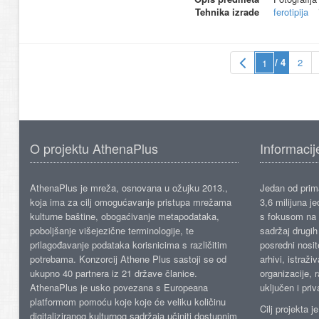
Tehnika izrade
ferotipija
/ 4
2
O projektu AthenaPlus
Informacij
AthenaPlus je mreža, osnovana u ožujku 2013.,
Jedan od prima
koja ima za cilj omogućavanje pristupa mrežama
3,6 milijuna j
kulturne baštine, obogaćivanje metapodataka,
s fokusom na s
poboljšanje višejezične terminologije, te
sadržaj drugih 
prilagođavanje podataka korisnicima s različitim
posredni nosite
potrebama. Konzorcij Athene Plus sastoji se od
arhivi, istraži
ukupno 40 partnera iz 21 države članice.
organizacije, 
AthenaPlus je usko povezana s Europeana
uključen i priv
platformom pomoću koje koje će veliku količinu
Cilj projekta 
digitaliziranog kulturnog sadržaja učiniti dostupnim