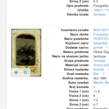
Širina 2 (cm)
5.3
Opis predmeta
Fotografija
Izložbe
1966/7, "1
Tehnika izrade
ferotipija
Inventarna oznaka
MUO-0477
Naziv zbirke
Fotografija 
Naziv podzbirke
FEROTIPI
Književni naziv
fotografija
Dodatak nazivu
portret
Naslov predmeta
Obitelj Gog
Naziv na stranom jeziku
ferrotype
Grupa predmeta
ferotipija
Materijal izrade
limena plo
Država nastanka
Austrija
Grad nastanka
Beč
Godina nastanka:
oko 1880
Autor (osoba)
Wachtl, Be
Broj komada
1
Visina 1 (cm)
11.8
Visina 2 (cm)
8
Širina 1 (cm)
7.2
Širina 2 (cm)
4.7
Opis predmeta
Fotografija