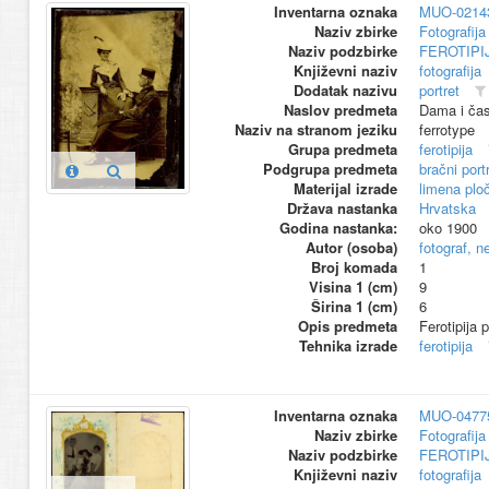
Inventarna oznaka
MUO-0214
Naziv zbirke
Fotografija 
Naziv podzbirke
FEROTIPI
Književni naziv
fotografija
Dodatak nazivu
portret
Naslov predmeta
Dama i čas
Naziv na stranom jeziku
ferrotype
Grupa predmeta
ferotipija
Podgrupa predmeta
bračni port
Materijal izrade
limena plo
Država nastanka
Hrvatska
Godina nastanka:
oko 1900
Autor (osoba)
fotograf, n
Broj komada
1
Visina 1 (cm)
9
Širina 1 (cm)
6
Opis predmeta
Ferotipija 
Tehnika izrade
ferotipija
Inventarna oznaka
MUO-0477
Naziv zbirke
Fotografija 
Naziv podzbirke
FEROTIPI
Književni naziv
fotografija