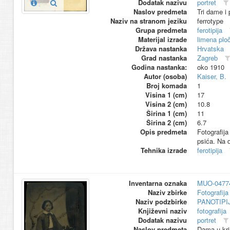
Dodatak nazivu
portret
Naslov predmeta
Tri dame i
Naziv na stranom jeziku
ferrotype
Grupa predmeta
ferotipija
Materijal izrade
limena plo
Država nastanka
Hrvatska
Grad nastanka
Zagreb
Godina nastanka:
oko 1910
Autor (osoba)
Kaiser, B.
Broj komada
1
Visina 1 (cm)
17
Visina 2 (cm)
10.8
Širina 1 (cm)
11
Širina 2 (cm)
6.7
Opis predmeta
Fotografija
psića. Na d
Tehnika izrade
ferotipija
Inventarna oznaka
MUO-0477
Naziv zbirke
Fotografija 
Naziv podzbirke
PANOTIPI
Književni naziv
fotografija
Dodatak nazivu
portret
Naslov predmeta
Dama u krin