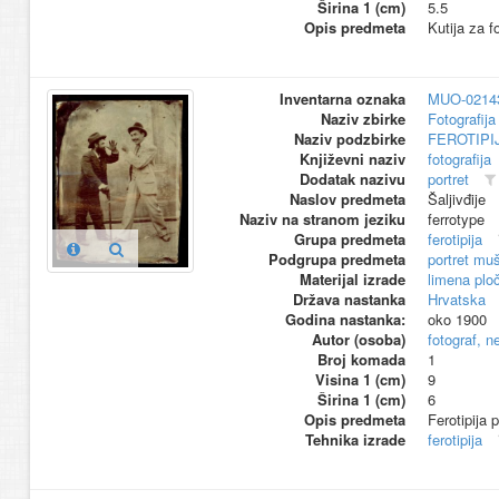
Širina 1 (cm)
5.5
Opis predmeta
Kutija za f
Inventarna oznaka
MUO-0214
Naziv zbirke
Fotografija 
Naziv podzbirke
FEROTIPI
Književni naziv
fotografija
Dodatak nazivu
portret
Naslov predmeta
Šaljivđije
Naziv na stranom jeziku
ferrotype
Grupa predmeta
ferotipija
Podgrupa predmeta
portret mu
Materijal izrade
limena plo
Država nastanka
Hrvatska
Godina nastanka:
oko 1900
Autor (osoba)
fotograf, n
Broj komada
1
Visina 1 (cm)
9
Širina 1 (cm)
6
Opis predmeta
Ferotipija 
Tehnika izrade
ferotipija