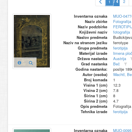
/ 4
2
Inventarna oznaka
MUO-0477
Naziv zbirke
Fotografija 
Naziv podzbirke
FEROTIPI
Književni naziv
fotografija
Naslov predmeta
Budickijev
Naziv na stranom jeziku
ferrotype
Grupa predmeta
ferotipija
Materijal izrade
limena plo
Država nastanka
Austrija
Grad nastanka
Beč
Godina nastanka:
poslije 189
Autor (osoba)
Wachtl, Be
Broj komada
1
Visina 1 (cm)
12.3
Visina 2 (cm)
7.8
Širina 1 (cm)
8
Širina 2 (cm)
4.7
Opis predmeta
Fotografija
Tehnika izrade
ferotipija
Inventarna oznaka
MUO-0095