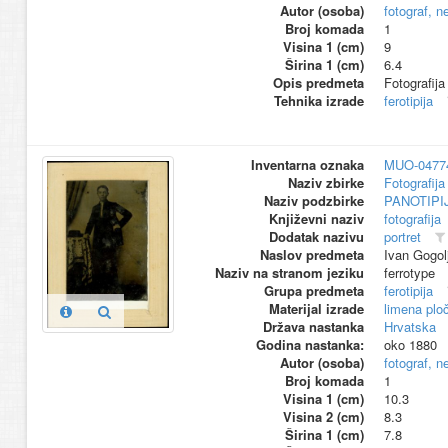
Autor (osoba)
fotograf, n
Broj komada
1
Visina 1 (cm)
9
Širina 1 (cm)
6.4
Opis predmeta
Fotografija
Tehnika izrade
ferotipija
Inventarna oznaka
MUO-0477
Naziv zbirke
Fotografija 
Naziv podzbirke
PANOTIPI
Književni naziv
fotografija
Dodatak nazivu
portret
Naslov predmeta
Ivan Gogol
Naziv na stranom jeziku
ferrotype
Grupa predmeta
ferotipija
Materijal izrade
limena plo
Država nastanka
Hrvatska
Godina nastanka:
oko 1880
Autor (osoba)
fotograf, n
Broj komada
1
Visina 1 (cm)
10.3
Visina 2 (cm)
8.3
Širina 1 (cm)
7.8