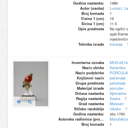
Godina nastanka:
1986
Autor (osoba)
Lumezi, La
Broj komada
1
Visina 1 (cm)
19
Širina 1 (cm)
11.5
Opis predmeta
Na ogrlici 
opal.Karneo
mjestimičn
Tehnika izrade
kovanje
Inventarna oznaka
MUO-0214
Naziv zbirke
Keramika
Naziv podzbirke
PORCULA
Književni naziv
pečatnjak
Grupa predmeta
pečatnjak
Materijal izrade
porculan
Država nastanka
Njemačka
Regija nastanka
Saska
Grad nastanka
Meissen
Stilsko razdoblje
rokoko
Godina nastanka:
oko 1760
Autorska radionica (proizvođač)
Manufaktur
Broj komada
1