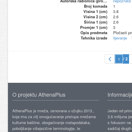
Autorska radionica (proizvođač)
nepoznata
Broj komada
1
Visina 1 (cm)
3.8
Visina 2 (cm)
2.6
Širina 1 (cm)
2.6
Promjer 1 (cm)
3
Opis predmeta
Pločasti pr
Tehnika izrade
lijevanje
/ 2
O projektu AthenaPlus
Informacij
AthenaPlus je mreža, osnovana u ožujku 2013.,
Jedan od prima
koja ima za cilj omogućavanje pristupa mrežama
3,6 milijuna j
kulturne baštine, obogaćivanje metapodataka,
s fokusom na s
poboljšanje višejezične terminologije, te
sadržaj drugih 