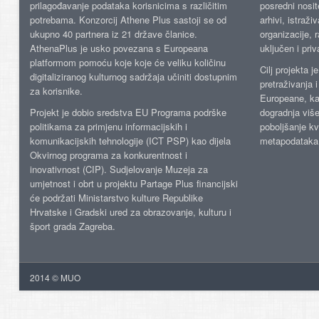
prilagođavanje podataka korisnicima s različitim
posredni nosite
potrebama. Konzorcij Athene Plus sastoji se od
arhivi, istraži
ukupno 40 partnera iz 21 države članice.
organizacije, 
AthenaPlus je usko povezana s Europeana
uključen i priv
platformom pomoću koje koje će veliku količinu
Cilj projekta 
digitaliziranog kulturnog sadržaja učiniti dostupnim
pretraživanja 
za korisnike.
Europeane, kao
Projekt je dobio sredstva EU Programa podrške
dogradnja više
politikama za primjenu informacijskih i
poboljšanje kv
komunikacijskih tehnologije (ICT PSP) kao dijela
metapodataka
Okvirnog programa za konkurentnost i
inovativnost (CIP). Sudjelovanje Muzeja za
umjetnost i obrt u projektu Partage Plus financijski
će podržati Ministarstvo kulture Republike
Hrvatske i Gradski ured za obrazovanje, kulturu i
šport grada Zagreba.
2014 © MUO