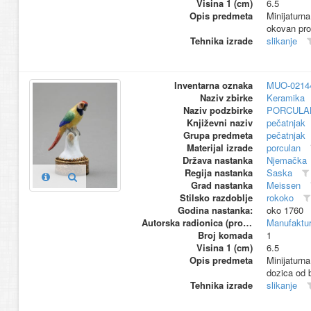
Visina 1 (cm)
6.5
Opis predmeta
Minijaturna
okovan pro
Tehnika izrade
slikanje
Inventarna oznaka
MUO-0214
Naziv zbirke
Keramika
Naziv podzbirke
PORCULA
Književni naziv
pečatnjak
Grupa predmeta
pečatnjak
Materijal izrade
porculan
Država nastanka
Njemačka
Regija nastanka
Saska
Grad nastanka
Meissen
Stilsko razdoblje
rokoko
Godina nastanka:
oko 1760
Autorska radionica (proizvođač)
Manufaktur
Broj komada
1
Visina 1 (cm)
6.5
Opis predmeta
Minijaturn
dozica od 
Tehnika izrade
slikanje