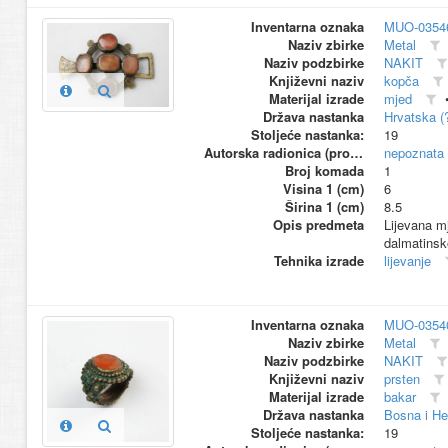
Inventarna oznaka
MUO-0354
Naziv zbirke
Metal
Naziv podzbirke
NAKIT
Književni naziv
kopča
Materijal izrade
mjed
Država nastanka
Hrvatska (
Stoljeće nastanka:
19
Autorska radionica (proizvođač)
nepoznata
Broj komada
1
Visina 1 (cm)
6
Širina 1 (cm)
8.5
Opis predmeta
Lijevana m
dalmatinsk
Tehnika izrade
lijevanje
Inventarna oznaka
MUO-0354
Naziv zbirke
Metal
Naziv podzbirke
NAKIT
Književni naziv
prsten
Materijal izrade
bakar
Država nastanka
Bosna i He
Stoljeće nastanka:
19