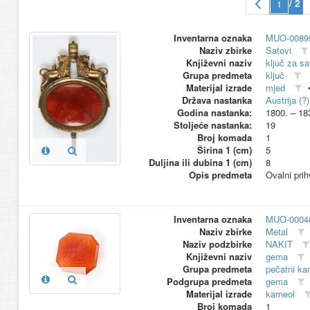
/ 2
Inventarna oznaka
MUO-0089
Naziv zbirke
Satovi
Književni naziv
ključ za sa
Grupa predmeta
ključ
Materijal izrade
mjed
Država nastanka
Austrija (?)
Godina nastanka:
1800. – 18
Stoljeće nastanka:
19
Broj komada
1
Širina 1 (cm)
5
Duljina ili dubina 1 (cm)
8
Opis predmeta
Ovalni prih
Inventarna oznaka
MUO-0004
Naziv zbirke
Metal
Naziv podzbirke
NAKIT
Književni naziv
gema
Grupa predmeta
pečatni k
Podgrupa predmeta
gema
Materijal izrade
karneol
Broj komada
1