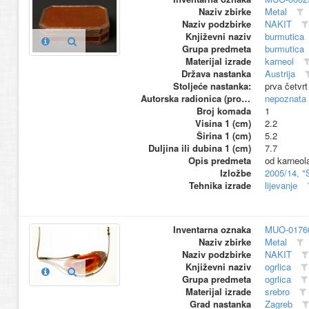
Naziv zbirke
Metal
Naziv podzbirke
NAKIT
Književni naziv
burmutica
Grupa predmeta
burmutica
Materijal izrade
karneol
Država nastanka
Austrija
Stoljeće nastanka:
prva četvrt
Autorska radionica (proizvođač)
nepoznata
Broj komada
1
Visina 1 (cm)
2.2
Širina 1 (cm)
5.2
Duljina ili dubina 1 (cm)
7.7
Opis predmeta
od karneol
Izložbe
2005/14, "
Tehnika izrade
lijevanje
Inventarna oznaka
MUO-0176
Naziv zbirke
Metal
Naziv podzbirke
NAKIT
Književni naziv
ogrlica
Grupa predmeta
ogrlica
Materijal izrade
srebro
Grad nastanka
Zagreb