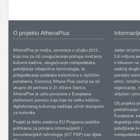
O projektu AthenaPlus
Informacij
AthenaPlus je mreža, osnovana u ožujku 2013.,
Jedan od prima
koja ima za cilj omogućavanje pristupa mrežama
3,6 milijuna j
kulturne baštine, obogaćivanje metapodataka,
s fokusom na s
poboljšanje višejezične terminologije, te
sadržaj drugih 
prilagođavanje podataka korisnicima s različitim
posredni nosite
potrebama. Konzorcij Athene Plus sastoji se od
arhivi, istraži
ukupno 40 partnera iz 21 države članice.
organizacije, 
AthenaPlus je usko povezana s Europeana
uključen i priv
platformom pomoću koje koje će veliku količinu
Cilj projekta 
digitaliziranog kulturnog sadržaja učiniti dostupnim
pretraživanja 
za korisnike.
Europeane, kao
Projekt je dobio sredstva EU Programa podrške
dogradnja više
politikama za primjenu informacijskih i
poboljšanje kv
komunikacijskih tehnologije (ICT PSP) kao dijela
metapodataka