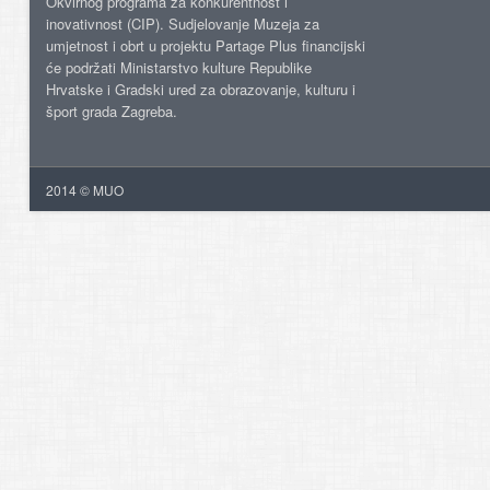
Okvirnog programa za konkurentnost i
inovativnost (CIP). Sudjelovanje Muzeja za
umjetnost i obrt u projektu Partage Plus financijski
će podržati Ministarstvo kulture Republike
Hrvatske i Gradski ured za obrazovanje, kulturu i
šport grada Zagreba.
2014 © MUO