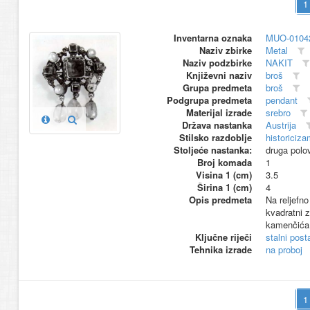
Inventarna oznaka
MUO-0104
Naziv zbirke
Metal
Naziv podzbirke
NAKIT
Književni naziv
broš
Grupa predmeta
broš
Podgrupa predmeta
pendant
Materijal izrade
srebro
Država nastanka
Austrija
Stilsko razdoblje
historiciza
Stoljeće nastanka:
druga polo
Broj komada
1
Visina 1 (cm)
3.5
Širina 1 (cm)
4
Opis predmeta
Na reljefno
kvadratni z
kamenčića.
Ključne riječi
stalni pos
Tehnika izrade
na proboj