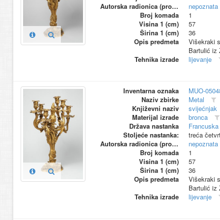
Autorska radionica (proizvođač)
nepoznata
Broj komada
1
Visina 1 (cm)
57
Širina 1 (cm)
36
Opis predmeta
Višekraki 
Bartulić iz
Tehnika izrade
lijevanje
Inventarna oznaka
MUO-0504
Naziv zbirke
Metal
Književni naziv
svijećnjak
Materijal izrade
bronca
Država nastanka
Francuska 
Stoljeće nastanka:
treća četvr
Autorska radionica (proizvođač)
nepoznata
Broj komada
1
Visina 1 (cm)
57
Širina 1 (cm)
36
Opis predmeta
Višekraki 
Bartulić iz
Tehnika izrade
lijevanje