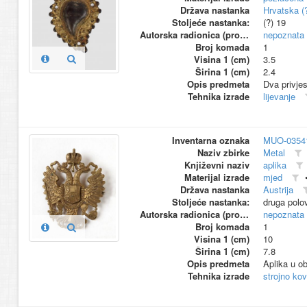
Država nastanka
Hrvatska (
Stoljeće nastanka:
(?) 19
Autorska radionica (proizvođač)
nepoznata
Broj komada
1
Visina 1 (cm)
3.5
Širina 1 (cm)
2.4
Opis predmeta
Dva privjes
Tehnika izrade
lijevanje
Inventarna oznaka
MUO-0354
Naziv zbirke
Metal
Književni naziv
aplika
Materijal izrade
mjed
Država nastanka
Austrija
Stoljeće nastanka:
druga polo
Autorska radionica (proizvođač)
nepoznata
Broj komada
1
Visina 1 (cm)
10
Širina 1 (cm)
7.8
Opis predmeta
Aplika u ob
Tehnika izrade
strojno ko