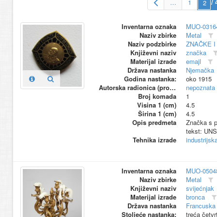
…
1
/ 
Inventarna oznaka
MUO-0316
Naziv zbirke
Metal
Naziv podzbirke
ZNAČKE I
Književni naziv
značka
Materijal izrade
emajl
Država nastanka
Njemačka
Godina nastanka:
oko 1915
Autorska radionica (proizvođač)
nepoznata
Broj komada
1
Visina 1 (cm)
4.5
Širina 1 (cm)
4.5
Opis predmeta
Značka s p
tekst: U
Tehnika izrade
industrijsk
Inventarna oznaka
MUO-0504
Naziv zbirke
Metal
Književni naziv
svijećnjak
Materijal izrade
bronca
Država nastanka
Francuska 
Stoljeće nastanka:
treća četvr