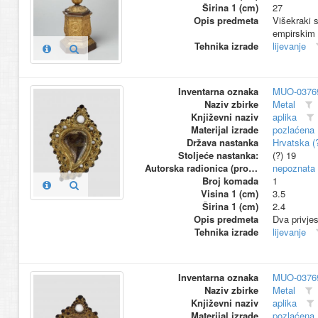
Širina 1 (cm)
27
Opis predmeta
Višekraki s
empirskim 
Tehnika izrade
lijevanje
Inventarna oznaka
MUO-0376
Naziv zbirke
Metal
Književni naziv
aplika
Materijal izrade
pozlaćena
Država nastanka
Hrvatska (
Stoljeće nastanka:
(?) 19
Autorska radionica (proizvođač)
nepoznata
Broj komada
1
Visina 1 (cm)
3.5
Širina 1 (cm)
2.4
Opis predmeta
Dva privjes
Tehnika izrade
lijevanje
Inventarna oznaka
MUO-0376
Naziv zbirke
Metal
Književni naziv
aplika
Materijal izrade
pozlaćena