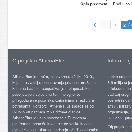
Opis predmeta
Broš u obli
…
1
/ 
O projektu AthenaPlus
Informacij
AthenaPlus je mreža, osnovana u ožujku 2013.,
Jedan od prima
koja ima za cilj omogućavanje pristupa mrežama
3,6 milijuna j
kulturne baštine, obogaćivanje metapodataka,
s fokusom na s
poboljšanje višejezične terminologije, te
sadržaj drugih 
prilagođavanje podataka korisnicima s različitim
posredni nosite
potrebama. Konzorcij Athene Plus sastoji se od
arhivi, istraži
ukupno 40 partnera iz 21 države članice.
organizacije, 
AthenaPlus je usko povezana s Europeana
uključen i priv
platformom pomoću koje koje će veliku količinu
Cilj projekta 
digitaliziranog kulturnog sadržaja učiniti dostupnim