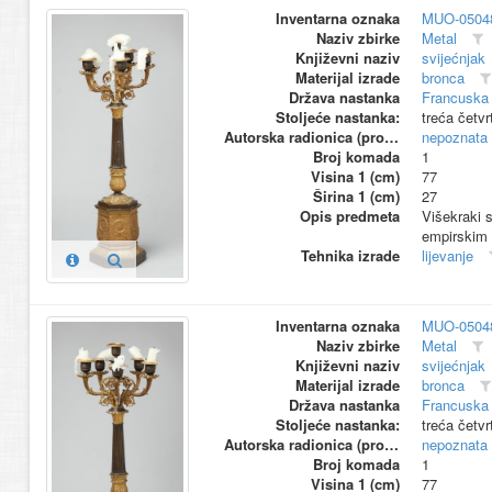
Inventarna oznaka
MUO-0504
Naziv zbirke
Metal
Književni naziv
svijećnjak
Materijal izrade
bronca
Država nastanka
Francuska 
Stoljeće nastanka:
treća četvr
Autorska radionica (proizvođač)
nepoznata
Broj komada
1
Visina 1 (cm)
77
Širina 1 (cm)
27
Opis predmeta
Višekraki s
empirskim 
Tehnika izrade
lijevanje
Inventarna oznaka
MUO-0504
Naziv zbirke
Metal
Književni naziv
svijećnjak
Materijal izrade
bronca
Država nastanka
Francuska 
Stoljeće nastanka:
treća četvr
Autorska radionica (proizvođač)
nepoznata
Broj komada
1
Visina 1 (cm)
77