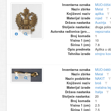
Inventarna oznaka
MUO-0354
Naziv zbirke
Metal
Književni naziv
aplika
Materijal izrade
mjed
Država nastanka
Austrija
Stoljeće nastanka:
druga polo
Autorska radionica (proizvođač)
nepoznata
Broj komada
1
Visina 1 (cm)
10
Širina 1 (cm)
7.8
Opis predmeta
Aplika u obl
Tehnika izrade
strojno ko
Inventarna oznaka
MUO-0460
Naziv zbirke
Metal
Naziv podzbirke
NAKIT
Književni naziv
broš
Materijal izrade
metalna le
Država nastanka
Italija
Stoljeće nastanka:
20
Broj komada
1
Visina 1 (cm)
2.5
Širina 1 (cm)
7.5