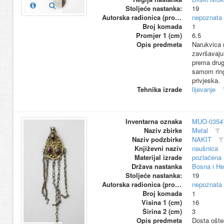
Stoljeće nastanka:
19
Autorska radionica (proizvođač)
nepoznata
Broj komada
1
Promjer 1 (cm)
6.5
Opis predmeta
Narukvica n
završavaju
prema drugo
samom ring
privjeska.
Tehnika izrade
lijevanje
Inventarna oznaka
MUO-0354
Naziv zbirke
Metal
Naziv podzbirke
NAKIT
Književni naziv
naušnica
Materijal izrade
pozlaćena
Država nastanka
Bosna i He
Stoljeće nastanka:
19
Autorska radionica (proizvođač)
nepoznata
Broj komada
1
Visina 1 (cm)
16
Širina 2 (cm)
3
Opis predmeta
Dosta ošteć