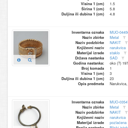
Visina 1 (cm)
1.5
Širina 1 (cm)
5.8
Duljina ili dubina 1 (cm)
4.8
Inventarna oznaka
MUO-0445
Naziv zbirke
Metal
Naziv podzbirke
NAKIT
Književni naziv
narukvica
Materijal izrade
staklo
Država nastanka
SAD
Godina nastanka:
oko (?) 19
Broj komada
1
Visina 1 (cm)
3
Duljina ili dubina 1 (cm)
23
Opis predmeta
Narukvica,
Inventarna oznaka
MUO-0354
Naziv zbirke
Metal
Naziv podzbirke
NAKIT
Književni naziv
narukvica
Materijal izrade
pozlaćena
Regija nastanka
Bliski istok