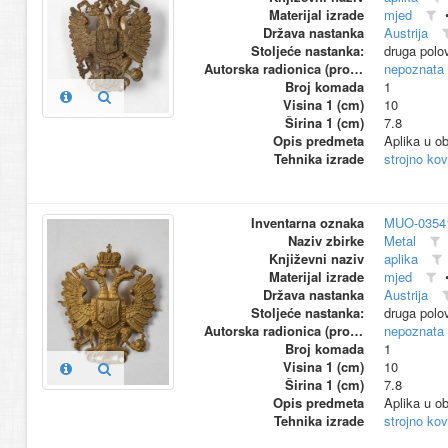
Materijal izrade
mjed
Država nastanka
Austrija
Stoljeće nastanka:
druga polo
Autorska radionica (proizvođač)
nepoznata
Broj komada
1
Visina 1 (cm)
10
Širina 1 (cm)
7.8
Opis predmeta
Aplika u ob
Tehnika izrade
strojno ko
Inventarna oznaka
MUO-0354
Naziv zbirke
Metal
Književni naziv
aplika
Materijal izrade
mjed
Država nastanka
Austrija
Stoljeće nastanka:
druga polo
Autorska radionica (proizvođač)
nepoznata
Broj komada
1
Visina 1 (cm)
10
Širina 1 (cm)
7.8
Opis predmeta
Aplika u ob
Tehnika izrade
strojno ko