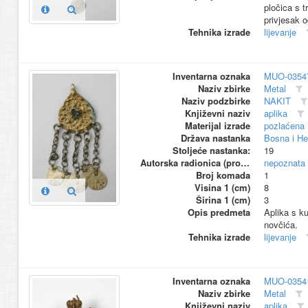
pločica s t
privjesak o
Tehnika izrade
lijevanje
Inventarna oznaka
MUO-0354
Naziv zbirke
Metal
Naziv podzbirke
NAKIT
Književni naziv
aplika
Materijal izrade
pozlaćena
Država nastanka
Bosna i He
Stoljeće nastanka:
19
Autorska radionica (proizvođač)
nepoznata
Broj komada
1
Visina 1 (cm)
8
Širina 1 (cm)
3
Opis predmeta
Aplika s ku
novčića.
Tehnika izrade
lijevanje
Inventarna oznaka
MUO-0354
Naziv zbirke
Metal
Književni naziv
aplika