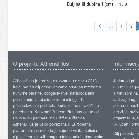
Duljina ili dubina 1 (cm)
15.8
…
1
2
O projektu AthenaPlus
Informacij
AthenaPlus je mreža, osnovana u ožujku 2013.,
Jedan od prima
koja ima za cilj omogućavanje pristupa mrežama
3,6 milijuna j
kulturne baštine, obogaćivanje metapodataka,
s fokusom na s
poboljšanje višejezične terminologije, te
sadržaj drugih 
prilagođavanje podataka korisnicima s različitim
posredni nosite
potrebama. Konzorcij Athene Plus sastoji se od
arhivi, istraži
ukupno 40 partnera iz 21 države članice.
organizacije, 
AthenaPlus je usko povezana s Europeana
uključen i priv
platformom pomoću koje koje će veliku količinu
Cilj projekta 
digitaliziranog kulturnog sadržaja učiniti dostupnim