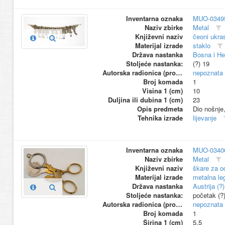
Inventarna oznaka
MUO-0349
Naziv zbirke
Metal
Književni naziv
čeoni ukra
Materijal izrade
staklo
Država nastanka
Bosna i He
Stoljeće nastanka:
(?) 19
Autorska radionica (proizvođač)
nepoznata
Broj komada
1
Visina 1 (cm)
10
Duljina ili dubina 1 (cm)
23
Opis predmeta
Dio nošnje,
Tehnika izrade
lijevanje
Inventarna oznaka
MUO-0340
Naziv zbirke
Metal
Književni naziv
škare za od
Materijal izrade
metalna le
Država nastanka
Austrija (?)
Stoljeće nastanka:
početak (?
Autorska radionica (proizvođač)
nepoznata
Broj komada
1
Širina 1 (cm)
5.5