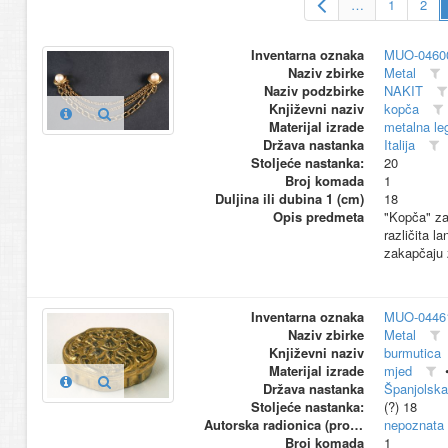
…
1
2
Inventarna oznaka
MUO-0460
Naziv zbirke
Metal
Naziv podzbirke
NAKIT
Književni naziv
kopča
Materijal izrade
metalna le
Država nastanka
Italija
Stoljeće nastanka:
20
Broj komada
1
Duljina ili dubina 1 (cm)
18
Opis predmeta
"Kopča" za 
različita l
zakapčaju 
Inventarna oznaka
MUO-0446
Naziv zbirke
Metal
Književni naziv
burmutica
Materijal izrade
mjed
Država nastanka
Španjolska
Stoljeće nastanka:
(?) 18
Autorska radionica (proizvođač)
nepoznata
Broj komada
1