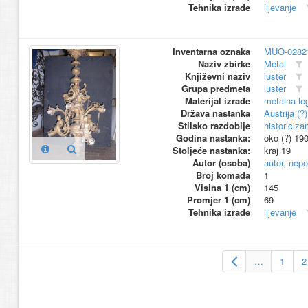
Tehnika izrade
lijevanje
Inventarna oznaka
MUO-0282
Naziv zbirke
Metal
Književni naziv
luster
Grupa predmeta
luster
Materijal izrade
metalna le
Država nastanka
Austrija (?)
Stilsko razdoblje
historiciza
Godina nastanka:
oko (?) 19
Stoljeće nastanka:
kraj 19
Autor (osoba)
autor, nepo
Broj komada
1
Visina 1 (cm)
145
Promjer 1 (cm)
69
Tehnika izrade
lijevanje
…
1
2