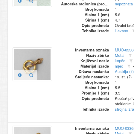
Autorska radionica (proizvođač)
nepoznata
Broj komada
1
Visina 1 (cm)
5.8
Širina 1 (cm)
4.7
Opis predmeta
Ovalni broš
Tehnika izrade
lijevano
Inventarna oznaka
MUO-0336
Naziv zbirke
Metal
Književni naziv
kopča
Materijal izrade
mjed
Država nastanka
Austrija (?
Stoljeće nastanka:
19. st. (?)
Broj komada
1
Visina 1 (cm)
5.5
Promjer 1 (cm)
3.3
Opis predmeta
Kopča/ priv
staklenim 
Tehnika izrade
strojna izr
Inventarna oznaka
MUO-0336
Naziv zbirke
Metal