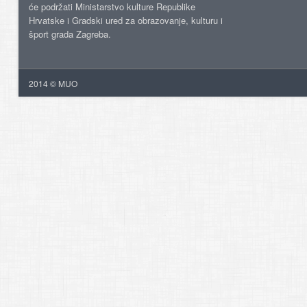
će podržati Ministarstvo kulture Republike
Hrvatske i Gradski ured za obrazovanje, kulturu i
šport grada Zagreba.
2014 © MUO