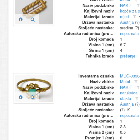
Naziv podzbirke
NAKIT
Književni naziv
kopče za p
Materijal izrade
mjed
Država nastanka
Austrija (?)
Stoljeće nastanka:
sredina (?)
Autorska radionica (proizvođač)
nepoznata
Broj komada
1
Visina 1 (cm)
8.7
Širina 1 (cm)
4
Tehnika izrade
prešanje
Inventarna oznaka
MUO-0336
Naziv zbirke
Metal
Naziv podzbirke
NAKIT
Književni naziv
narukvica
Materijal izrade
staklo
Država nastanka
Austrija (?)
Stoljeće nastanka:
(?) 19
Autorska radionica (proizvođač)
nepoznata
Broj komada
1
Visina 1 (cm)
2.8
Visina 2 (cm)
0.5
Promjer 1 (cm)
6