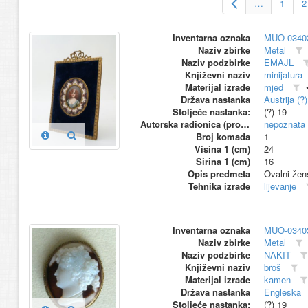
…
1
2
Inventarna oznaka
MUO-0340
Naziv zbirke
Metal
Naziv podzbirke
EMAJL
Književni naziv
minijatura
Materijal izrade
mjed
Država nastanka
Austrija (?)
Stoljeće nastanka:
(?) 19
Autorska radionica (proizvođač)
nepoznata
Broj komada
1
Visina 1 (cm)
24
Širina 1 (cm)
16
Opis predmeta
Ovalni žens
Tehnika izrade
lijevanje
Inventarna oznaka
MUO-0340
Naziv zbirke
Metal
Naziv podzbirke
NAKIT
Književni naziv
broš
Materijal izrade
kamen
Država nastanka
Engleska
Stoljeće nastanka:
(?) 19