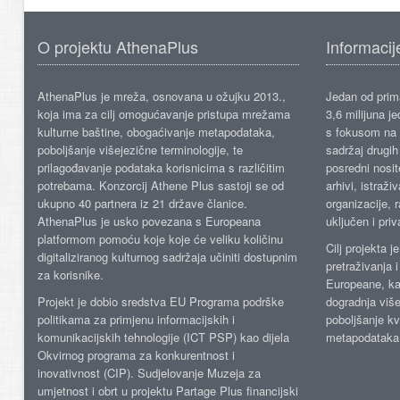
O projektu AthenaPlus
Informacij
AthenaPlus je mreža, osnovana u ožujku 2013.,
Jedan od prima
koja ima za cilj omogućavanje pristupa mrežama
3,6 milijuna j
kulturne baštine, obogaćivanje metapodataka,
s fokusom na s
poboljšanje višejezične terminologije, te
sadržaj drugih 
prilagođavanje podataka korisnicima s različitim
posredni nosite
potrebama. Konzorcij Athene Plus sastoji se od
arhivi, istraži
ukupno 40 partnera iz 21 države članice.
organizacije, 
AthenaPlus je usko povezana s Europeana
uključen i priv
platformom pomoću koje koje će veliku količinu
Cilj projekta 
digitaliziranog kulturnog sadržaja učiniti dostupnim
pretraživanja 
za korisnike.
Europeane, kao
Projekt je dobio sredstva EU Programa podrške
dogradnja više
politikama za primjenu informacijskih i
poboljšanje kv
komunikacijskih tehnologije (ICT PSP) kao dijela
metapodataka
Okvirnog programa za konkurentnost i
inovativnost (CIP). Sudjelovanje Muzeja za
umjetnost i obrt u projektu Partage Plus financijski